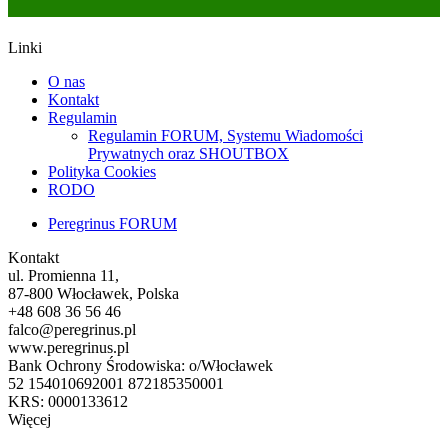
Linki
O nas
Kontakt
Regulamin
Regulamin FORUM, Systemu Wiadomości
Prywatnych oraz SHOUTBOX
Polityka Cookies
RODO
Peregrinus FORUM
Kontakt
ul. Promienna 11,
87-800 Włocławek, Polska
+48 608 36 56 46
falco@peregrinus.pl
www.peregrinus.pl
Bank Ochrony Środowiska: o/Włocławek
52 154010692001 872185350001
KRS: 0000133612
Więcej