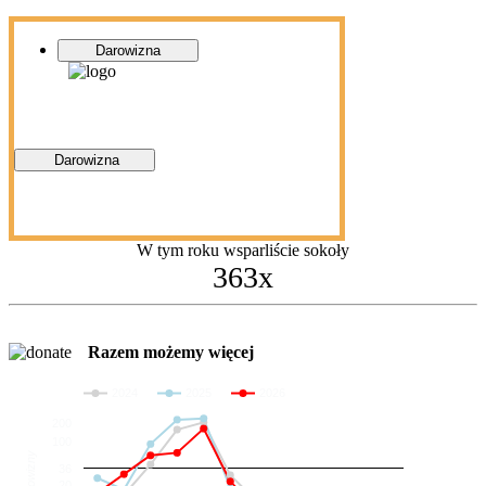
Darowizna
Darowizna
W tym roku wsparliście sokoły
363x
Razem możemy więcej
2024
2025
2026
200
100
Darowizny
36
20