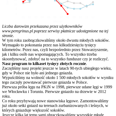
10
5
0
01
02
03
04
05
06
07
08
09
10
11
12
Miesiąc
Liczba darowizn przekazana przez użytkowników
www.peregrinus.pl poprzez serwisy płatnicze udostępnione na tej
stronie.
W tym roku zaobrączkowaliśmy około dwustu młodych sokołów.
Wymagało to pokonania przez nas kilkudziesięciu tysięcy
kilometrów. Przez nas, czyli bezpośrednio przez Stowarzyszenie,
jak i kilku osób nas wspomagających. To wszystko trzeba
skoordynować, zdobyć na to wszystko fundusze czy je rozliczyć.
Nasz program to kilkaset tysięcy złotych rocznie
.
Zaczęliśmy nasz projekt jeszcze w latach 90-tych ubiegłego wieku,
gdy w Polsce nie było ani jednego gniazda.
Wypuściliśmy na wolność około 1 500 młodych sokołów w wyniku
tego zaczęły powstawać pierwsze gniazda w Polsce.
Pierwsza próba lęgu na PKiN w 1998, pierwsze udane lęgi w 1999
we Włocławku i Toruniu. Pierwsze gniazdo na drzewie w 2012
roku.
Co roku przybywają nowe stanowiska lęgowe. Zamontowaliśmy
już około setki gniazd na terenach zurbanizowanych i leśnych, w
których gniazduje większość sokołów.
Jeszcze kilka lat temu sami obrączkowaliśmy wszystkie młode