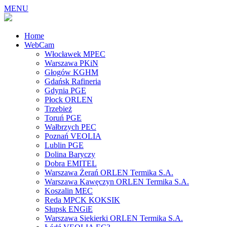
MENU
Home
WebCam
Włocławek MPEC
Warszawa PKiN
Głogów KGHM
Gdańsk Rafineria
Gdynia PGE
Płock ORLEN
Trzebież
Toruń PGE
Wałbrzych PEC
Poznań VEOLIA
Lublin PGE
Dolina Baryczy
Dobra EMITEL
Warszawa Żerań ORLEN Termika S.A.
Warszawa Kawęczyn ORLEN Termika S.A.
Koszalin MEC
Reda MPCK KOKSIK
Słupsk ENGiE
Warszawa Siekierki ORLEN Termika S.A.