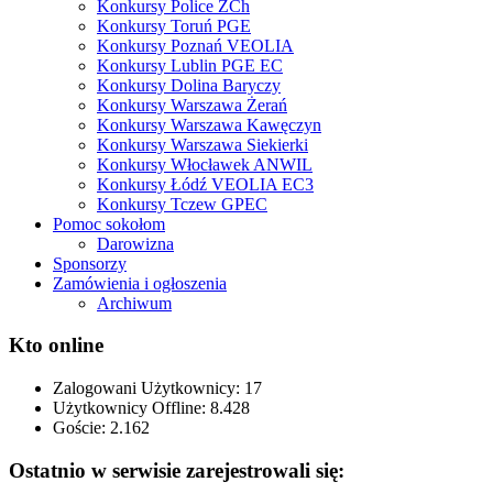
Konkursy Police ZCh
Konkursy Toruń PGE
Konkursy Poznań VEOLIA
Konkursy Lublin PGE EC
Konkursy Dolina Baryczy
Konkursy Warszawa Żerań
Konkursy Warszawa Kawęczyn
Konkursy Warszawa Siekierki
Konkursy Włocławek ANWIL
Konkursy Łódź VEOLIA EC3
Konkursy Tczew GPEC
Pomoc sokołom
Darowizna
Sponsorzy
Zamówienia i ogłoszenia
Archiwum
Kto online
Zalogowani Użytkownicy:
17
Użytkownicy Offline: 8.428
Goście:
2.162
Ostatnio w serwisie zarejestrowali się: