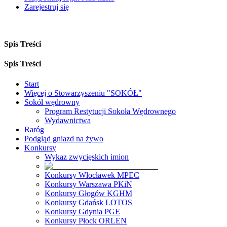
Zarejestruj się
Spis Treści
Spis Treści
Start
Więcej o Stowarzyszeniu "SOKÓŁ"
Sokół wędrowny
Program Restytucji Sokoła Wędrownego
Wydawnictwa
Raróg
Podgląd gniazd na żywo
Konkursy
Wykaz zwycięskich imion
Konkursy Włocławek MPEC
Konkursy Warszawa PKiN
Konkursy Głogów KGHM
Konkursy Gdańsk LOTOS
Konkursy Gdynia PGE
Konkursy Płock ORLEN