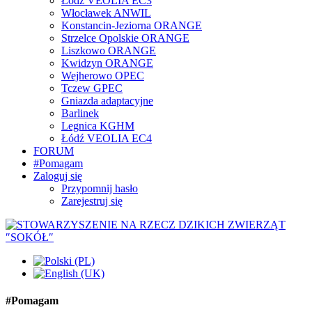
Łódź VEOLIA EC3
Włocławek ANWIL
Konstancin-Jeziorna ORANGE
Strzelce Opolskie ORANGE
Liszkowo ORANGE
Kwidzyn ORANGE
Wejherowo OPEC
Tczew GPEC
Gniazda adaptacyjne
Barlinek
Legnica KGHM
Łódź VEOLIA EC4
FORUM
#Pomagam
Zaloguj się
Przypomnij hasło
Zarejestruj się
#Pomagam