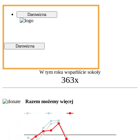
Darowizna
Darowizna
W tym roku wsparliście sokoły
363x
Razem możemy więcej
2024
2025
2026
200
100
Darowizny
36
20