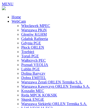
MENU
Home
WebCam
Włocławek MPEC
Warszawa PKiN
Głogów KGHM
Gdańsk Rafineria
Gdynia PGE
Płock ORLEN
Trzebież
Toruń PGE
Wałbrzych PEC
Poznań VEOLIA
Lublin PGE
Dolina Baryczy
Dobra EMITEL
Warszawa Żerań ORLEN Termika S.A.
Warszawa Kawęczyn ORLEN Termika S.A.
Koszalin MEC
Reda MPCK KOKSIK
Słupsk ENGiE
Warszawa Siekierki ORLEN Termika S.A.