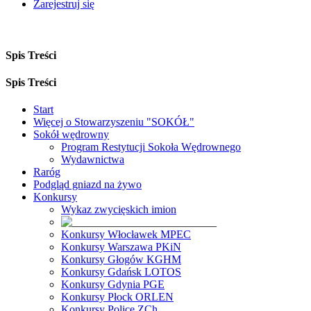
Zarejestruj się
Spis Treści
Spis Treści
Start
Więcej o Stowarzyszeniu "SOKÓŁ"
Sokół wędrowny
Program Restytucji Sokoła Wędrownego
Wydawnictwa
Raróg
Podgląd gniazd na żywo
Konkursy
Wykaz zwycięskich imion
Konkursy Włocławek MPEC
Konkursy Warszawa PKiN
Konkursy Głogów KGHM
Konkursy Gdańsk LOTOS
Konkursy Gdynia PGE
Konkursy Płock ORLEN
Konkursy Police ZCh