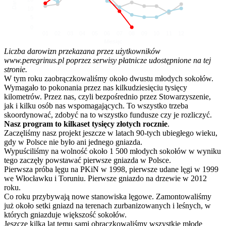
10
5
0
01
02
03
04
05
06
07
08
09
10
11
12
Miesiąc
Liczba darowizn przekazana przez użytkowników
www.peregrinus.pl poprzez serwisy płatnicze udostępnione na tej
stronie.
W tym roku zaobrączkowaliśmy około dwustu młodych sokołów.
Wymagało to pokonania przez nas kilkudziesięciu tysięcy
kilometrów. Przez nas, czyli bezpośrednio przez Stowarzyszenie,
jak i kilku osób nas wspomagających. To wszystko trzeba
skoordynować, zdobyć na to wszystko fundusze czy je rozliczyć.
Nasz program to kilkaset tysięcy złotych rocznie
.
Zaczęliśmy nasz projekt jeszcze w latach 90-tych ubiegłego wieku,
gdy w Polsce nie było ani jednego gniazda.
Wypuściliśmy na wolność około 1 500 młodych sokołów w wyniku
tego zaczęły powstawać pierwsze gniazda w Polsce.
Pierwsza próba lęgu na PKiN w 1998, pierwsze udane lęgi w 1999
we Włocławku i Toruniu. Pierwsze gniazdo na drzewie w 2012
roku.
Co roku przybywają nowe stanowiska lęgowe. Zamontowaliśmy
już około setki gniazd na terenach zurbanizowanych i leśnych, w
których gniazduje większość sokołów.
Jeszcze kilka lat temu sami obrączkowaliśmy wszystkie młode