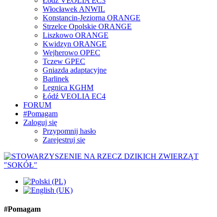
Łódź VEOLIA EC3
Włocławek ANWIL
Konstancin-Jeziorna ORANGE
Strzelce Opolskie ORANGE
Liszkowo ORANGE
Kwidzyn ORANGE
Wejherowo OPEC
Tczew GPEC
Gniazda adaptacyjne
Barlinek
Legnica KGHM
Łódź VEOLIA EC4
FORUM
#Pomagam
Zaloguj się
Przypomnij hasło
Zarejestruj się
#Pomagam