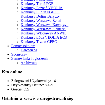
Konkursy Toruń PGE
Konkursy Poznań VEOLIA
Konkursy Lublin PGE EC
Konkursy Dolina Baryczy
Konkursy Warszawa Żerań
Konkursy Warszawa Kawęczyn
Konkursy Warszawa Siekierki
Konkursy Włocławek ANWIL
Konkursy Łódź VEOLIA EC3
Konkursy Tczew GPEC
Pomoc sokołom
Darowizna
Sponsorzy
Zamówienia i ogłoszenia
Archiwum
Kto online
Zalogowani Użytkownicy:
14
Użytkownicy Offline: 8.429
Goście:
555
Ostatnio w serwisie zarejestrowali się: