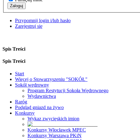
Zaloguj
Przypomnij login i/lub hasło
Zarejestruj się
Spis Treści
Spis Treści
Start
Więcej o Stowarzyszeniu "SOKÓŁ"
Sokół wędrowny
Program Restytucji Sokoła Wędrownego
Wydawnictwa
Raróg
Podgląd gniazd na żywo
Konkursy
Wykaz zwycięskich imion
Konkursy Włocławek MPEC
Konkursy Warszawa PKiN