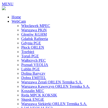
MENU
Home
WebCam
Włocławek MPEC
Warszawa PKiN
Głogów KGHM
Gdańsk Rafineria
Gdynia PGE
Płock ORLEN
Trzebież
Toruń PGE
Wałbrzych PEC
Poznań VEOLIA
Lublin PGE
Dolina Baryczy
Dobra EMITEL
Warszawa Żerań ORLEN Termika S.A.
Warszawa Kawęczyn ORLEN Termika S.A.
Koszalin MEC
Reda MPCK KOKSIK
Słupsk ENGiE
Warszawa Siekierki ORLEN Termika S.A.