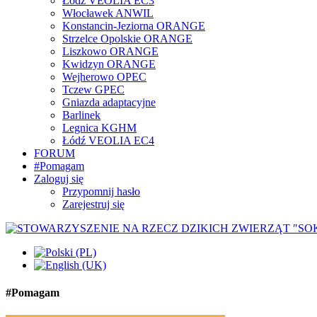
Łódź VEOLIA EC3
Włocławek ANWIL
Konstancin-Jeziorna ORANGE
Strzelce Opolskie ORANGE
Liszkowo ORANGE
Kwidzyn ORANGE
Wejherowo OPEC
Tczew GPEC
Gniazda adaptacyjne
Barlinek
Legnica KGHM
Łódź VEOLIA EC4
FORUM
#Pomagam
Zaloguj się
Przypomnij hasło
Zarejestruj się
#Pomagam