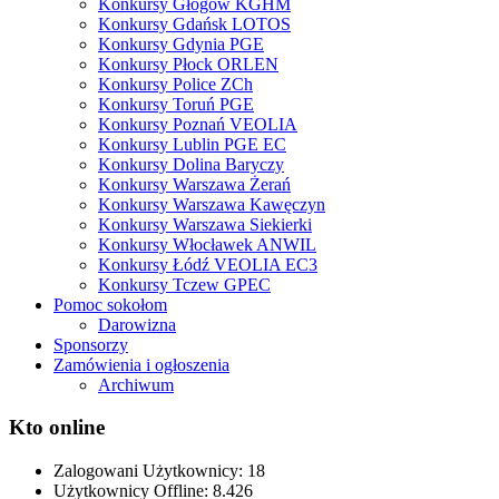
Konkursy Głogów KGHM
Konkursy Gdańsk LOTOS
Konkursy Gdynia PGE
Konkursy Płock ORLEN
Konkursy Police ZCh
Konkursy Toruń PGE
Konkursy Poznań VEOLIA
Konkursy Lublin PGE EC
Konkursy Dolina Baryczy
Konkursy Warszawa Żerań
Konkursy Warszawa Kawęczyn
Konkursy Warszawa Siekierki
Konkursy Włocławek ANWIL
Konkursy Łódź VEOLIA EC3
Konkursy Tczew GPEC
Pomoc sokołom
Darowizna
Sponsorzy
Zamówienia i ogłoszenia
Archiwum
Kto online
Zalogowani Użytkownicy:
18
Użytkownicy Offline: 8.426