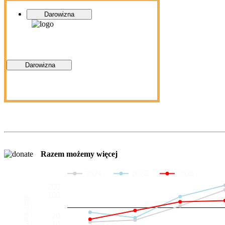
Darowizna
Darowizna
Razem możemy więcej
2024
2025
2026
200
100
Darowizny
20
10