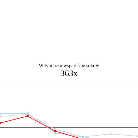
W tym roku wsparliście sokoły
363x