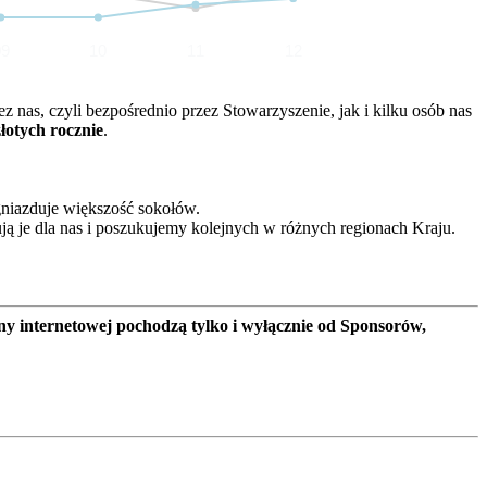
09
10
11
12
nas, czyli bezpośrednio przez Stowarzyszenie, jak i kilku osób nas
złotych rocznie
.
gniazduje większość sokołów.
ją je dla nas i poszukujemy kolejnych w różnych regionach Kraju.
ny internetowej pochodzą tylko i wyłącznie od Sponsorów,