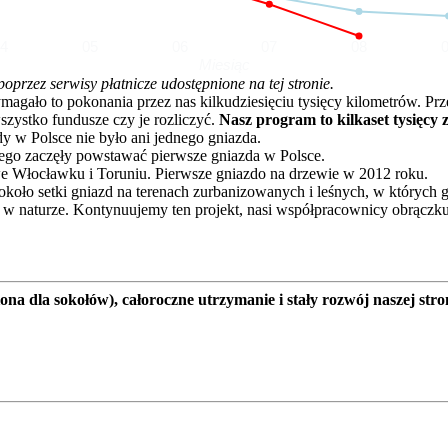
04
05
06
07
08
Miesiąc
rzez serwisy płatnicze udostępnione na tej stronie.
o to pokonania przez nas kilkudziesięciu tysięcy kilometrów. Przez 
zystko fundusze czy je rozliczyć.
Nasz program to kilkaset tysięcy 
dy w Polsce nie było ani jednego gniazda.
go zaczęły powstawać pierwsze gniazda w Polsce.
e Włocławku i Toruniu. Pierwsze gniazdo na drzewie w 2012 roku.
oło setki gniazd na terenach zurbanizowanych i leśnych, w których 
 w naturze. Kontynuujemy ten projekt, nasi współpracownicy obrączku
a dla sokołów), całoroczne utrzymanie i stały rozwój naszej stro