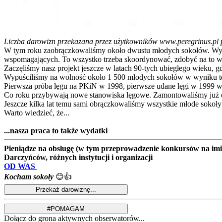
5
0
01
02
03
Liczba darowizn przekazana przez użytkowników www.peregrinus.pl pop
W tym roku zaobrączkowaliśmy około dwustu młodych sokołów. Wymagał
wspomagających. To wszystko trzeba skoordynować, zdobyć na to ws
Zaczęliśmy nasz projekt jeszcze w latach 90-tych ubiegłego wieku, g
Wypuściliśmy na wolność około 1 500 młodych sokołów w wyniku te
Pierwsza próba lęgu na PKiN w 1998, pierwsze udane lęgi w 1999 w
Co roku przybywają nowe stanowiska lęgowe. Zamontowaliśmy już ok
Jeszcze kilka lat temu sami obrączkowaliśmy wszystkie młode sokoły
Warto wiedzieć, że...
...nasza praca to także wydatki
Pieniądze na obsługę (w tym przeprowadzenie konkursów na imion
Darczyńców, różnych instytucji i organizacji
OD WAS
Kocham sokoły
😊👍
Dołącz do grona aktywnych obserwatorów...