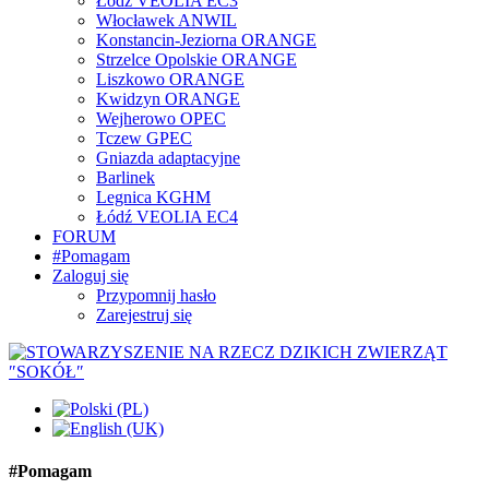
Łódź VEOLIA EC3
Włocławek ANWIL
Konstancin-Jeziorna ORANGE
Strzelce Opolskie ORANGE
Liszkowo ORANGE
Kwidzyn ORANGE
Wejherowo OPEC
Tczew GPEC
Gniazda adaptacyjne
Barlinek
Legnica KGHM
Łódź VEOLIA EC4
FORUM
#Pomagam
Zaloguj się
Przypomnij hasło
Zarejestruj się
#Pomagam