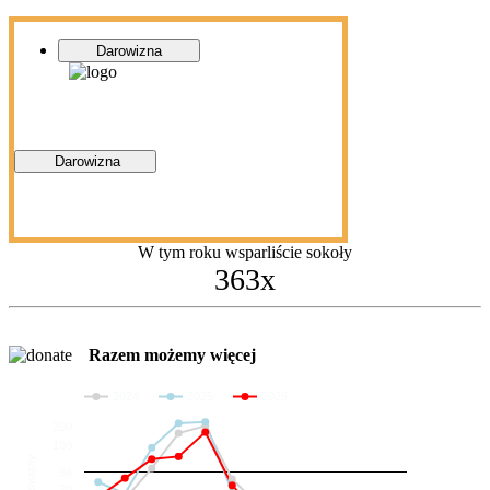
Darowizna
Darowizna
W tym roku wsparliście sokoły
363x
Razem możemy więcej
2024
2025
2026
200
100
Darowizny
36
20