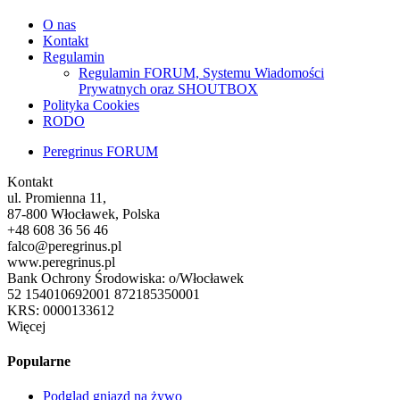
O nas
Kontakt
Regulamin
Regulamin FORUM, Systemu Wiadomości
Prywatnych oraz SHOUTBOX
Polityka Cookies
RODO
Peregrinus FORUM
Kontakt
ul. Promienna 11,
87-800 Włocławek, Polska
+48 608 36 56 46
falco@peregrinus.pl
www.peregrinus.pl
Bank Ochrony Środowiska: o/Włocławek
52 154010692001 872185350001
KRS: 0000133612
Więcej
Popularne
Podgląd gniazd na żywo