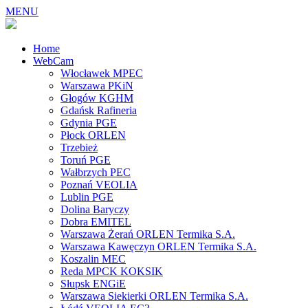
MENU
Home
WebCam
Włocławek MPEC
Warszawa PKiN
Głogów KGHM
Gdańsk Rafineria
Gdynia PGE
Płock ORLEN
Trzebież
Toruń PGE
Wałbrzych PEC
Poznań VEOLIA
Lublin PGE
Dolina Baryczy
Dobra EMITEL
Warszawa Żerań ORLEN Termika S.A.
Warszawa Kawęczyn ORLEN Termika S.A.
Koszalin MEC
Reda MPCK KOKSIK
Słupsk ENGiE
Warszawa Siekierki ORLEN Termika S.A.