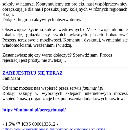
sokoły w naturze. Kontynuujemy ten projekt, nasi współpracownicy
obrączkują je dla nas i poszukujemy kolejnych w różnych regionach
Kraju.
Dołącz do grona aktywnych obserwatorów...
Obserwujesz życie sokołów wędrownych? Masz swoje ulubione
lokalizacje, gniazda czy swoich własnych ptasich bohaterów?
Poszerz teraz swoje możliwości. Komentuj, dyskutuj, wymieniaj się
wiadomościami, wrażeniami i wiedzą.
Zastanawiasz się czy warto dołączyć? Sprawdź sam. Proces
rejestracji jest prosty, nie zwlekaj...
ZAREJESTRUJ SIĘ TERAZ
FaniMani
Od teraz możesz nas wspierać przez serwis
fanimani.pl
Robiąc zakupy w wybranych sklepach internetowych możesz
wspierać naszą organizację bez ponoszenia dodatkowych kosztów.
https://fanimani.pl/peregrinuspl/
• 1,5% 💚 KRS 0000133612 •
https://www.peregrinus.pl/pl/pomoc-sokolom/darowizna