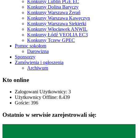
Konkursy Lublin PGE EC
Konkursy Dolina Baryczy
Konkursy Warszawa Żerań
Konkursy Warszawa Kawęczyn
Konkursy Warszawa Siekierki
Konkursy Włocławek ANWIL
Konkursy Łódź VEOLIA EC3
Konkursy Tczew GPEC
Pomoc sokołom
Darowizna
Sponsorzy
Zamówienia i ogłoszenia
Archiwum
Kto online
Zalogowani Użytkownicy:
3
Użytkownicy Offline: 8.439
Goście:
396
Ostatnio w serwisie zarejestrowali się: