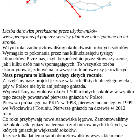
10
5
0
01
02
03
04
05
06
07
08
09
10
11
12
Miesiąc
Liczba darowizn przekazana przez użytkowników
www.peregrinus.pl poprzez serwisy płatnicze udostępnione na tej
stronie.
W tym roku zaobrączkowaliśmy około dwustu młodych sokołów.
Wymagało to pokonania przez nas kilkudziesięciu tysięcy
kilometrów. Przez nas, czyli bezpośrednio przez Stowarzyszenie,
jak i kilku osób nas wspomagających. To wszystko trzeba
skoordynować, zdobyć na to wszystko fundusze czy je rozliczyć.
Nasz program to kilkaset tysięcy złotych rocznie
.
Zaczęliśmy nasz projekt jeszcze w latach 90-tych ubiegłego wieku,
gdy w Polsce nie było ani jednego gniazda.
Wypuściliśmy na wolność około 1 500 młodych sokołów w wyniku
tego zaczęły powstawać pierwsze gniazda w Polsce.
Pierwsza próba lęgu na PKiN w 1998, pierwsze udane lęgi w 1999
we Włocławku i Toruniu. Pierwsze gniazdo na drzewie w 2012
roku.
Co roku przybywają nowe stanowiska lęgowe. Zamontowaliśmy
już około setki gniazd na terenach zurbanizowanych i leśnych, w
których gniazduje większość sokołów.
Jeszcze kilka lat temu sami obrączkowaliśmy wszystkie młode