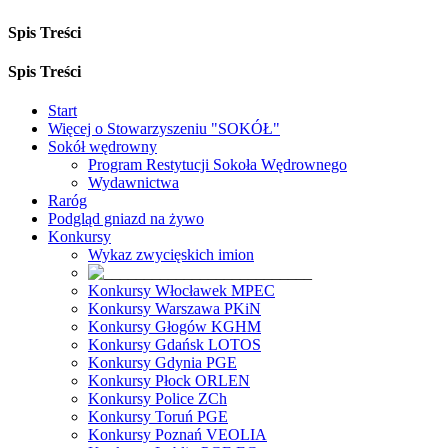
Spis Treści
Spis Treści
Start
Więcej o Stowarzyszeniu "SOKÓŁ"
Sokół wędrowny
Program Restytucji Sokoła Wędrownego
Wydawnictwa
Raróg
Podgląd gniazd na żywo
Konkursy
Wykaz zwycięskich imion
Konkursy Włocławek MPEC
Konkursy Warszawa PKiN
Konkursy Głogów KGHM
Konkursy Gdańsk LOTOS
Konkursy Gdynia PGE
Konkursy Płock ORLEN
Konkursy Police ZCh
Konkursy Toruń PGE
Konkursy Poznań VEOLIA