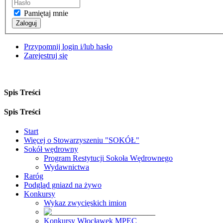
Pamiętaj mnie
Zaloguj
Przypomnij login i/lub hasło
Zarejestruj się
Spis Treści
Spis Treści
Start
Więcej o Stowarzyszeniu "SOKÓŁ"
Sokół wędrowny
Program Restytucji Sokoła Wędrownego
Wydawnictwa
Raróg
Podgląd gniazd na żywo
Konkursy
Wykaz zwycięskich imion
Konkursy Włocławek MPEC