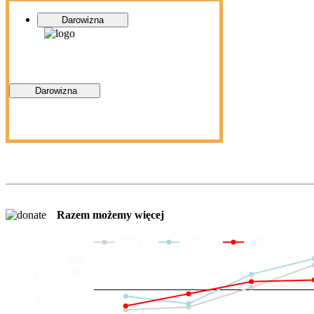
Darowizna
Darowizna
Razem możemy więcej
2024
2025
2026
200
100
Darowizny
20
10