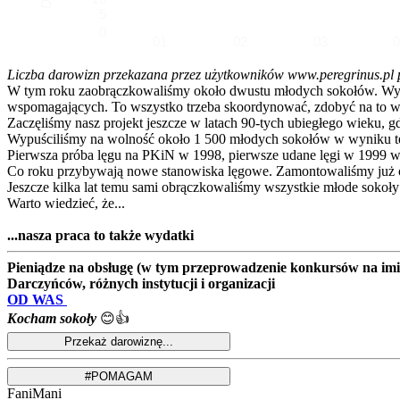
5
0
01
02
03
Liczba darowizn przekazana przez użytkowników www.peregrinus.pl pop
W tym roku zaobrączkowaliśmy około dwustu młodych sokołów. Wymagał
wspomagających. To wszystko trzeba skoordynować, zdobyć na to ws
Zaczęliśmy nasz projekt jeszcze w latach 90-tych ubiegłego wieku, g
Wypuściliśmy na wolność około 1 500 młodych sokołów w wyniku te
Pierwsza próba lęgu na PKiN w 1998, pierwsze udane lęgi w 1999 w
Co roku przybywają nowe stanowiska lęgowe. Zamontowaliśmy już ok
Jeszcze kilka lat temu sami obrączkowaliśmy wszystkie młode sokoły
Warto wiedzieć, że...
...nasza praca to także wydatki
Pieniądze na obsługę (w tym przeprowadzenie konkursów na imion
Darczyńców, różnych instytucji i organizacji
OD WAS
Kocham sokoły
😊👍
FaniMani