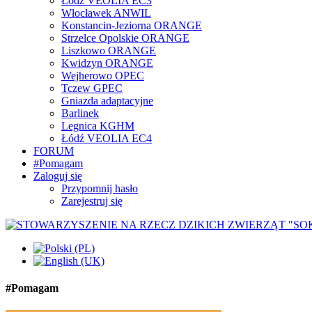
Łódź VEOLIA EC3
Włocławek ANWIL
Konstancin-Jeziorna ORANGE
Strzelce Opolskie ORANGE
Liszkowo ORANGE
Kwidzyn ORANGE
Wejherowo OPEC
Tczew GPEC
Gniazda adaptacyjne
Barlinek
Legnica KGHM
Łódź VEOLIA EC4
FORUM
#Pomagam
Zaloguj się
Przypomnij hasło
Zarejestruj się
#Pomagam