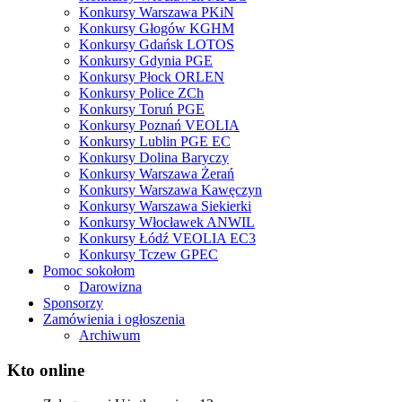
Konkursy Warszawa PKiN
Konkursy Głogów KGHM
Konkursy Gdańsk LOTOS
Konkursy Gdynia PGE
Konkursy Płock ORLEN
Konkursy Police ZCh
Konkursy Toruń PGE
Konkursy Poznań VEOLIA
Konkursy Lublin PGE EC
Konkursy Dolina Baryczy
Konkursy Warszawa Żerań
Konkursy Warszawa Kawęczyn
Konkursy Warszawa Siekierki
Konkursy Włocławek ANWIL
Konkursy Łódź VEOLIA EC3
Konkursy Tczew GPEC
Pomoc sokołom
Darowizna
Sponsorzy
Zamówienia i ogłoszenia
Archiwum
Kto online