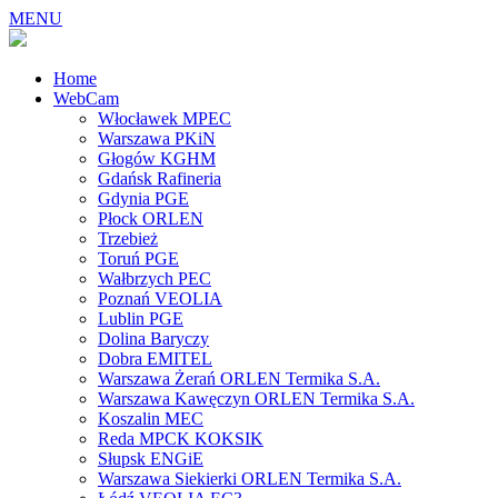
MENU
Home
WebCam
Włocławek MPEC
Warszawa PKiN
Głogów KGHM
Gdańsk Rafineria
Gdynia PGE
Płock ORLEN
Trzebież
Toruń PGE
Wałbrzych PEC
Poznań VEOLIA
Lublin PGE
Dolina Baryczy
Dobra EMITEL
Warszawa Żerań ORLEN Termika S.A.
Warszawa Kawęczyn ORLEN Termika S.A.
Koszalin MEC
Reda MPCK KOKSIK
Słupsk ENGiE
Warszawa Siekierki ORLEN Termika S.A.