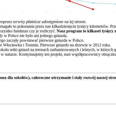
04
05
06
07
08
Miesiąc
rzez serwisy płatnicze udostępnione na tej stronie.
o to pokonania przez nas kilkudziesięciu tysięcy kilometrów. Przez 
zystko fundusze czy je rozliczyć.
Nasz program to kilkaset tysięcy 
dy w Polsce nie było ani jednego gniazda.
go zaczęły powstawać pierwsze gniazda w Polsce.
e Włocławku i Toruniu. Pierwsze gniazdo na drzewie w 2012 roku.
oło setki gniazd na terenach zurbanizowanych i leśnych, w których 
 w naturze. Kontynuujemy ten projekt, nasi współpracownicy obrączku
a dla sokołów), całoroczne utrzymanie i stały rozwój naszej stro