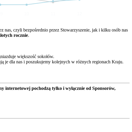
09
10
11
12
nas, czyli bezpośrednio przez Stowarzyszenie, jak i kilku osób nas
złotych rocznie
.
gniazduje większość sokołów.
ją je dla nas i poszukujemy kolejnych w różnych regionach Kraju.
ny internetowej pochodzą tylko i wyłącznie od Sponsorów,