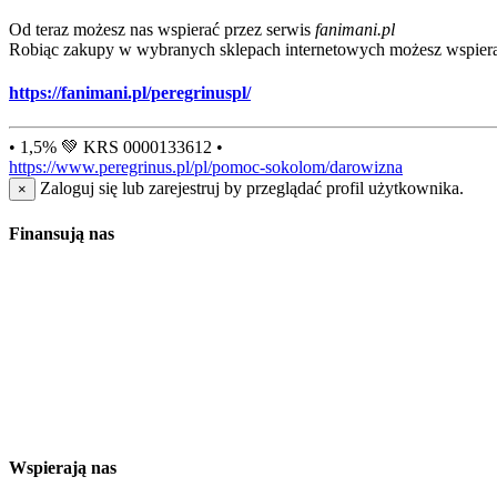
Od teraz możesz nas wspierać przez serwis
fanimani.pl
Robiąc zakupy w wybranych sklepach internetowych możesz wspiera
https://fanimani.pl/peregrinuspl/
• 1,5% 💚 KRS 0000133612 •
https://www.peregrinus.pl/pl/pomoc-sokolom/darowizna
Zaloguj się lub zarejestruj by przeglądać profil użytkownika.
×
Finansują nas
Wspierają nas