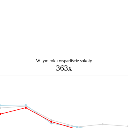
W tym roku wsparliście sokoły
363x