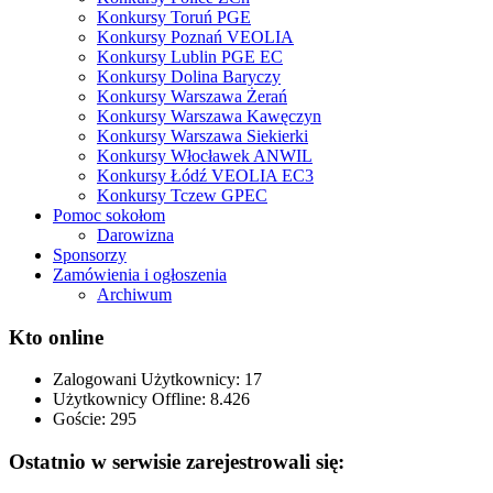
Konkursy Toruń PGE
Konkursy Poznań VEOLIA
Konkursy Lublin PGE EC
Konkursy Dolina Baryczy
Konkursy Warszawa Żerań
Konkursy Warszawa Kawęczyn
Konkursy Warszawa Siekierki
Konkursy Włocławek ANWIL
Konkursy Łódź VEOLIA EC3
Konkursy Tczew GPEC
Pomoc sokołom
Darowizna
Sponsorzy
Zamówienia i ogłoszenia
Archiwum
Kto online
Zalogowani Użytkownicy:
17
Użytkownicy Offline: 8.426
Goście:
295
Ostatnio w serwisie zarejestrowali się: