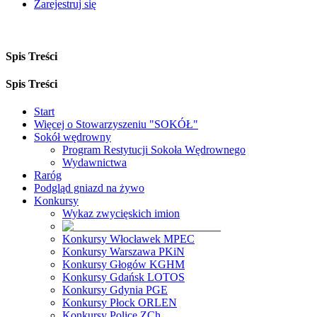
Zarejestruj się
Spis Treści
Spis Treści
Start
Więcej o Stowarzyszeniu "SOKÓŁ"
Sokół wędrowny
Program Restytucji Sokoła Wędrownego
Wydawnictwa
Raróg
Podgląd gniazd na żywo
Konkursy
Wykaz zwycięskich imion
Konkursy Włocławek MPEC
Konkursy Warszawa PKiN
Konkursy Głogów KGHM
Konkursy Gdańsk LOTOS
Konkursy Gdynia PGE
Konkursy Płock ORLEN
Konkursy Police ZCh