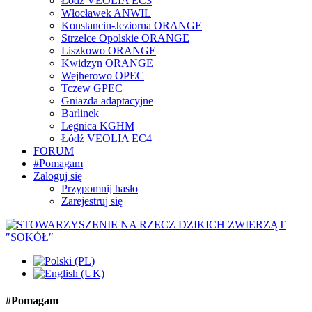
Łódź VEOLIA EC3
Włocławek ANWIL
Konstancin-Jeziorna ORANGE
Strzelce Opolskie ORANGE
Liszkowo ORANGE
Kwidzyn ORANGE
Wejherowo OPEC
Tczew GPEC
Gniazda adaptacyjne
Barlinek
Legnica KGHM
Łódź VEOLIA EC4
FORUM
#Pomagam
Zaloguj się
Przypomnij hasło
Zarejestruj się
#Pomagam