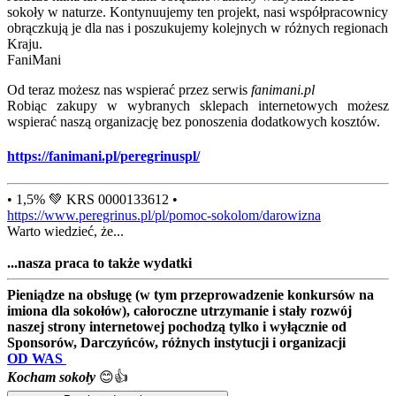
sokoły w naturze. Kontynuujemy ten projekt, nasi współpracownicy
obrączkują je dla nas i poszukujemy kolejnych w różnych regionach
Kraju.
FaniMani
Od teraz możesz nas wspierać przez serwis
fanimani.pl
Robiąc zakupy w wybranych sklepach internetowych możesz
wspierać naszą organizację bez ponoszenia dodatkowych kosztów.
https://fanimani.pl/peregrinuspl/
• 1,5% 💚 KRS 0000133612 •
https://www.peregrinus.pl/pl/pomoc-sokolom/darowizna
Warto wiedzieć, że...
...nasza praca to także wydatki
Pieniądze na obsługę (w tym przeprowadzenie konkursów na
imiona dla sokołów), całoroczne utrzymanie i stały rozwój
naszej strony internetowej pochodzą tylko i wyłącznie od
Sponsorów, Darczyńców, różnych instytucji i organizacji
OD WAS
Kocham sokoły
😊👍