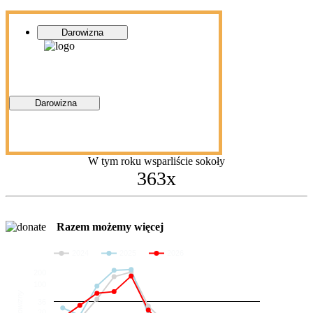
Darowizna
Darowizna
W tym roku wsparliście sokoły
363x
Razem możemy więcej
2024
2025
2026
200
100
Darowizny
36
20