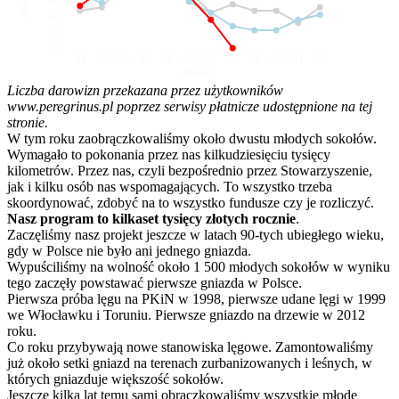
10
5
0
01
02
03
04
05
06
07
08
09
10
11
12
Miesiąc
Liczba darowizn przekazana przez użytkowników
www.peregrinus.pl poprzez serwisy płatnicze udostępnione na tej
stronie.
W tym roku zaobrączkowaliśmy około dwustu młodych sokołów.
Wymagało to pokonania przez nas kilkudziesięciu tysięcy
kilometrów. Przez nas, czyli bezpośrednio przez Stowarzyszenie,
jak i kilku osób nas wspomagających. To wszystko trzeba
skoordynować, zdobyć na to wszystko fundusze czy je rozliczyć.
Nasz program to kilkaset tysięcy złotych rocznie
.
Zaczęliśmy nasz projekt jeszcze w latach 90-tych ubiegłego wieku,
gdy w Polsce nie było ani jednego gniazda.
Wypuściliśmy na wolność około 1 500 młodych sokołów w wyniku
tego zaczęły powstawać pierwsze gniazda w Polsce.
Pierwsza próba lęgu na PKiN w 1998, pierwsze udane lęgi w 1999
we Włocławku i Toruniu. Pierwsze gniazdo na drzewie w 2012
roku.
Co roku przybywają nowe stanowiska lęgowe. Zamontowaliśmy
już około setki gniazd na terenach zurbanizowanych i leśnych, w
których gniazduje większość sokołów.
Jeszcze kilka lat temu sami obrączkowaliśmy wszystkie młode