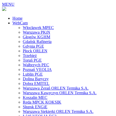
MENU
Home
WebCam
Włocławek MPEC
Warszawa PKiN
Głogów KGHM
Gdańsk Rafineria
Gdynia PGE
Płock ORLEN
Trzebież
Toruń PGE
Wałbrzych PEC
Poznań VEOLIA
Lublin PGE
Dolina Baryczy
Dobra EMITEL
Warszawa Żerań ORLEN Termika S.A.
Warszawa Kawęczyn ORLEN Termika S.A.
Koszalin MEC
Reda MPCK KOKSIK
Słupsk ENGiE
Warszawa Siekierki ORLEN Termika S.A.