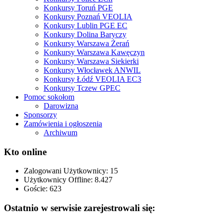
Konkursy Toruń PGE
Konkursy Poznań VEOLIA
Konkursy Lublin PGE EC
Konkursy Dolina Baryczy
Konkursy Warszawa Żerań
Konkursy Warszawa Kawęczyn
Konkursy Warszawa Siekierki
Konkursy Włocławek ANWIL
Konkursy Łódź VEOLIA EC3
Konkursy Tczew GPEC
Pomoc sokołom
Darowizna
Sponsorzy
Zamówienia i ogłoszenia
Archiwum
Kto online
Zalogowani Użytkownicy:
15
Użytkownicy Offline: 8.427
Goście:
623
Ostatnio w serwisie zarejestrowali się: