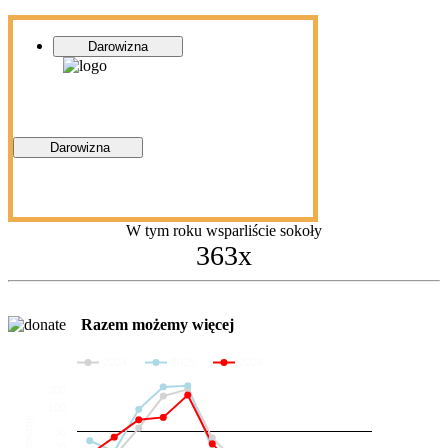
Darowizna
Darowizna
W tym roku wsparliście sokoły
363x
Razem możemy więcej
2024
2025
2026
200
100
Darowizny
36
20