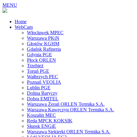
MENU
Home
WebCam
Włocławek MPEC
Warszawa PKiN
Głogów KGHM
Gdańsk Rafineria
Gdynia PGE
Płock ORLEN
Trzebież
Toruń PGE
Wałbrzych PEC
Poznań VEOLIA
Lublin PGE
Dolina Baryczy
Dobra EMITEL
Warszawa Żerań ORLEN Termika S.A.
Warszawa Kawęczyn ORLEN Termika S.A.
Koszalin MEC
Reda MPCK KOKSIK
Słupsk ENGiE
Warszawa Siekierki ORLEN Termika S.A.