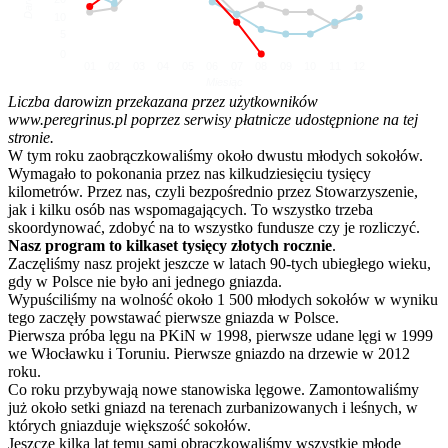
10
5
0
01
02
03
04
05
06
07
08
09
10
11
12
Miesiąc
Liczba darowizn przekazana przez użytkowników
www.peregrinus.pl poprzez serwisy płatnicze udostępnione na tej
stronie.
W tym roku zaobrączkowaliśmy około dwustu młodych sokołów.
Wymagało to pokonania przez nas kilkudziesięciu tysięcy
kilometrów. Przez nas, czyli bezpośrednio przez Stowarzyszenie,
jak i kilku osób nas wspomagających. To wszystko trzeba
skoordynować, zdobyć na to wszystko fundusze czy je rozliczyć.
Nasz program to kilkaset tysięcy złotych rocznie
.
Zaczęliśmy nasz projekt jeszcze w latach 90-tych ubiegłego wieku,
gdy w Polsce nie było ani jednego gniazda.
Wypuściliśmy na wolność około 1 500 młodych sokołów w wyniku
tego zaczęły powstawać pierwsze gniazda w Polsce.
Pierwsza próba lęgu na PKiN w 1998, pierwsze udane lęgi w 1999
we Włocławku i Toruniu. Pierwsze gniazdo na drzewie w 2012
roku.
Co roku przybywają nowe stanowiska lęgowe. Zamontowaliśmy
już około setki gniazd na terenach zurbanizowanych i leśnych, w
których gniazduje większość sokołów.
Jeszcze kilka lat temu sami obrączkowaliśmy wszystkie młode