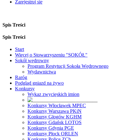
Zarejestruj się
Spis Treści
Spis Treści
Start
Więcej o Stowarzyszeniu "SOKÓŁ"
Sokół wędrowny
Program Restytucji Sokoła Wędrownego
Wydawnictwa
Raróg
Podgląd gniazd na żywo
Konkursy
Wykaz zwycięskich imion
Konkursy Włocławek MPEC
Konkursy Warszawa PKiN
Konkursy Głogów KGHM
Konkursy Gdańsk LOTOS
Konkursy Gdynia PGE
Konkursy Płock ORLEN
Konkursy Police ZCh