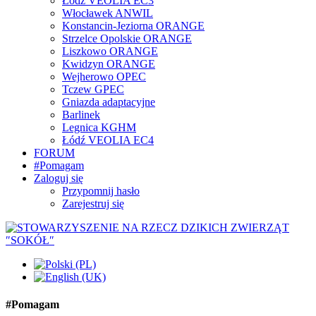
Łódź VEOLIA EC3
Włocławek ANWIL
Konstancin-Jeziorna ORANGE
Strzelce Opolskie ORANGE
Liszkowo ORANGE
Kwidzyn ORANGE
Wejherowo OPEC
Tczew GPEC
Gniazda adaptacyjne
Barlinek
Legnica KGHM
Łódź VEOLIA EC4
FORUM
#Pomagam
Zaloguj się
Przypomnij hasło
Zarejestruj się
#Pomagam