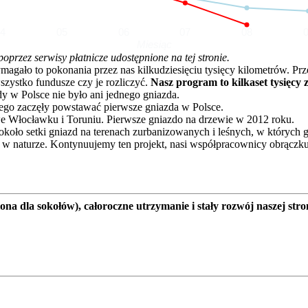
04
05
06
07
08
Miesiąc
rzez serwisy płatnicze udostępnione na tej stronie.
o to pokonania przez nas kilkudziesięciu tysięcy kilometrów. Przez 
zystko fundusze czy je rozliczyć.
Nasz program to kilkaset tysięcy 
dy w Polsce nie było ani jednego gniazda.
go zaczęły powstawać pierwsze gniazda w Polsce.
e Włocławku i Toruniu. Pierwsze gniazdo na drzewie w 2012 roku.
oło setki gniazd na terenach zurbanizowanych i leśnych, w których 
 w naturze. Kontynuujemy ten projekt, nasi współpracownicy obrączku
a dla sokołów), całoroczne utrzymanie i stały rozwój naszej stro