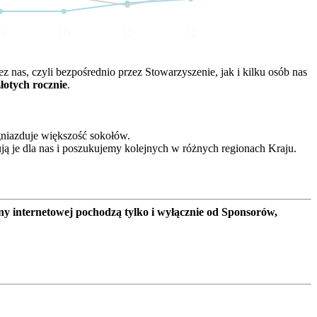
09
10
11
12
nas, czyli bezpośrednio przez Stowarzyszenie, jak i kilku osób nas
złotych rocznie
.
gniazduje większość sokołów.
ją je dla nas i poszukujemy kolejnych w różnych regionach Kraju.
ny internetowej pochodzą tylko i wyłącznie od Sponsorów,