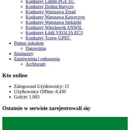
Konkursy Lublin PGE EC
Konkursy Dolina Baryczy
Konkursy Warszawa Żerań
Konkursy Warszawa Kawęczyn
Konkursy Warszawa Siekierki
Konkursy Włocławek ANWIL
Konkursy Łódź VEOLIA EC3
Konkursy Tczew GPEC
Pomoc sokołom
Darowizna
Sponsorzy
Zamówienia i ogłoszenia
Archiwum
Kto online
Zalogowani Użytkownicy:
15
Użytkownicy Offline: 8.430
Goście:
1.003
Ostatnio w serwisie zarejestrowali się: