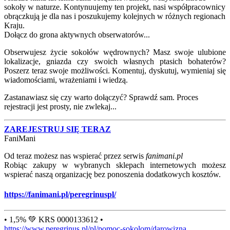
sokoły w naturze. Kontynuujemy ten projekt, nasi współpracownicy
obrączkują je dla nas i poszukujemy kolejnych w różnych regionach
Kraju.
Dołącz do grona aktywnych obserwatorów...
Obserwujesz życie sokołów wędrownych? Masz swoje ulubione
lokalizacje, gniazda czy swoich własnych ptasich bohaterów?
Poszerz teraz swoje możliwości. Komentuj, dyskutuj, wymieniaj się
wiadomościami, wrażeniami i wiedzą.
Zastanawiasz się czy warto dołączyć? Sprawdź sam. Proces
rejestracji jest prosty, nie zwlekaj...
ZAREJESTRUJ SIĘ TERAZ
FaniMani
Od teraz możesz nas wspierać przez serwis
fanimani.pl
Robiąc zakupy w wybranych sklepach internetowych możesz
wspierać naszą organizację bez ponoszenia dodatkowych kosztów.
https://fanimani.pl/peregrinuspl/
• 1,5% 💚 KRS 0000133612 •
https://www.peregrinus.pl/pl/pomoc-sokolom/darowizna