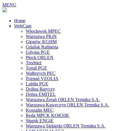
MENU
Home
WebCam
Włocławek MPEC
Warszawa PKiN
Głogów KGHM
Gdańsk Rafineria
Gdynia PGE
Płock ORLEN
Trzebież
Toruń PGE
Wałbrzych PEC
Poznań VEOLIA
Lublin PGE
Dolina Baryczy
Dobra EMITEL
Warszawa Żerań ORLEN Termika S.A.
Warszawa Kawęczyn ORLEN Termika S.A.
Koszalin MEC
Reda MPCK KOKSIK
Słupsk ENGiE
Warszawa Siekierki ORLEN Termika S.A.