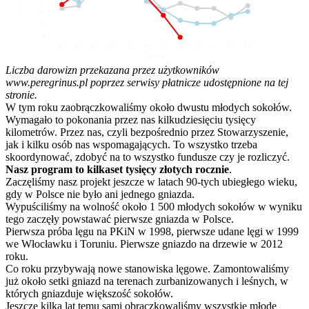
10
5
0
01
02
03
04
05
06
07
08
09
10
11
12
Miesiąc
Liczba darowizn przekazana przez użytkowników
www.peregrinus.pl poprzez serwisy płatnicze udostępnione na tej
stronie.
W tym roku zaobrączkowaliśmy około dwustu młodych sokołów.
Wymagało to pokonania przez nas kilkudziesięciu tysięcy
kilometrów. Przez nas, czyli bezpośrednio przez Stowarzyszenie,
jak i kilku osób nas wspomagających. To wszystko trzeba
skoordynować, zdobyć na to wszystko fundusze czy je rozliczyć.
Nasz program to kilkaset tysięcy złotych rocznie
.
Zaczęliśmy nasz projekt jeszcze w latach 90-tych ubiegłego wieku,
gdy w Polsce nie było ani jednego gniazda.
Wypuściliśmy na wolność około 1 500 młodych sokołów w wyniku
tego zaczęły powstawać pierwsze gniazda w Polsce.
Pierwsza próba lęgu na PKiN w 1998, pierwsze udane lęgi w 1999
we Włocławku i Toruniu. Pierwsze gniazdo na drzewie w 2012
roku.
Co roku przybywają nowe stanowiska lęgowe. Zamontowaliśmy
już około setki gniazd na terenach zurbanizowanych i leśnych, w
których gniazduje większość sokołów.
Jeszcze kilka lat temu sami obrączkowaliśmy wszystkie młode