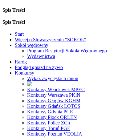
Spis Treści
Spis Treści
Start
Więcej o Stowarzyszeniu "SOKÓŁ"
Sokół wędrowny
Program Restytucji Sokoła Wędrownego
Wydawnictwa
Raróg
Podgląd gniazd na żywo
Konkursy
Wykaz zwycięskich imion
Konkursy Włocławek MPEC
Konkursy Warszawa PKiN
Konkursy Głogów KGHM
Konkursy Gdańsk LOTOS
Konkursy Gdynia PGE
Konkursy Płock ORLEN
Konkursy Police ZCh
Konkursy Toruń PGE
Konkursy Poznań VEOLIA