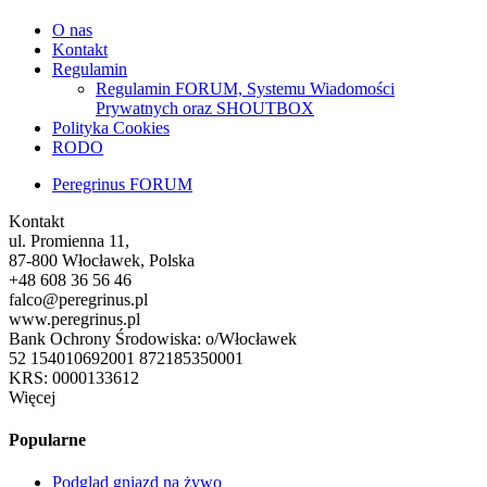
O nas
Kontakt
Regulamin
Regulamin FORUM, Systemu Wiadomości
Prywatnych oraz SHOUTBOX
Polityka Cookies
RODO
Peregrinus FORUM
Kontakt
ul. Promienna 11,
87-800 Włocławek, Polska
+48 608 36 56 46
falco@peregrinus.pl
www.peregrinus.pl
Bank Ochrony Środowiska: o/Włocławek
52 154010692001 872185350001
KRS: 0000133612
Więcej
Popularne
Podgląd gniazd na żywo