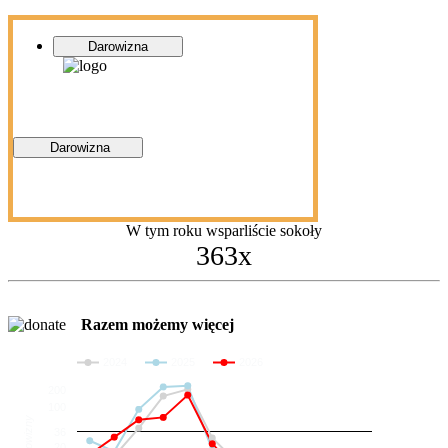
Darowizna
Darowizna
W tym roku wsparliście sokoły
363x
Razem możemy więcej
2024
2025
2026
200
100
Darowizny
36
20