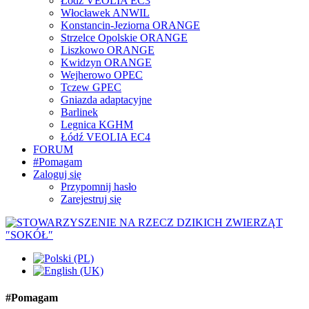
Łódź VEOLIA EC3
Włocławek ANWIL
Konstancin-Jeziorna ORANGE
Strzelce Opolskie ORANGE
Liszkowo ORANGE
Kwidzyn ORANGE
Wejherowo OPEC
Tczew GPEC
Gniazda adaptacyjne
Barlinek
Legnica KGHM
Łódź VEOLIA EC4
FORUM
#Pomagam
Zaloguj się
Przypomnij hasło
Zarejestruj się
#Pomagam