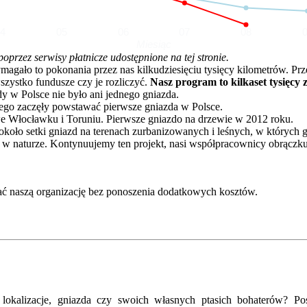
04
05
06
07
08
Miesiąc
rzez serwisy płatnicze udostępnione na tej stronie.
o to pokonania przez nas kilkudziesięciu tysięcy kilometrów. Przez 
zystko fundusze czy je rozliczyć.
Nasz program to kilkaset tysięcy 
dy w Polsce nie było ani jednego gniazda.
go zaczęły powstawać pierwsze gniazda w Polsce.
e Włocławku i Toruniu. Pierwsze gniazdo na drzewie w 2012 roku.
oło setki gniazd na terenach zurbanizowanych i leśnych, w których 
 w naturze. Kontynuujemy ten projekt, nasi współpracownicy obrączku
ć naszą organizację bez ponoszenia dodatkowych kosztów.
kalizacje, gniazda czy swoich własnych ptasich bohaterów? Posz