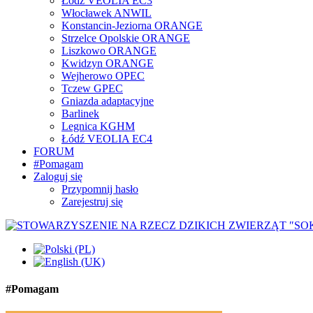
Łódź VEOLIA EC3
Włocławek ANWIL
Konstancin-Jeziorna ORANGE
Strzelce Opolskie ORANGE
Liszkowo ORANGE
Kwidzyn ORANGE
Wejherowo OPEC
Tczew GPEC
Gniazda adaptacyjne
Barlinek
Legnica KGHM
Łódź VEOLIA EC4
FORUM
#Pomagam
Zaloguj się
Przypomnij hasło
Zarejestruj się
#Pomagam