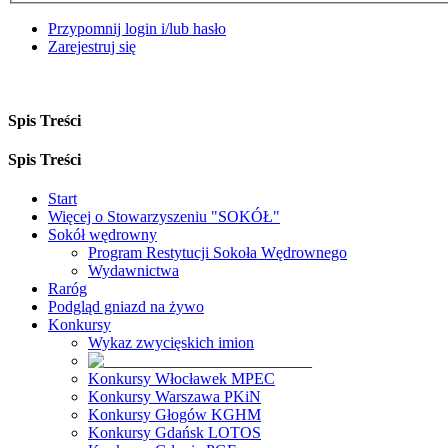
Przypomnij login i/lub hasło
Zarejestruj się
Spis Treści
Spis Treści
Start
Więcej o Stowarzyszeniu "SOKÓŁ"
Sokół wędrowny
Program Restytucji Sokoła Wędrownego
Wydawnictwa
Raróg
Podgląd gniazd na żywo
Konkursy
Wykaz zwycięskich imion
Konkursy Włocławek MPEC
Konkursy Warszawa PKiN
Konkursy Głogów KGHM
Konkursy Gdańsk LOTOS