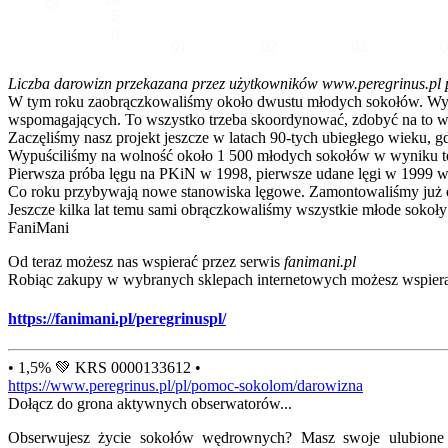
5
0
01
02
03
Liczba darowizn przekazana przez użytkowników www.peregrinus.pl pop
W tym roku zaobrączkowaliśmy około dwustu młodych sokołów. Wymagał
wspomagających. To wszystko trzeba skoordynować, zdobyć na to ws
Zaczęliśmy nasz projekt jeszcze w latach 90-tych ubiegłego wieku, g
Wypuściliśmy na wolność około 1 500 młodych sokołów w wyniku te
Pierwsza próba lęgu na PKiN w 1998, pierwsze udane lęgi w 1999 w
Co roku przybywają nowe stanowiska lęgowe. Zamontowaliśmy już ok
Jeszcze kilka lat temu sami obrączkowaliśmy wszystkie młode sokoły
FaniMani
Od teraz możesz nas wspierać przez serwis
fanimani.pl
Robiąc zakupy w wybranych sklepach internetowych możesz wspiera
https://fanimani.pl/peregrinuspl/
• 1,5% 💚 KRS 0000133612 •
https://www.peregrinus.pl/pl/pomoc-sokolom/darowizna
Dołącz do grona aktywnych obserwatorów...
Obserwujesz życie sokołów wędrownych? Masz swoje ulubione lo