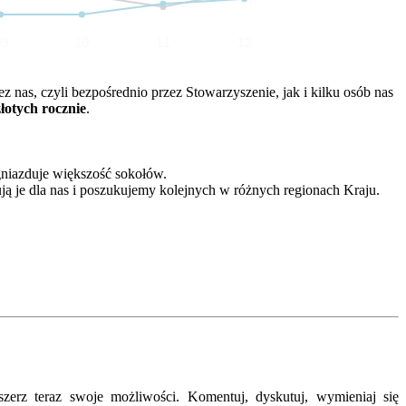
09
10
11
12
nas, czyli bezpośrednio przez Stowarzyszenie, jak i kilku osób nas
złotych rocznie
.
gniazduje większość sokołów.
ją je dla nas i poszukujemy kolejnych w różnych regionach Kraju.
erz teraz swoje możliwości. Komentuj, dyskutuj, wymieniaj się