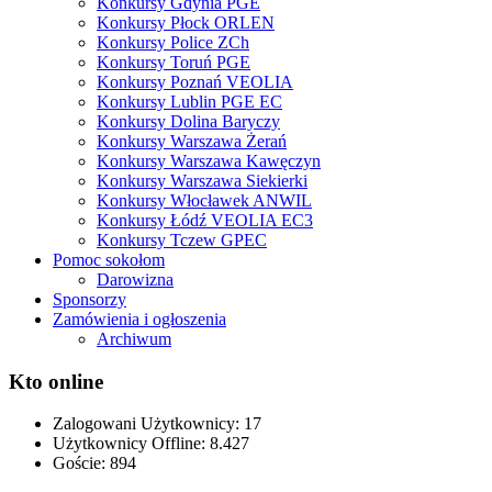
Konkursy Gdynia PGE
Konkursy Płock ORLEN
Konkursy Police ZCh
Konkursy Toruń PGE
Konkursy Poznań VEOLIA
Konkursy Lublin PGE EC
Konkursy Dolina Baryczy
Konkursy Warszawa Żerań
Konkursy Warszawa Kawęczyn
Konkursy Warszawa Siekierki
Konkursy Włocławek ANWIL
Konkursy Łódź VEOLIA EC3
Konkursy Tczew GPEC
Pomoc sokołom
Darowizna
Sponsorzy
Zamówienia i ogłoszenia
Archiwum
Kto online
Zalogowani Użytkownicy:
17
Użytkownicy Offline: 8.427
Goście:
894