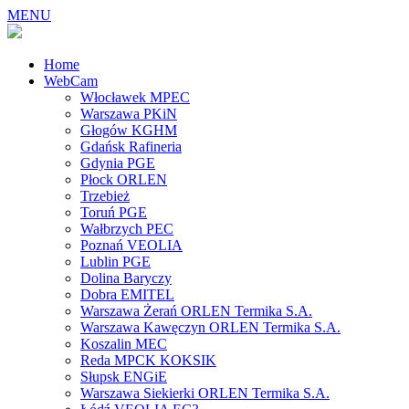
MENU
Home
WebCam
Włocławek MPEC
Warszawa PKiN
Głogów KGHM
Gdańsk Rafineria
Gdynia PGE
Płock ORLEN
Trzebież
Toruń PGE
Wałbrzych PEC
Poznań VEOLIA
Lublin PGE
Dolina Baryczy
Dobra EMITEL
Warszawa Żerań ORLEN Termika S.A.
Warszawa Kawęczyn ORLEN Termika S.A.
Koszalin MEC
Reda MPCK KOKSIK
Słupsk ENGiE
Warszawa Siekierki ORLEN Termika S.A.