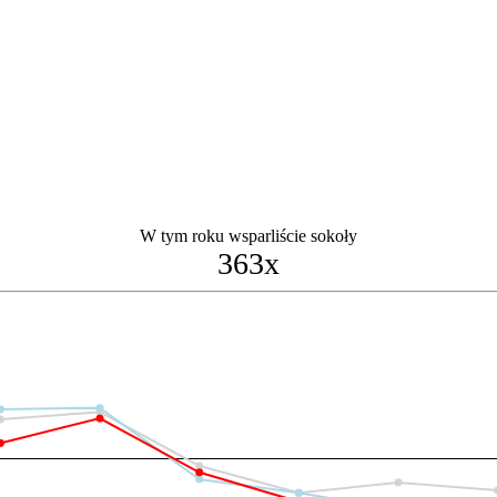
W tym roku wsparliście sokoły
363x