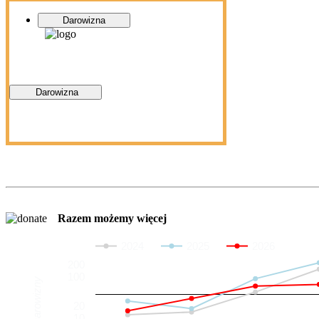
Darowizna
Darowizna
Razem możemy więcej
2024
2025
2026
200
100
Darowizny
20
10