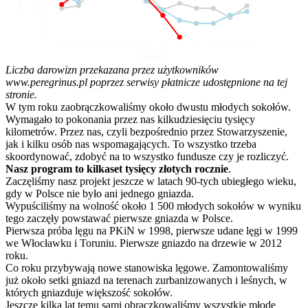
10
5
0
01
02
03
04
05
06
07
08
09
10
11
12
Miesiąc
Liczba darowizn przekazana przez użytkowników
www.peregrinus.pl poprzez serwisy płatnicze udostępnione na tej
stronie.
W tym roku zaobrączkowaliśmy około dwustu młodych sokołów.
Wymagało to pokonania przez nas kilkudziesięciu tysięcy
kilometrów. Przez nas, czyli bezpośrednio przez Stowarzyszenie,
jak i kilku osób nas wspomagających. To wszystko trzeba
skoordynować, zdobyć na to wszystko fundusze czy je rozliczyć.
Nasz program to kilkaset tysięcy złotych rocznie
.
Zaczęliśmy nasz projekt jeszcze w latach 90-tych ubiegłego wieku,
gdy w Polsce nie było ani jednego gniazda.
Wypuściliśmy na wolność około 1 500 młodych sokołów w wyniku
tego zaczęły powstawać pierwsze gniazda w Polsce.
Pierwsza próba lęgu na PKiN w 1998, pierwsze udane lęgi w 1999
we Włocławku i Toruniu. Pierwsze gniazdo na drzewie w 2012
roku.
Co roku przybywają nowe stanowiska lęgowe. Zamontowaliśmy
już około setki gniazd na terenach zurbanizowanych i leśnych, w
których gniazduje większość sokołów.
Jeszcze kilka lat temu sami obrączkowaliśmy wszystkie młode