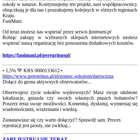
sokoły w naturze. Kontynuujemy ten projekt, nasi współpracownicy
obrączkują je dla nas i poszukujemy kolejnych w różnych regionach
Kraju.
FaniMani
Od teraz możesz nas wspierać przez serwis
fanimani.pl
Robiąc zakupy w wybranych sklepach internetowych możesz
wspierać naszą organizację bez ponoszenia dodatkowych kosztów.
https://fanimani.pl/peregrinuspl/
• 1,5% 💚 KRS 0000133612 •
https://www.peregrinus.pl/pl/pomoc-sokolom/darowizna
Dołącz do grona aktywnych obserwatorów...
Obserwujesz życie sokołów wędrownych? Masz swoje ulubione
lokalizacje, gniazda czy swoich własnych ptasich bohaterów?
Poszerz teraz swoje możliwości. Komentuj, dyskutuj, wymieniaj się
wiadomościami, wrażeniami i wiedzą.
Zastanawiasz się czy warto dołączyć? Sprawdź sam. Proces
rejestracji jest prosty, nie zwlekaj...
ZAREJESTRUJ SIĘ TERAZ