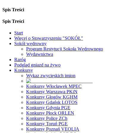
Spis Treści
Spis Treści
Start
Więcej o Stowarzyszeniu "SOKÓŁ"
Sokół wędrowny
Program Restytucji Sokoła Wędrownego
Wydawnictwa
Raróg
Podgląd gniazd na żywo
Konkursy
Wykaz zwycięskich imion
Konkursy Włocławek MPEC
Konkursy Warszawa PKiN
Konkursy Głogów KGHM
Konkursy Gdańsk LOTOS
Konkursy Gdynia PGE
Konkursy Płock ORLEN
Konkursy Police ZCh
Konkursy Toruń PGE
Konkursy Poznań VEOLIA