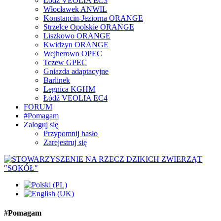
Łódź VEOLIA EC3
Włocławek ANWIL
Konstancin-Jeziorna ORANGE
Strzelce Opolskie ORANGE
Liszkowo ORANGE
Kwidzyn ORANGE
Wejherowo OPEC
Tczew GPEC
Gniazda adaptacyjne
Barlinek
Legnica KGHM
Łódź VEOLIA EC4
FORUM
#Pomagam
Zaloguj się
Przypomnij hasło
Zarejestruj się
#Pomagam