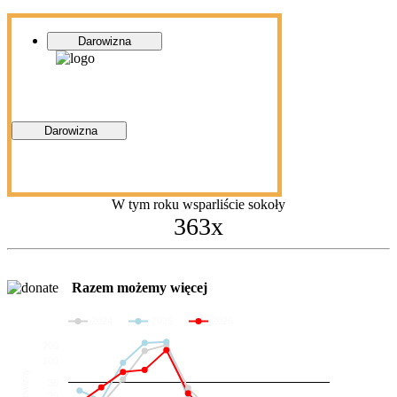
Darowizna
Darowizna
W tym roku wsparliście sokoły
363x
Razem możemy więcej
2024
2025
2026
200
100
Darowizny
36
20