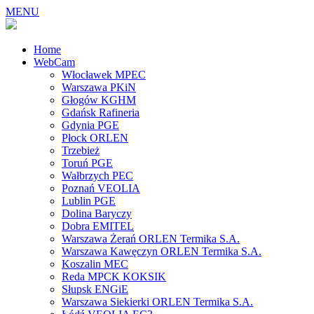
MENU
Home
WebCam
Włocławek MPEC
Warszawa PKiN
Głogów KGHM
Gdańsk Rafineria
Gdynia PGE
Płock ORLEN
Trzebież
Toruń PGE
Wałbrzych PEC
Poznań VEOLIA
Lublin PGE
Dolina Baryczy
Dobra EMITEL
Warszawa Żerań ORLEN Termika S.A.
Warszawa Kawęczyn ORLEN Termika S.A.
Koszalin MEC
Reda MPCK KOKSIK
Słupsk ENGiE
Warszawa Siekierki ORLEN Termika S.A.