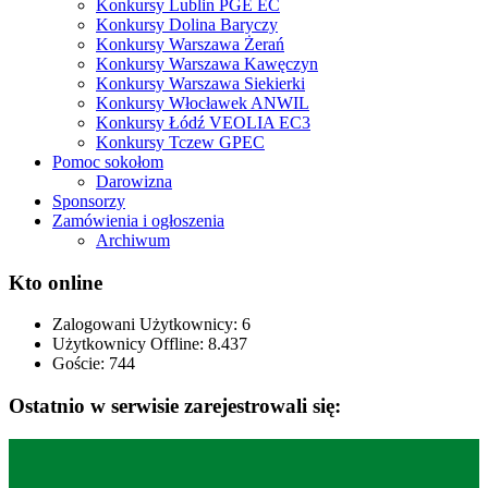
Konkursy Lublin PGE EC
Konkursy Dolina Baryczy
Konkursy Warszawa Żerań
Konkursy Warszawa Kawęczyn
Konkursy Warszawa Siekierki
Konkursy Włocławek ANWIL
Konkursy Łódź VEOLIA EC3
Konkursy Tczew GPEC
Pomoc sokołom
Darowizna
Sponsorzy
Zamówienia i ogłoszenia
Archiwum
Kto online
Zalogowani Użytkownicy:
6
Użytkownicy Offline: 8.437
Goście:
744
Ostatnio w serwisie zarejestrowali się: