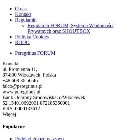
O nas
Kontakt
Regulamin
Regulamin FORUM, Systemu Wiadomości
Prywatnych oraz SHOUTBOX
Polityka Cookies
RODO
Peregrinus FORUM
Kontakt
ul. Promienna 11,
87-800 Włocławek, Polska
+48 608 36 56 46
falco@peregrinus.pl
www.peregrinus.pl
Bank Ochrony Środowiska: o/Włocławek
52 154010692001 872185350001
KRS: 0000133612
Więcej
Popularne
Podgląd gniazd na żywo