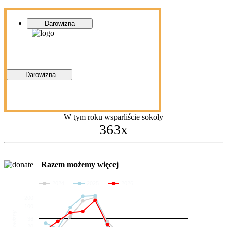
Darowizna
Darowizna
W tym roku wsparliście sokoły
363x
Razem możemy więcej
2024
2025
2026
200
100
Darowizny
36
20