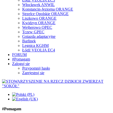
Łódź VEOLIA EC3
Włocławek ANWIL
Konstancin-Jeziorna ORANGE
Strzelce Opolskie ORANGE
Liszkowo ORANGE
Kwidzyn ORANGE
Wejherowo OPEC
Tczew GPEC
Gniazda adaptacyjne
Barlinek
Legnica KGHM
Łódź VEOLIA EC4
FORUM
#Pomagam
Zaloguj się
Przypomnij hasło
Zarejestruj się
#Pomagam