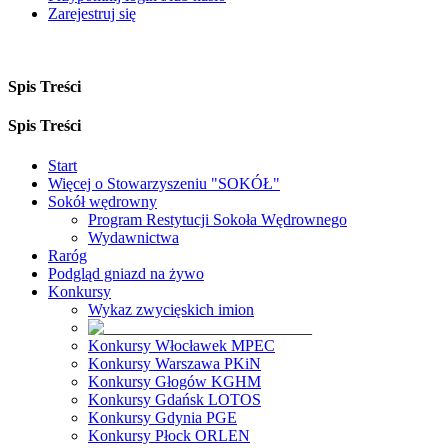
Zarejestruj się
Spis Treści
Spis Treści
Start
Więcej o Stowarzyszeniu "SOKÓŁ"
Sokół wędrowny
Program Restytucji Sokoła Wędrownego
Wydawnictwa
Raróg
Podgląd gniazd na żywo
Konkursy
Wykaz zwycięskich imion
Konkursy Włocławek MPEC
Konkursy Warszawa PKiN
Konkursy Głogów KGHM
Konkursy Gdańsk LOTOS
Konkursy Gdynia PGE
Konkursy Płock ORLEN