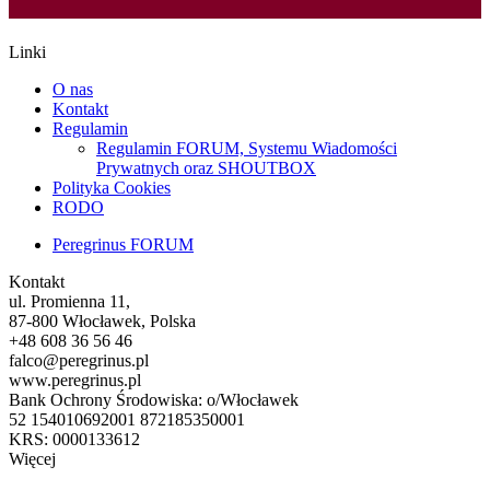
Linki
O nas
Kontakt
Regulamin
Regulamin FORUM, Systemu Wiadomości
Prywatnych oraz SHOUTBOX
Polityka Cookies
RODO
Peregrinus FORUM
Kontakt
ul. Promienna 11,
87-800 Włocławek, Polska
+48 608 36 56 46
falco@peregrinus.pl
www.peregrinus.pl
Bank Ochrony Środowiska: o/Włocławek
52 154010692001 872185350001
KRS: 0000133612
Więcej