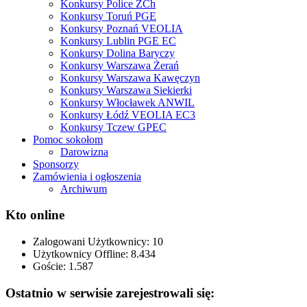
Konkursy Police ZCh
Konkursy Toruń PGE
Konkursy Poznań VEOLIA
Konkursy Lublin PGE EC
Konkursy Dolina Baryczy
Konkursy Warszawa Żerań
Konkursy Warszawa Kawęczyn
Konkursy Warszawa Siekierki
Konkursy Włocławek ANWIL
Konkursy Łódź VEOLIA EC3
Konkursy Tczew GPEC
Pomoc sokołom
Darowizna
Sponsorzy
Zamówienia i ogłoszenia
Archiwum
Kto online
Zalogowani Użytkownicy:
10
Użytkownicy Offline: 8.434
Goście:
1.587
Ostatnio w serwisie zarejestrowali się: