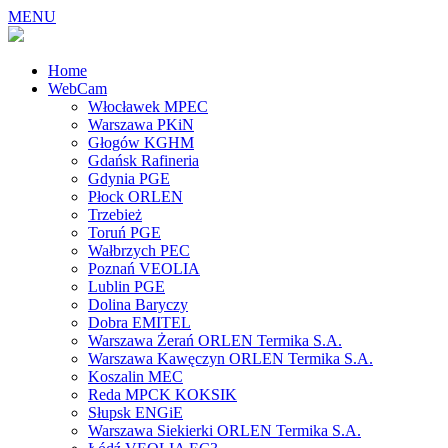
MENU
Home
WebCam
Włocławek MPEC
Warszawa PKiN
Głogów KGHM
Gdańsk Rafineria
Gdynia PGE
Płock ORLEN
Trzebież
Toruń PGE
Wałbrzych PEC
Poznań VEOLIA
Lublin PGE
Dolina Baryczy
Dobra EMITEL
Warszawa Żerań ORLEN Termika S.A.
Warszawa Kawęczyn ORLEN Termika S.A.
Koszalin MEC
Reda MPCK KOKSIK
Słupsk ENGiE
Warszawa Siekierki ORLEN Termika S.A.