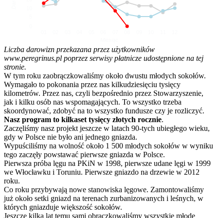
10
5
0
01
02
03
04
05
06
07
08
09
10
11
12
Miesiąc
Liczba darowizn przekazana przez użytkowników
www.peregrinus.pl poprzez serwisy płatnicze udostępnione na tej
stronie.
W tym roku zaobrączkowaliśmy około dwustu młodych sokołów.
Wymagało to pokonania przez nas kilkudziesięciu tysięcy
kilometrów. Przez nas, czyli bezpośrednio przez Stowarzyszenie,
jak i kilku osób nas wspomagających. To wszystko trzeba
skoordynować, zdobyć na to wszystko fundusze czy je rozliczyć.
Nasz program to kilkaset tysięcy złotych rocznie
.
Zaczęliśmy nasz projekt jeszcze w latach 90-tych ubiegłego wieku,
gdy w Polsce nie było ani jednego gniazda.
Wypuściliśmy na wolność około 1 500 młodych sokołów w wyniku
tego zaczęły powstawać pierwsze gniazda w Polsce.
Pierwsza próba lęgu na PKiN w 1998, pierwsze udane lęgi w 1999
we Włocławku i Toruniu. Pierwsze gniazdo na drzewie w 2012
roku.
Co roku przybywają nowe stanowiska lęgowe. Zamontowaliśmy
już około setki gniazd na terenach zurbanizowanych i leśnych, w
których gniazduje większość sokołów.
Jeszcze kilka lat temu sami obrączkowaliśmy wszystkie młode