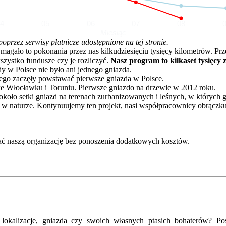
04
05
06
07
08
Miesiąc
rzez serwisy płatnicze udostępnione na tej stronie.
o to pokonania przez nas kilkudziesięciu tysięcy kilometrów. Przez 
zystko fundusze czy je rozliczyć.
Nasz program to kilkaset tysięcy 
dy w Polsce nie było ani jednego gniazda.
go zaczęły powstawać pierwsze gniazda w Polsce.
e Włocławku i Toruniu. Pierwsze gniazdo na drzewie w 2012 roku.
oło setki gniazd na terenach zurbanizowanych i leśnych, w których 
 w naturze. Kontynuujemy ten projekt, nasi współpracownicy obrączku
ć naszą organizację bez ponoszenia dodatkowych kosztów.
kalizacje, gniazda czy swoich własnych ptasich bohaterów? Posz