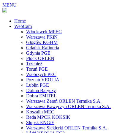
MENU
Home
WebCam
Włocławek MPEC
Warszawa PKiN
Głogów KGHM
Gdańsk Rafineria
Gdynia PGE
Płock ORLEN
Trzebież
Toruń PGE
Wałbrzych PEC
Poznań VEOLIA
Lublin PGE
Dolina Baryczy
Dobra EMITEL
Warszawa Żerań ORLEN Termika S.A.
Warszawa Kawęczyn ORLEN Termika S.A.
Koszalin MEC
Reda MPCK KOKSIK
Słupsk ENGiE
Warszawa Siekierki ORLEN Termika S.A.