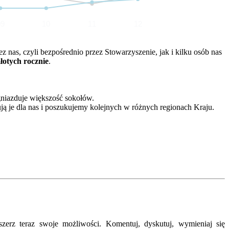
09
10
11
12
nas, czyli bezpośrednio przez Stowarzyszenie, jak i kilku osób nas
złotych rocznie
.
gniazduje większość sokołów.
ją je dla nas i poszukujemy kolejnych w różnych regionach Kraju.
erz teraz swoje możliwości. Komentuj, dyskutuj, wymieniaj się