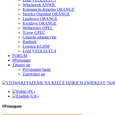
Łódź VEOLIA EC3
Włocławek ANWIL
Konstancin-Jeziorna ORANGE
Strzelce Opolskie ORANGE
Liszkowo ORANGE
Kwidzyn ORANGE
Wejherowo OPEC
Tczew GPEC
Gniazda adaptacyjne
Barlinek
Legnica KGHM
Łódź VEOLIA EC4
FORUM
#Pomagam
Zaloguj się
Przypomnij hasło
Zarejestruj się
#Pomagam