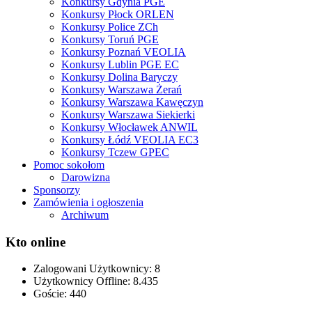
Konkursy Gdynia PGE
Konkursy Płock ORLEN
Konkursy Police ZCh
Konkursy Toruń PGE
Konkursy Poznań VEOLIA
Konkursy Lublin PGE EC
Konkursy Dolina Baryczy
Konkursy Warszawa Żerań
Konkursy Warszawa Kawęczyn
Konkursy Warszawa Siekierki
Konkursy Włocławek ANWIL
Konkursy Łódź VEOLIA EC3
Konkursy Tczew GPEC
Pomoc sokołom
Darowizna
Sponsorzy
Zamówienia i ogłoszenia
Archiwum
Kto online
Zalogowani Użytkownicy:
8
Użytkownicy Offline: 8.435
Goście:
440