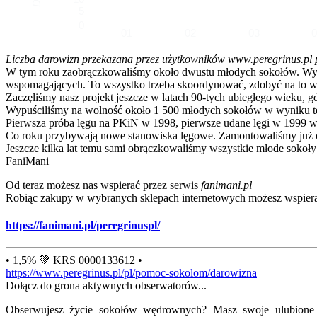
5
0
01
02
03
Liczba darowizn przekazana przez użytkowników www.peregrinus.pl pop
W tym roku zaobrączkowaliśmy około dwustu młodych sokołów. Wymagał
wspomagających. To wszystko trzeba skoordynować, zdobyć na to ws
Zaczęliśmy nasz projekt jeszcze w latach 90-tych ubiegłego wieku, g
Wypuściliśmy na wolność około 1 500 młodych sokołów w wyniku te
Pierwsza próba lęgu na PKiN w 1998, pierwsze udane lęgi w 1999 w
Co roku przybywają nowe stanowiska lęgowe. Zamontowaliśmy już ok
Jeszcze kilka lat temu sami obrączkowaliśmy wszystkie młode sokoły
FaniMani
Od teraz możesz nas wspierać przez serwis
fanimani.pl
Robiąc zakupy w wybranych sklepach internetowych możesz wspiera
https://fanimani.pl/peregrinuspl/
• 1,5% 💚 KRS 0000133612 •
https://www.peregrinus.pl/pl/pomoc-sokolom/darowizna
Dołącz do grona aktywnych obserwatorów...
Obserwujesz życie sokołów wędrownych? Masz swoje ulubione lo