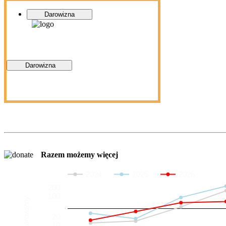
Darowizna
Darowizna
Razem możemy więcej
2024
2025
2026
200
100
Darowizny
20
10