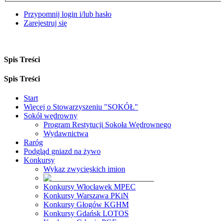
Przypomnij login i/lub hasło
Zarejestruj się
Spis Treści
Spis Treści
Start
Więcej o Stowarzyszeniu "SOKÓŁ"
Sokół wędrowny
Program Restytucji Sokoła Wędrownego
Wydawnictwa
Raróg
Podgląd gniazd na żywo
Konkursy
Wykaz zwycięskich imion
Konkursy Włocławek MPEC
Konkursy Warszawa PKiN
Konkursy Głogów KGHM
Konkursy Gdańsk LOTOS