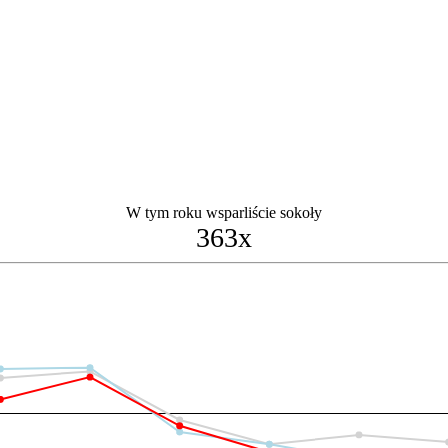
W tym roku wsparliście sokoły
363x