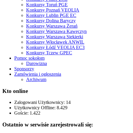
Konkursy Toruń PGE
Konkursy Poznań VEOLIA
Konkursy Lublin PGE EC
Konkursy Dolina Baryczy
Konkursy Warszawa Żerań
Konkursy Warszawa Kawęczyn
Konkursy Warszawa Siekierki
Konkursy Włocławek ANWIL
Konkursy Łódź VEOLIA EC3
Konkursy Tczew GPEC
Pomoc sokołom
Darowizna
Sponsorzy
Zamówienia i ogłoszenia
Archiwum
Kto online
Zalogowani Użytkownicy:
14
Użytkownicy Offline: 8.429
Goście:
1.422
Ostatnio w serwisie zarejestrowali się: