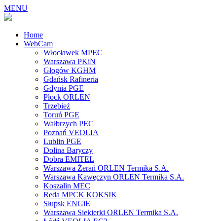
MENU
Home
WebCam
Włocławek MPEC
Warszawa PKiN
Głogów KGHM
Gdańsk Rafineria
Gdynia PGE
Płock ORLEN
Trzebież
Toruń PGE
Wałbrzych PEC
Poznań VEOLIA
Lublin PGE
Dolina Baryczy
Dobra EMITEL
Warszawa Żerań ORLEN Termika S.A.
Warszawa Kawęczyn ORLEN Termika S.A.
Koszalin MEC
Reda MPCK KOKSIK
Słupsk ENGiE
Warszawa Siekierki ORLEN Termika S.A.