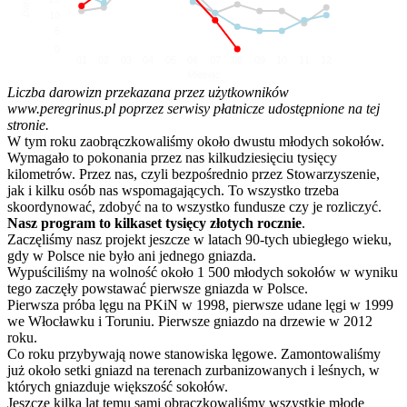
10
5
0
01
02
03
04
05
06
07
08
09
10
11
12
Miesiąc
Liczba darowizn przekazana przez użytkowników
www.peregrinus.pl poprzez serwisy płatnicze udostępnione na tej
stronie.
W tym roku zaobrączkowaliśmy około dwustu młodych sokołów.
Wymagało to pokonania przez nas kilkudziesięciu tysięcy
kilometrów. Przez nas, czyli bezpośrednio przez Stowarzyszenie,
jak i kilku osób nas wspomagających. To wszystko trzeba
skoordynować, zdobyć na to wszystko fundusze czy je rozliczyć.
Nasz program to kilkaset tysięcy złotych rocznie
.
Zaczęliśmy nasz projekt jeszcze w latach 90-tych ubiegłego wieku,
gdy w Polsce nie było ani jednego gniazda.
Wypuściliśmy na wolność około 1 500 młodych sokołów w wyniku
tego zaczęły powstawać pierwsze gniazda w Polsce.
Pierwsza próba lęgu na PKiN w 1998, pierwsze udane lęgi w 1999
we Włocławku i Toruniu. Pierwsze gniazdo na drzewie w 2012
roku.
Co roku przybywają nowe stanowiska lęgowe. Zamontowaliśmy
już około setki gniazd na terenach zurbanizowanych i leśnych, w
których gniazduje większość sokołów.
Jeszcze kilka lat temu sami obrączkowaliśmy wszystkie młode