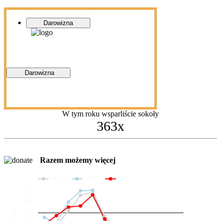
Darowizna
Darowizna
W tym roku wsparliście sokoły
363x
Razem możemy więcej
2024
2025
2026
200
100
Darowizny
36
20