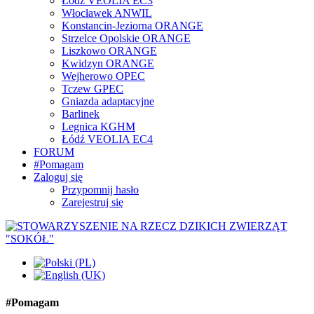
Łódź VEOLIA EC3
Włocławek ANWIL
Konstancin-Jeziorna ORANGE
Strzelce Opolskie ORANGE
Liszkowo ORANGE
Kwidzyn ORANGE
Wejherowo OPEC
Tczew GPEC
Gniazda adaptacyjne
Barlinek
Legnica KGHM
Łódź VEOLIA EC4
FORUM
#Pomagam
Zaloguj się
Przypomnij hasło
Zarejestruj się
#Pomagam