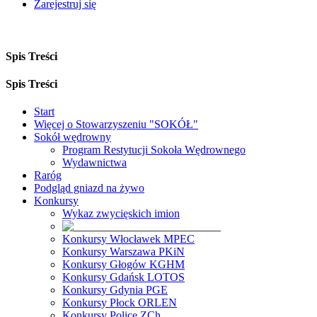
Zarejestruj się
Spis Treści
Spis Treści
Start
Więcej o Stowarzyszeniu "SOKÓŁ"
Sokół wędrowny
Program Restytucji Sokoła Wędrownego
Wydawnictwa
Raróg
Podgląd gniazd na żywo
Konkursy
Wykaz zwycięskich imion
Konkursy Włocławek MPEC
Konkursy Warszawa PKiN
Konkursy Głogów KGHM
Konkursy Gdańsk LOTOS
Konkursy Gdynia PGE
Konkursy Płock ORLEN
Konkursy Police ZCh