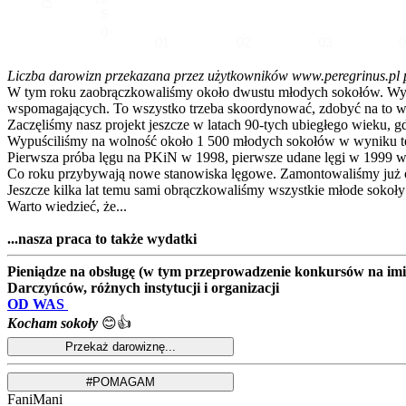
5
0
01
02
03
Liczba darowizn przekazana przez użytkowników www.peregrinus.pl pop
W tym roku zaobrączkowaliśmy około dwustu młodych sokołów. Wymagał
wspomagających. To wszystko trzeba skoordynować, zdobyć na to ws
Zaczęliśmy nasz projekt jeszcze w latach 90-tych ubiegłego wieku, g
Wypuściliśmy na wolność około 1 500 młodych sokołów w wyniku te
Pierwsza próba lęgu na PKiN w 1998, pierwsze udane lęgi w 1999 w
Co roku przybywają nowe stanowiska lęgowe. Zamontowaliśmy już ok
Jeszcze kilka lat temu sami obrączkowaliśmy wszystkie młode sokoły
Warto wiedzieć, że...
...nasza praca to także wydatki
Pieniądze na obsługę (w tym przeprowadzenie konkursów na imion
Darczyńców, różnych instytucji i organizacji
OD WAS
Kocham sokoły
😊👍
FaniMani