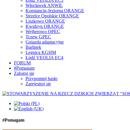
Łódź VEOLIA EC3
Włocławek ANWIL
Konstancin-Jeziorna ORANGE
Strzelce Opolskie ORANGE
Liszkowo ORANGE
Kwidzyn ORANGE
Wejherowo OPEC
Tczew GPEC
Gniazda adaptacyjne
Barlinek
Legnica KGHM
Łódź VEOLIA EC4
FORUM
#Pomagam
Zaloguj się
Przypomnij hasło
Zarejestruj się
#Pomagam