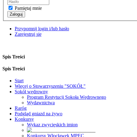
Pamiętaj mnie
Zaloguj
Przypomnij login i/lub hasło
Zarejestruj się
Spis Treści
Spis Treści
Start
Więcej o Stowarzyszeniu "SOKÓŁ"
Sokół wędrowny
Program Restytucji Sokoła Wędrownego
Wydawnictwa
Raróg
Podgląd gniazd na żywo
Konkursy
Wykaz zwycięskich imion
Konkursy Włocławek MPEC