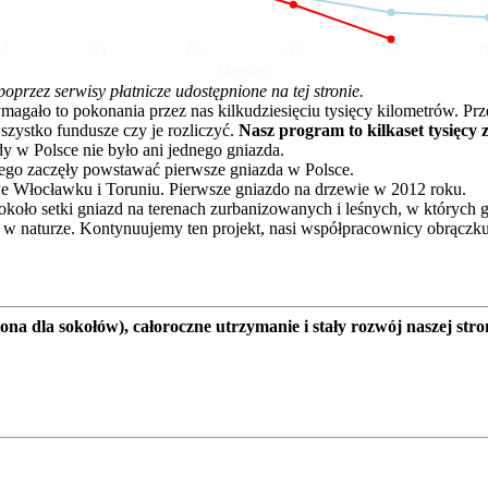
04
05
06
07
08
Miesiąc
rzez serwisy płatnicze udostępnione na tej stronie.
o to pokonania przez nas kilkudziesięciu tysięcy kilometrów. Przez 
zystko fundusze czy je rozliczyć.
Nasz program to kilkaset tysięcy 
dy w Polsce nie było ani jednego gniazda.
go zaczęły powstawać pierwsze gniazda w Polsce.
e Włocławku i Toruniu. Pierwsze gniazdo na drzewie w 2012 roku.
oło setki gniazd na terenach zurbanizowanych i leśnych, w których 
 w naturze. Kontynuujemy ten projekt, nasi współpracownicy obrączku
a dla sokołów), całoroczne utrzymanie i stały rozwój naszej stro