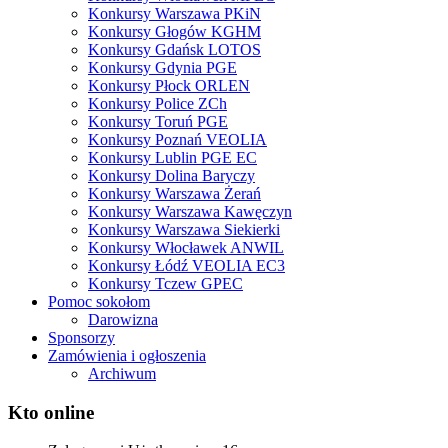
Konkursy Warszawa PKiN
Konkursy Głogów KGHM
Konkursy Gdańsk LOTOS
Konkursy Gdynia PGE
Konkursy Płock ORLEN
Konkursy Police ZCh
Konkursy Toruń PGE
Konkursy Poznań VEOLIA
Konkursy Lublin PGE EC
Konkursy Dolina Baryczy
Konkursy Warszawa Żerań
Konkursy Warszawa Kawęczyn
Konkursy Warszawa Siekierki
Konkursy Włocławek ANWIL
Konkursy Łódź VEOLIA EC3
Konkursy Tczew GPEC
Pomoc sokołom
Darowizna
Sponsorzy
Zamówienia i ogłoszenia
Archiwum
Kto online