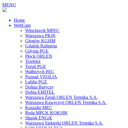
MENU
Home
WebCam
Włocławek MPEC
Warszawa PKiN
Głogów KGHM
Gdańsk Rafineria
Gdynia PGE
Płock ORLEN
Trzebież
Toruń PGE
Wałbrzych PEC
Poznań VEOLIA
Lublin PGE
Dolina Baryczy
Dobra EMITEL
Warszawa Żerań ORLEN Termika S.A.
Warszawa Kawęczyn ORLEN Termika S.A.
Koszalin MEC
Reda MPCK KOKSIK
Słupsk ENGiE
Warszawa Siekierki ORLEN Termika S.A.