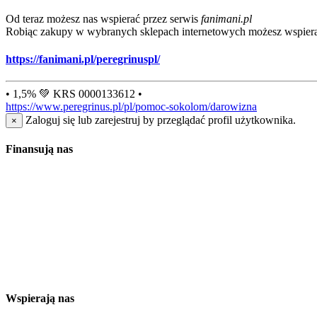
Od teraz możesz nas wspierać przez serwis
fanimani.pl
Robiąc zakupy w wybranych sklepach internetowych możesz wspiera
https://fanimani.pl/peregrinuspl/
• 1,5% 💚 KRS 0000133612 •
https://www.peregrinus.pl/pl/pomoc-sokolom/darowizna
Zaloguj się lub zarejestruj by przeglądać profil użytkownika.
×
Finansują nas
Wspierają nas