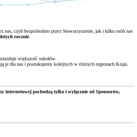
09
10
11
12
nas, czyli bezpośrednio przez Stowarzyszenie, jak i kilku osób nas
złotych rocznie
.
gniazduje większość sokołów.
ją je dla nas i poszukujemy kolejnych w różnych regionach Kraju.
ny internetowej pochodzą tylko i wyłącznie od Sponsorów,