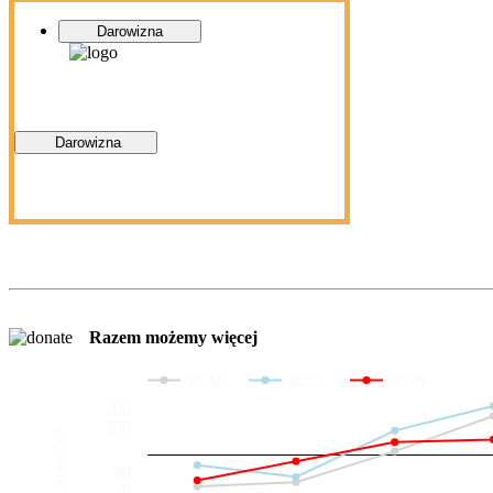
Darowizna
Darowizna
Razem możemy więcej
2024
2025
2026
200
100
Darowizny
20
10