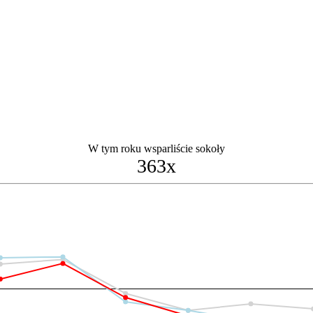
W tym roku wsparliście sokoły
363x