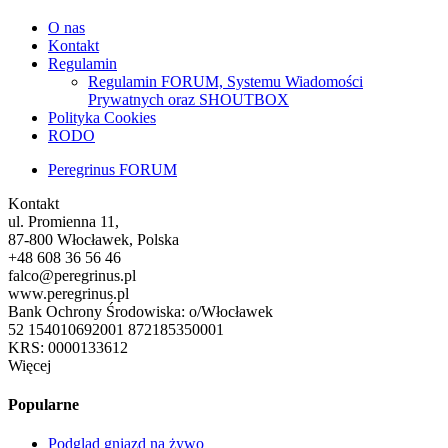
O nas
Kontakt
Regulamin
Regulamin FORUM, Systemu Wiadomości
Prywatnych oraz SHOUTBOX
Polityka Cookies
RODO
Peregrinus FORUM
Kontakt
ul. Promienna 11,
87-800 Włocławek, Polska
+48 608 36 56 46
falco@peregrinus.pl
www.peregrinus.pl
Bank Ochrony Środowiska: o/Włocławek
52 154010692001 872185350001
KRS: 0000133612
Więcej
Popularne
Podgląd gniazd na żywo