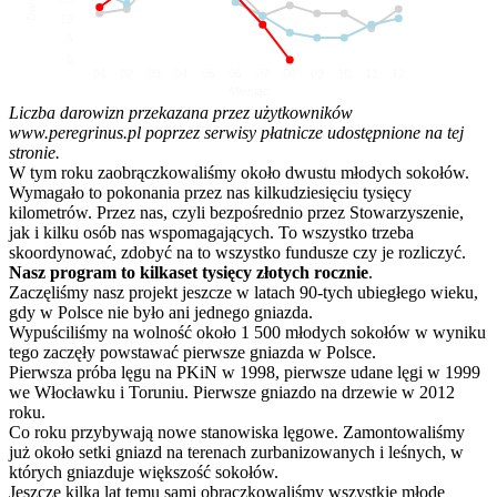
10
5
0
01
02
03
04
05
06
07
08
09
10
11
12
Miesiąc
Liczba darowizn przekazana przez użytkowników
www.peregrinus.pl poprzez serwisy płatnicze udostępnione na tej
stronie.
W tym roku zaobrączkowaliśmy około dwustu młodych sokołów.
Wymagało to pokonania przez nas kilkudziesięciu tysięcy
kilometrów. Przez nas, czyli bezpośrednio przez Stowarzyszenie,
jak i kilku osób nas wspomagających. To wszystko trzeba
skoordynować, zdobyć na to wszystko fundusze czy je rozliczyć.
Nasz program to kilkaset tysięcy złotych rocznie
.
Zaczęliśmy nasz projekt jeszcze w latach 90-tych ubiegłego wieku,
gdy w Polsce nie było ani jednego gniazda.
Wypuściliśmy na wolność około 1 500 młodych sokołów w wyniku
tego zaczęły powstawać pierwsze gniazda w Polsce.
Pierwsza próba lęgu na PKiN w 1998, pierwsze udane lęgi w 1999
we Włocławku i Toruniu. Pierwsze gniazdo na drzewie w 2012
roku.
Co roku przybywają nowe stanowiska lęgowe. Zamontowaliśmy
już około setki gniazd na terenach zurbanizowanych i leśnych, w
których gniazduje większość sokołów.
Jeszcze kilka lat temu sami obrączkowaliśmy wszystkie młode