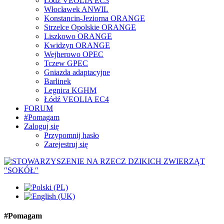
Łódź VEOLIA EC3
Włocławek ANWIL
Konstancin-Jeziorna ORANGE
Strzelce Opolskie ORANGE
Liszkowo ORANGE
Kwidzyn ORANGE
Wejherowo OPEC
Tczew GPEC
Gniazda adaptacyjne
Barlinek
Legnica KGHM
Łódź VEOLIA EC4
FORUM
#Pomagam
Zaloguj się
Przypomnij hasło
Zarejestruj się
#Pomagam