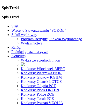
Spis Treści
Spis Treści
Start
Więcej o Stowarzyszeniu "SOKÓŁ"
Sokół wędrowny
Program Restytucji Sokoła Wędrownego
Wydawnictwa
Raróg
Podgląd gniazd na żywo
Konkursy
Wykaz zwycięskich imion
Konkursy Włocławek MPEC
Konkursy Warszawa PKiN
Konkursy Głogów KGHM
Konkursy Gdańsk LOTOS
Konkursy Gdynia PGE
Konkursy Płock ORLEN
Konkursy Police ZCh
Konkursy Toruń PGE
Konkursy Poznań VEOLIA