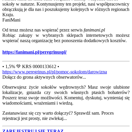
sokoły w naturze. Kontynuujemy ten projekt, nasi współpracownicy
obrączkują je dla nas i poszukujemy kolejnych w różnych regionach
Kraju.
FaniMani
Od teraz możesz nas wspierać przez serwis
fanimani.pl
Robiąc zakupy w wybranych sklepach internetowych możesz
wspierać naszą organizację bez ponoszenia dodatkowych kosztów.
https://fanimani.pl/peregrinuspl/
• 1,5% 💚 KRS 0000133612 •
https://www.peregrinus.pl/pl/pomoc-sokolom/darowizna
Dołącz do grona aktywnych obserwatorów...
Obserwujesz życie sokołów wędrownych? Masz swoje ulubione
lokalizacje, gniazda czy swoich własnych ptasich bohaterów?
Poszerz teraz swoje możliwości. Komentuj, dyskutuj, wymieniaj się
wiadomościami, wrażeniami i wiedzą.
Zastanawiasz się czy warto dołączyć? Sprawdź sam. Proces
rejestracji jest prosty, nie zwlekaj...
ZAREJESTRUJ SIĘ TERAZ