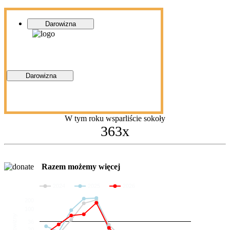
Darowizna
Darowizna
W tym roku wsparliście sokoły
363x
Razem możemy więcej
2024
2025
2026
200
100
Darowizny
36
20