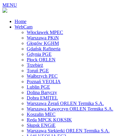
MENU
Home
WebCam
Włocławek MPEC
Warszawa PKiN
Głogów KGHM
Gdańsk Rafineria
Gdynia PGE
Płock ORLEN
Trzebież
Toruń PGE
Wałbrzych PEC
Poznań VEOLIA
Lublin PGE
Dolina Baryczy
Dobra EMITEL
Warszawa Żerań ORLEN Termika S.A.
Warszawa Kawęczyn ORLEN Termika S.A.
Koszalin MEC
Reda MPCK KOKSIK
Słupsk ENGiE
Warszawa Siekierki ORLEN Termika S.A.