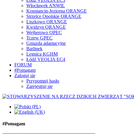
Łódź VEOLIA EC3
Włocławek ANWIL
Konstancin-Jeziorna ORANGE
Strzelce Opolskie ORANGE
Liszkowo ORANGE
Kwidzyn ORANGE
Wejherowo OPEC
Tczew GPEC
Gniazda adaptacyjne
Barlinek
Legnica KGHM
Łódź VEOLIA EC4
FORUM
#Pomagam
Zaloguj się
Przypomnij hasło
Zarejestruj się
#Pomagam