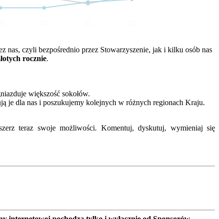
09
10
11
12
nas, czyli bezpośrednio przez Stowarzyszenie, jak i kilku osób nas
złotych rocznie
.
gniazduje większość sokołów.
ją je dla nas i poszukujemy kolejnych w różnych regionach Kraju.
erz teraz swoje możliwości. Komentuj, dyskutuj, wymieniaj się
ny internetowej pochodzą tylko i wyłącznie od Sponsorów,