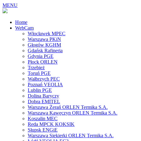
MENU
Home
WebCam
Włocławek MPEC
Warszawa PKiN
Głogów KGHM
Gdańsk Rafineria
Gdynia PGE
Płock ORLEN
Trzebież
Toruń PGE
Wałbrzych PEC
Poznań VEOLIA
Lublin PGE
Dolina Baryczy
Dobra EMITEL
Warszawa Żerań ORLEN Termika S.A.
Warszawa Kawęczyn ORLEN Termika S.A.
Koszalin MEC
Reda MPCK KOKSIK
Słupsk ENGiE
Warszawa Siekierki ORLEN Termika S.A.