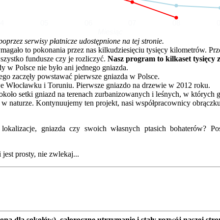
04
05
06
07
08
Miesiąc
rzez serwisy płatnicze udostępnione na tej stronie.
o to pokonania przez nas kilkudziesięciu tysięcy kilometrów. Przez 
zystko fundusze czy je rozliczyć.
Nasz program to kilkaset tysięcy 
dy w Polsce nie było ani jednego gniazda.
go zaczęły powstawać pierwsze gniazda w Polsce.
e Włocławku i Toruniu. Pierwsze gniazdo na drzewie w 2012 roku.
oło setki gniazd na terenach zurbanizowanych i leśnych, w których 
 w naturze. Kontynuujemy ten projekt, nasi współpracownicy obrączku
kalizacje, gniazda czy swoich własnych ptasich bohaterów? Posz
est prosty, nie zwlekaj...
a dla sokołów), całoroczne utrzymanie i stały rozwój naszej stro