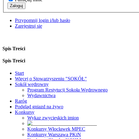
Zaloguj
Przypomnij login i/lub hasło
Zarejestruj się
Spis Treści
Spis Treści
Start
Więcej o Stowarzyszeniu "SOKÓŁ"
Sokół wędrowny
Program Restytucji Sokoła Wędrownego
Wydawnictwa
Raróg
Podgląd gniazd na żywo
Konkursy
Wykaz zwycięskich imion
Konkursy Włocławek MPEC
Konkursy Warszawa PKiN