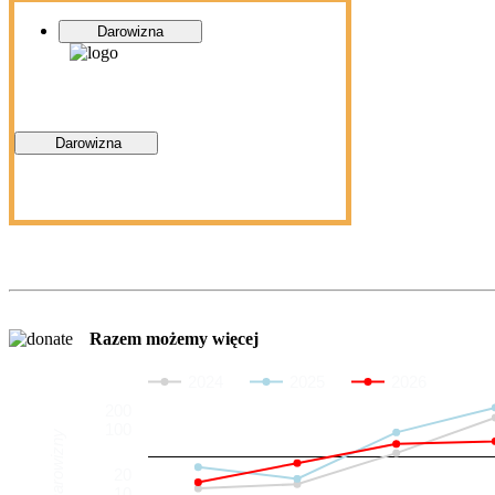
Darowizna
Darowizna
Razem możemy więcej
2024
2025
2026
200
100
Darowizny
20
10