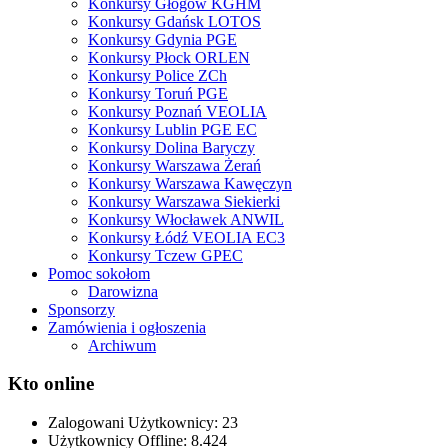
Konkursy Głogów KGHM
Konkursy Gdańsk LOTOS
Konkursy Gdynia PGE
Konkursy Płock ORLEN
Konkursy Police ZCh
Konkursy Toruń PGE
Konkursy Poznań VEOLIA
Konkursy Lublin PGE EC
Konkursy Dolina Baryczy
Konkursy Warszawa Żerań
Konkursy Warszawa Kawęczyn
Konkursy Warszawa Siekierki
Konkursy Włocławek ANWIL
Konkursy Łódź VEOLIA EC3
Konkursy Tczew GPEC
Pomoc sokołom
Darowizna
Sponsorzy
Zamówienia i ogłoszenia
Archiwum
Kto online
Zalogowani Użytkownicy:
23
Użytkownicy Offline: 8.424