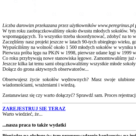
5
0
01
02
03
Liczba darowizn przekazana przez użytkowników www.peregrinus.pl pop
W tym roku zaobrączkowaliśmy około dwustu młodych sokołów. Wymagał
wspomagających. To wszystko trzeba skoordynować, zdobyć na to ws
Zaczęliśmy nasz projekt jeszcze w latach 90-tych ubiegłego wieku, g
Wypuściliśmy na wolność około 1 500 młodych sokołów w wyniku te
Pierwsza próba lęgu na PKiN w 1998, pierwsze udane lęgi w 1999 w
Co roku przybywają nowe stanowiska lęgowe. Zamontowaliśmy już ok
Jeszcze kilka lat temu sami obrączkowaliśmy wszystkie młode sokoły
Dołącz do grona aktywnych obserwatorów...
Obserwujesz życie sokołów wędrownych? Masz swoje ulubione lo
wiadomościami, wrażeniami i wiedzą.
Zastanawiasz się czy warto dołączyć? Sprawdź sam. Proces rejestracji j
ZAREJESTRUJ SIĘ TERAZ
Warto wiedzieć, że...
...nasza praca to także wydatki
Pieniądze na obsługę (w tym przeprowadzenie konkursów na imion