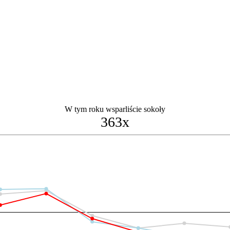
W tym roku wsparliście sokoły
363x