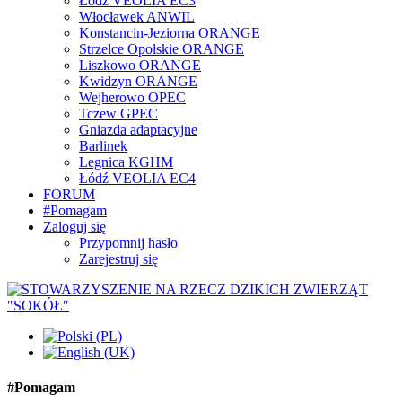
Łódź VEOLIA EC3
Włocławek ANWIL
Konstancin-Jeziorna ORANGE
Strzelce Opolskie ORANGE
Liszkowo ORANGE
Kwidzyn ORANGE
Wejherowo OPEC
Tczew GPEC
Gniazda adaptacyjne
Barlinek
Legnica KGHM
Łódź VEOLIA EC4
FORUM
#Pomagam
Zaloguj się
Przypomnij hasło
Zarejestruj się
#Pomagam