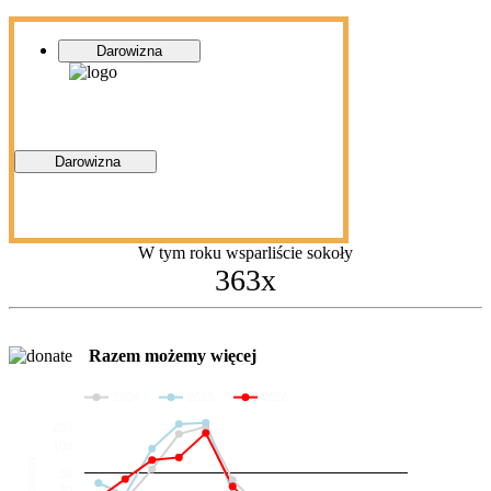
Darowizna
Darowizna
W tym roku wsparliście sokoły
363x
Razem możemy więcej
2024
2025
2026
200
100
Darowizny
36
20