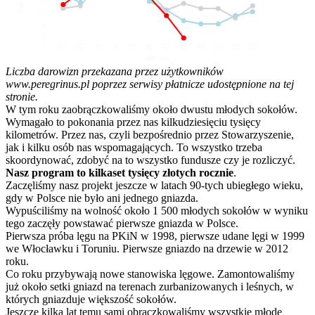
10
5
0
01
02
03
04
05
06
07
08
09
10
11
12
Miesiąc
Liczba darowizn przekazana przez użytkowników
www.peregrinus.pl poprzez serwisy płatnicze udostępnione na tej
stronie.
W tym roku zaobrączkowaliśmy około dwustu młodych sokołów.
Wymagało to pokonania przez nas kilkudziesięciu tysięcy
kilometrów. Przez nas, czyli bezpośrednio przez Stowarzyszenie,
jak i kilku osób nas wspomagających. To wszystko trzeba
skoordynować, zdobyć na to wszystko fundusze czy je rozliczyć.
Nasz program to kilkaset tysięcy złotych rocznie
.
Zaczęliśmy nasz projekt jeszcze w latach 90-tych ubiegłego wieku,
gdy w Polsce nie było ani jednego gniazda.
Wypuściliśmy na wolność około 1 500 młodych sokołów w wyniku
tego zaczęły powstawać pierwsze gniazda w Polsce.
Pierwsza próba lęgu na PKiN w 1998, pierwsze udane lęgi w 1999
we Włocławku i Toruniu. Pierwsze gniazdo na drzewie w 2012
roku.
Co roku przybywają nowe stanowiska lęgowe. Zamontowaliśmy
już około setki gniazd na terenach zurbanizowanych i leśnych, w
których gniazduje większość sokołów.
Jeszcze kilka lat temu sami obrączkowaliśmy wszystkie młode