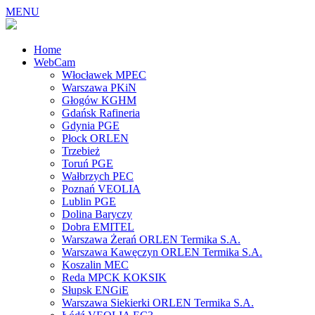
MENU
Home
WebCam
Włocławek MPEC
Warszawa PKiN
Głogów KGHM
Gdańsk Rafineria
Gdynia PGE
Płock ORLEN
Trzebież
Toruń PGE
Wałbrzych PEC
Poznań VEOLIA
Lublin PGE
Dolina Baryczy
Dobra EMITEL
Warszawa Żerań ORLEN Termika S.A.
Warszawa Kawęczyn ORLEN Termika S.A.
Koszalin MEC
Reda MPCK KOKSIK
Słupsk ENGiE
Warszawa Siekierki ORLEN Termika S.A.