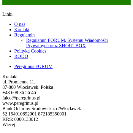
Linki
O nas
Kontakt
Regulamin
Regulamin FORUM, Systemu Wiadomości
Prywatnych oraz SHOUTBOX
Polityka Cookies
RODO
Peregrinus FORUM
Kontakt
ul. Promienna 11,
87-800 Włocławek, Polska
+48 608 36 56 46
falco@peregrinus.pl
www.peregrinus.pl
Bank Ochrony Środowiska: o/Włocławek
52 154010692001 872185350001
KRS: 0000133612
Więcej