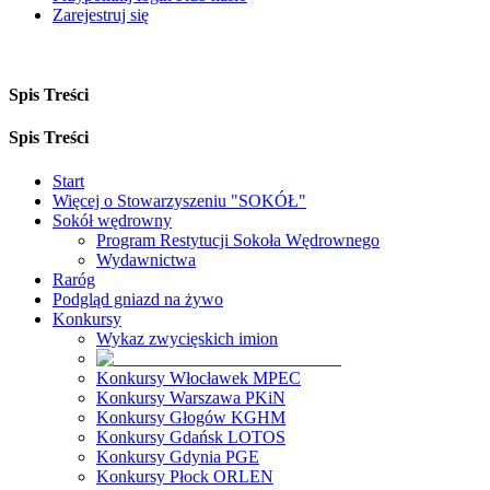
Zarejestruj się
Spis Treści
Spis Treści
Start
Więcej o Stowarzyszeniu "SOKÓŁ"
Sokół wędrowny
Program Restytucji Sokoła Wędrownego
Wydawnictwa
Raróg
Podgląd gniazd na żywo
Konkursy
Wykaz zwycięskich imion
Konkursy Włocławek MPEC
Konkursy Warszawa PKiN
Konkursy Głogów KGHM
Konkursy Gdańsk LOTOS
Konkursy Gdynia PGE
Konkursy Płock ORLEN