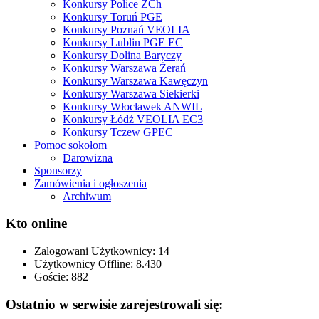
Konkursy Police ZCh
Konkursy Toruń PGE
Konkursy Poznań VEOLIA
Konkursy Lublin PGE EC
Konkursy Dolina Baryczy
Konkursy Warszawa Żerań
Konkursy Warszawa Kawęczyn
Konkursy Warszawa Siekierki
Konkursy Włocławek ANWIL
Konkursy Łódź VEOLIA EC3
Konkursy Tczew GPEC
Pomoc sokołom
Darowizna
Sponsorzy
Zamówienia i ogłoszenia
Archiwum
Kto online
Zalogowani Użytkownicy:
14
Użytkownicy Offline: 8.430
Goście:
882
Ostatnio w serwisie zarejestrowali się: