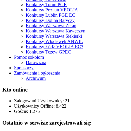
Konkursy Toruń PGE
Konkursy Poznań VEOLIA
Konkursy Lublin PGE EC
Konkursy Dolina Baryczy
Konkursy Warszawa Żerań
Konkursy Warszawa Kawęczyn
Konkursy Warszawa Siekierki
Konkursy Włocławek ANWIL
Konkursy Łódź VEOLIA EC3
Konkursy Tczew GPEC
Pomoc sokołom
Darowizna
Sponsorzy
Zamówienia i ogłoszenia
Archiwum
Kto online
Zalogowani Użytkownicy:
21
Użytkownicy Offline: 8.422
Goście:
1.275
Ostatnio w serwisie zarejestrowali się: