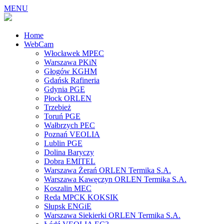
MENU
Home
WebCam
Włocławek MPEC
Warszawa PKiN
Głogów KGHM
Gdańsk Rafineria
Gdynia PGE
Płock ORLEN
Trzebież
Toruń PGE
Wałbrzych PEC
Poznań VEOLIA
Lublin PGE
Dolina Baryczy
Dobra EMITEL
Warszawa Żerań ORLEN Termika S.A.
Warszawa Kawęczyn ORLEN Termika S.A.
Koszalin MEC
Reda MPCK KOKSIK
Słupsk ENGiE
Warszawa Siekierki ORLEN Termika S.A.