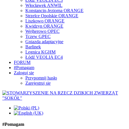
Łódź VEOLIA EC3
Włocławek ANWIL
Konstancin-Jeziorna ORANGE
Strzelce Opolskie ORANGE
Liszkowo ORANGE
Kwidzyn ORANGE
Wejherowo OPEC
Tczew GPEC
Gniazda adaptacyjne
Barlinek
Legnica KGHM
Łódź VEOLIA EC4
FORUM
#Pomagam
Zaloguj się
Przypomnij hasło
Zarejestruj się
#Pomagam