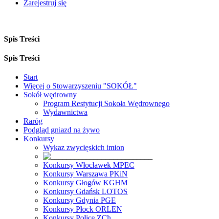
Zarejestruj się
Spis Treści
Spis Treści
Start
Więcej o Stowarzyszeniu "SOKÓŁ"
Sokół wędrowny
Program Restytucji Sokoła Wędrownego
Wydawnictwa
Raróg
Podgląd gniazd na żywo
Konkursy
Wykaz zwycięskich imion
Konkursy Włocławek MPEC
Konkursy Warszawa PKiN
Konkursy Głogów KGHM
Konkursy Gdańsk LOTOS
Konkursy Gdynia PGE
Konkursy Płock ORLEN
Konkursy Police ZCh