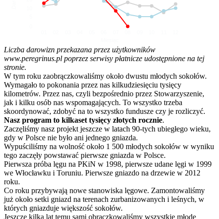
10
5
0
01
02
03
04
05
06
07
08
09
10
11
12
Miesiąc
Liczba darowizn przekazana przez użytkowników
www.peregrinus.pl poprzez serwisy płatnicze udostępnione na tej
stronie.
W tym roku zaobrączkowaliśmy około dwustu młodych sokołów.
Wymagało to pokonania przez nas kilkudziesięciu tysięcy
kilometrów. Przez nas, czyli bezpośrednio przez Stowarzyszenie,
jak i kilku osób nas wspomagających. To wszystko trzeba
skoordynować, zdobyć na to wszystko fundusze czy je rozliczyć.
Nasz program to kilkaset tysięcy złotych rocznie
.
Zaczęliśmy nasz projekt jeszcze w latach 90-tych ubiegłego wieku,
gdy w Polsce nie było ani jednego gniazda.
Wypuściliśmy na wolność około 1 500 młodych sokołów w wyniku
tego zaczęły powstawać pierwsze gniazda w Polsce.
Pierwsza próba lęgu na PKiN w 1998, pierwsze udane lęgi w 1999
we Włocławku i Toruniu. Pierwsze gniazdo na drzewie w 2012
roku.
Co roku przybywają nowe stanowiska lęgowe. Zamontowaliśmy
już około setki gniazd na terenach zurbanizowanych i leśnych, w
których gniazduje większość sokołów.
Jeszcze kilka lat temu sami obrączkowaliśmy wszystkie młode