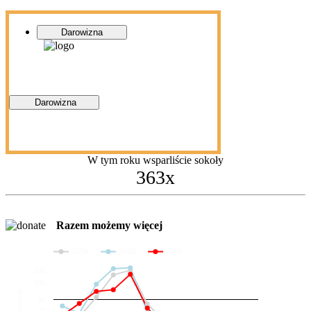
Darowizna
Darowizna
W tym roku wsparliście sokoły
363x
Razem możemy więcej
2024
2025
2026
200
100
Darowizny
36
20