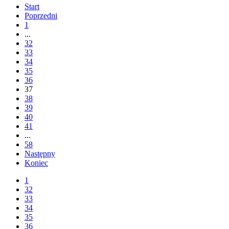
Start
Poprzedni
1
...
32
33
34
35
36
37
38
39
40
41
...
58
Następny
Koniec
1
32
33
34
35
36