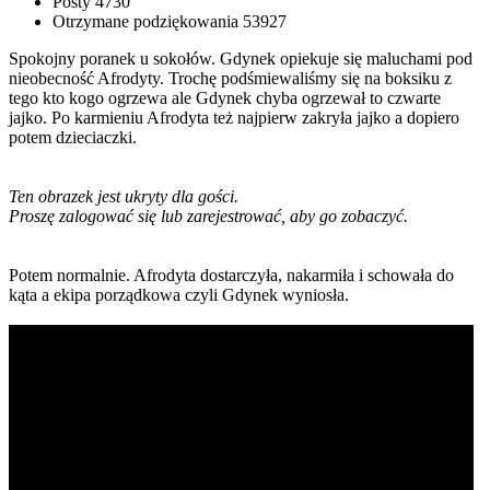
Posty
4730
Otrzymane podziękowania
53927
Spokojny poranek u sokołów. Gdynek opiekuje się maluchami pod
nieobecność Afrodyty. Trochę podśmiewaliśmy się na boksiku z
tego kto kogo ogrzewa ale Gdynek chyba ogrzewał to czwarte
jajko. Po karmieniu Afrodyta też najpierw zakryła jajko a dopiero
potem dzieciaczki.
Ten obrazek jest ukryty dla gości.
Proszę zalogować się lub zarejestrować, aby go zobaczyć.
Potem normalnie. Afrodyta dostarczyła, nakarmiła i schowała do
kąta a ekipa porządkowa czyli Gdynek wyniosła.