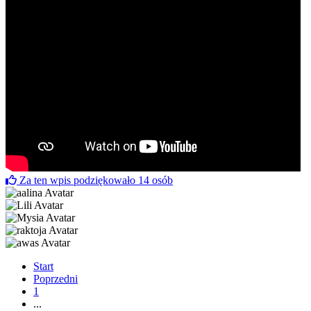
Za ten wpis podziękowało
14
osób
Start
Poprzedni
1
...