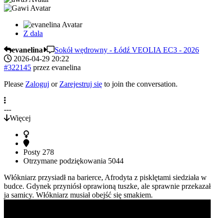
Z dala
evanelina
Sokół wędrowny - Łódź VEOLIA EC3 - 2026
2026-04-29 20:22
#322145
przez
evanelina
Please
Zaloguj
or
Zarejestruj się
to join the conversation.
---
Więcej
Posty
278
Otrzymane podziękowania
5044
Włókniarz przysiadł na barierce, Afrodyta z pisklętami siedziała w
budce. Gdynek przyniósł oprawioną tuszke, ale sprawnie przekazał
ja samicy. Włókniarz musiał obejść się smakiem.