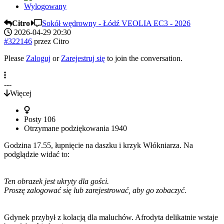
Wylogowany
Citro
Sokół wędrowny - Łódź VEOLIA EC3 - 2026
2026-04-29 20:30
#322146
przez
Citro
Please
Zaloguj
or
Zarejestruj się
to join the conversation.
---
Więcej
Posty
106
Otrzymane podziękowania
1940
Godzina 17.55, łupnięcie na daszku i krzyk Włókniarza. Na
podglądzie widać to:
Ten obrazek jest ukryty dla gości.
Proszę zalogować się lub zarejestrować, aby go zobaczyć.
Gdynek przybył z kolacją dla maluchów. Afrodyta delikatnie wstaje