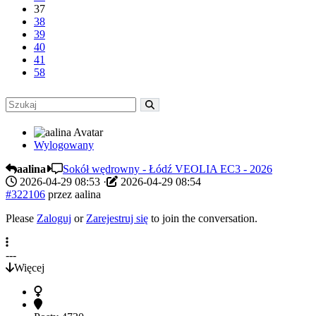
37
38
39
40
41
58
Wylogowany
aalina
Sokół wędrowny - Łódź VEOLIA EC3 - 2026
2026-04-29 08:53
·
2026-04-29 08:54
#322106
przez
aalina
Please
Zaloguj
or
Zarejestruj się
to join the conversation.
---
Więcej