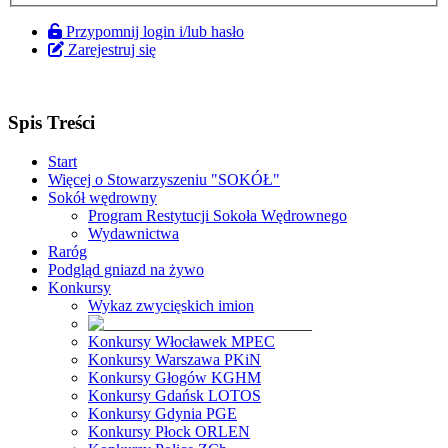
Przypomnij login i/lub hasło
Zarejestruj się
Spis Treści
Start
Więcej o Stowarzyszeniu "SOKÓŁ"
Sokół wędrowny
Program Restytucji Sokoła Wędrownego
Wydawnictwa
Raróg
Podgląd gniazd na żywo
Konkursy
Wykaz zwycięskich imion
Konkursy Włocławek MPEC
Konkursy Warszawa PKiN
Konkursy Głogów KGHM
Konkursy Gdańsk LOTOS
Konkursy Gdynia PGE
Konkursy Płock ORLEN