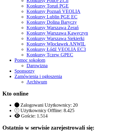
Konkursy Police ZCh
Konkursy Toruń PGE
Konkursy Poznań VEOLIA
Konkursy Lublin PGE EC
Konkursy Dolina Baryczy
Konkursy Warszawa Żerań
Konkursy Warszawa Kawęczyn
Konkursy Warszawa Siekierki
Konkursy Włocławek ANWIL
Konkursy Łódź VEOLIA EC3
Konkursy Tczew GPEC
Pomoc sokołom
Darowizna
Sponsorzy
Zamówienia i ogłoszenia
Archiwum
Kto online
Zalogowani Użytkownicy:
20
Użytkownicy Offline: 8.425
Goście:
1.514
Ostatnio w serwisie zarejestrowali się: