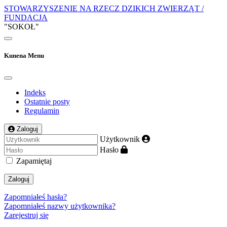
STOWARZYSZENIE NA RZECZ DZIKICH ZWIERZĄT /
FUNDACJA
"SOKOŁ"
Kunena Menu
Indeks
Ostatnie posty
Regulamin
Zaloguj
Użytkownik
Hasło
Zapamiętaj
Zaloguj
Zapomniałeś hasła?
Zapomniałeś nazwy użytkownika?
Zarejestruj się