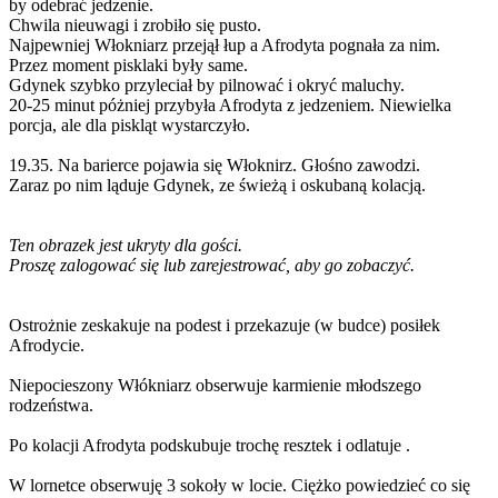
by odebrać jedzenie.
Chwila nieuwagi i zrobiło się pusto.
Najpewniej Włokniarz przejął łup a Afrodyta pognała za nim.
Przez moment pisklaki były same.
Gdynek szybko przyleciał by pilnować i okryć maluchy.
20-25 minut póżniej przybyła Afrodyta z jedzeniem. Niewielka
porcja, ale dla piskląt wystarczyło.
19.35. Na barierce pojawia się Włoknirz. Głośno zawodzi.
Zaraz po nim ląduje Gdynek, ze świeżą i oskubaną kolacją.
Ten obrazek jest ukryty dla gości.
Proszę zalogować się lub zarejestrować, aby go zobaczyć.
Ostrożnie zeskakuje na podest i przekazuje (w budce) posiłek
Afrodycie.
Niepocieszony Włókniarz obserwuje karmienie młodszego
rodzeństwa.
Po kolacji Afrodyta podskubuje trochę resztek i odlatuje .
W lornetce obserwuję 3 sokoły w locie. Ciężko powiedzieć co się