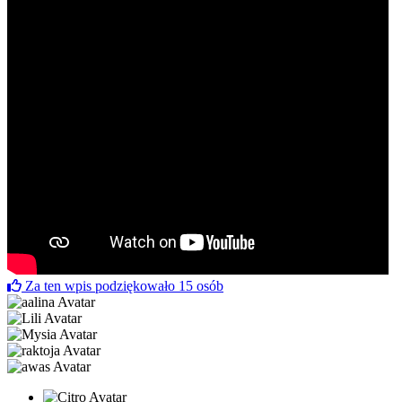
Za ten wpis podziękowało
15
osób