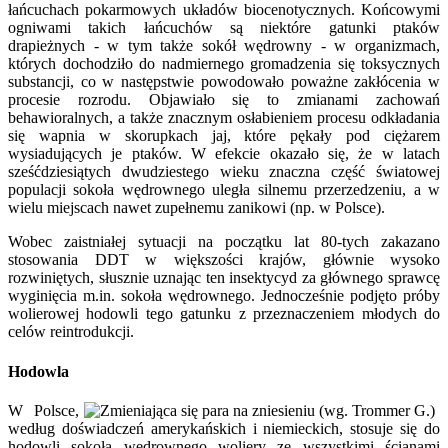
łańcuchach pokarmowych układów biocenotycznych. Końcowymi
ogniwami takich łańcuchów są niektóre gatunki ptaków
drapieżnych - w tym także sokół wędrowny - w organizmach,
których dochodziło do nadmiernego gromadzenia się toksycznych
substancji, co w następstwie powodowało poważne zakłócenia w
procesie rozrodu. Objawiało się to zmianami zachowań
behawioralnych, a także znacznym osłabieniem procesu odkładania
się wapnia w skorupkach jaj, które pękały pod ciężarem
wysiadujących je ptaków. W efekcie okazało się, że w latach
sześćdziesiątych dwudziestego wieku znaczna część światowej
populacji sokoła wędrownego uległa silnemu przerzedzeniu, a w
wielu miejscach nawet zupełnemu zanikowi (np. w Polsce).
Wobec zaistniałej sytuacji na początku lat 80-tych zakazano
stosowania DDT w większości krajów, głównie wysoko
rozwiniętych, słusznie uznając ten insektycyd za głównego sprawcę
wyginięcia m.in. sokoła wędrownego. Jednocześnie podjęto próby
wolierowej hodowli tego gatunku z przeznaczeniem młodych do
celów reintrodukcji.
Hodowla
W Polsce,
według doświadczeń amerykańskich i niemieckich, stosuje się do
hodowli sokoła wędrownego woliery ze wszystkimi ścianami