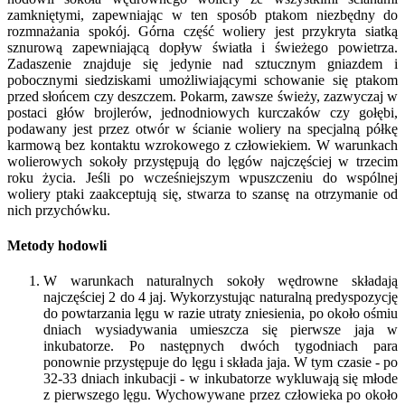
zamkniętymi, zapewniając w ten sposób ptakom niezbędny do
rozmnażania spokój. Górna część woliery jest przykryta siatką
sznurową zapewniającą dopływ światła i świeżego powietrza.
Zadaszenie znajduje się jedynie nad sztucznym gniazdem i
pobocznymi siedziskami umożliwiającymi schowanie się ptakom
przed słońcem czy deszczem. Pokarm, zawsze świeży, zazwyczaj w
postaci głów brojlerów, jednodniowych kurczaków czy gołębi,
podawany jest przez otwór w ścianie woliery na specjalną półkę
karmową bez kontaktu wzrokowego z człowiekiem. W warunkach
wolierowych sokoły przystępują do lęgów najczęściej w trzecim
roku życia. Jeśli po wcześniejszym wpuszczeniu do wspólnej
woliery ptaki zaakceptują się, stwarza to szansę na otrzymanie od
nich przychówku.
Metody hodowli
W warunkach naturalnych sokoły wędrowne składają
najczęściej 2 do 4 jaj. Wykorzystując naturalną predyspozycję
do powtarzania lęgu w razie utraty zniesienia, po około ośmiu
dniach wysiadywania umieszcza się pierwsze jaja w
inkubatorze. Po następnych dwóch tygodniach para
ponownie przystępuje do lęgu i składa jaja. W tym czasie - po
32-33 dniach inkubacji - w inkubatorze wykluwają się młode
z pierwszego lęgu. Wychowywane przez człowieka po około