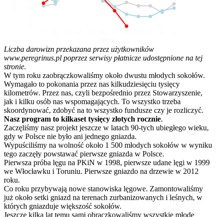
10
5
0
01
02
03
04
05
06
07
08
09
10
11
12
Miesiąc
Liczba darowizn przekazana przez użytkowników
www.peregrinus.pl poprzez serwisy płatnicze udostępnione na tej
stronie.
W tym roku zaobrączkowaliśmy około dwustu młodych sokołów.
Wymagało to pokonania przez nas kilkudziesięciu tysięcy
kilometrów. Przez nas, czyli bezpośrednio przez Stowarzyszenie,
jak i kilku osób nas wspomagających. To wszystko trzeba
skoordynować, zdobyć na to wszystko fundusze czy je rozliczyć.
Nasz program to kilkaset tysięcy złotych rocznie
.
Zaczęliśmy nasz projekt jeszcze w latach 90-tych ubiegłego wieku,
gdy w Polsce nie było ani jednego gniazda.
Wypuściliśmy na wolność około 1 500 młodych sokołów w wyniku
tego zaczęły powstawać pierwsze gniazda w Polsce.
Pierwsza próba lęgu na PKiN w 1998, pierwsze udane lęgi w 1999
we Włocławku i Toruniu. Pierwsze gniazdo na drzewie w 2012
roku.
Co roku przybywają nowe stanowiska lęgowe. Zamontowaliśmy
już około setki gniazd na terenach zurbanizowanych i leśnych, w
których gniazduje większość sokołów.
Jeszcze kilka lat temu sami obrączkowaliśmy wszystkie młode