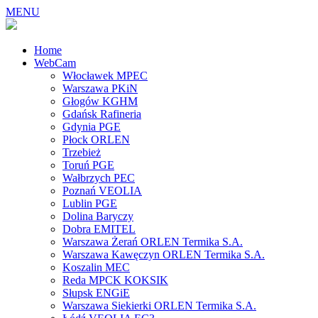
MENU
Home
WebCam
Włocławek MPEC
Warszawa PKiN
Głogów KGHM
Gdańsk Rafineria
Gdynia PGE
Płock ORLEN
Trzebież
Toruń PGE
Wałbrzych PEC
Poznań VEOLIA
Lublin PGE
Dolina Baryczy
Dobra EMITEL
Warszawa Żerań ORLEN Termika S.A.
Warszawa Kawęczyn ORLEN Termika S.A.
Koszalin MEC
Reda MPCK KOKSIK
Słupsk ENGiE
Warszawa Siekierki ORLEN Termika S.A.