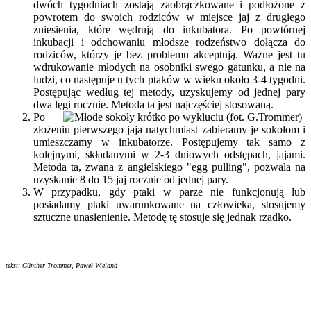
dwóch tygodniach zostają zaobrączkowane i podłożone z
powrotem do swoich rodziców w miejsce jaj z drugiego
zniesienia, które wędrują do inkubatora. Po powtórnej
inkubacji i odchowaniu młodsze rodzeństwo dołącza do
rodziców, którzy je bez problemu akceptują. Ważne jest tu
wdrukowanie młodych na osobniki swego gatunku, a nie na
ludzi, co następuje u tych ptaków w wieku około 3-4 tygodni.
Postępując według tej metody, uzyskujemy od jednej pary
dwa lęgi rocznie. Metoda ta jest najczęściej stosowaną.
Po
złożeniu pierwszego jaja natychmiast zabieramy je sokołom i
umieszczamy w inkubatorze. Postępujemy tak samo z
kolejnymi, składanymi w 2-3 dniowych odstępach, jajami.
Metoda ta, zwana z angielskiego "egg pulling", pozwala na
uzyskanie 8 do 15 jaj rocznie od jednej pary.
W przypadku, gdy ptaki w parze nie funkcjonują lub
posiadamy ptaki uwarunkowane na człowieka, stosujemy
sztuczne unasienienie. Metodę tę stosuje się jednak rzadko.
tekst: Günther Trommer, Paweł Wieland