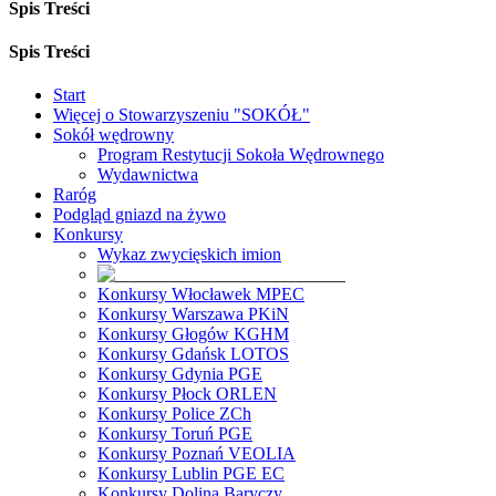
Spis Treści
Spis Treści
Start
Więcej o Stowarzyszeniu "SOKÓŁ"
Sokół wędrowny
Program Restytucji Sokoła Wędrownego
Wydawnictwa
Raróg
Podgląd gniazd na żywo
Konkursy
Wykaz zwycięskich imion
Konkursy Włocławek MPEC
Konkursy Warszawa PKiN
Konkursy Głogów KGHM
Konkursy Gdańsk LOTOS
Konkursy Gdynia PGE
Konkursy Płock ORLEN
Konkursy Police ZCh
Konkursy Toruń PGE
Konkursy Poznań VEOLIA
Konkursy Lublin PGE EC
Konkursy Dolina Baryczy