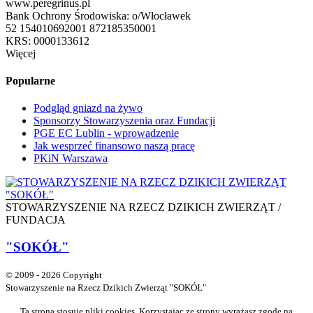
www.peregrinus.pl
Bank Ochrony Środowiska: o/Włocławek
52 154010692001 872185350001
KRS: 0000133612
Więcej
Popularne
Podgląd gniazd na żywo
Sponsorzy Stowarzyszenia oraz Fundacji
PGE EC Lublin - wprowadzenie
Jak wesprzeć finansowo naszą pracę
PKiN Warszawa
STOWARZYSZENIE NA RZECZ DZIKICH ZWIERZĄT /
FUNDACJA
"SOKÓŁ"
© 2009 - 2026 Copyright
Stowarzyszenie na Rzecz Dzikich Zwierząt "SOKÓŁ"
Ta strona stosuje pliki cookies. Korzystając ze strony wyrażasz zgodę na