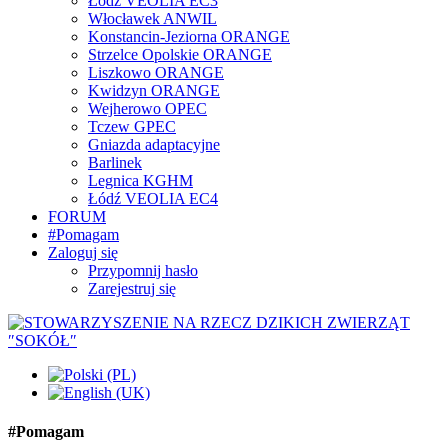
Łódź VEOLIA EC3
Włocławek ANWIL
Konstancin-Jeziorna ORANGE
Strzelce Opolskie ORANGE
Liszkowo ORANGE
Kwidzyn ORANGE
Wejherowo OPEC
Tczew GPEC
Gniazda adaptacyjne
Barlinek
Legnica KGHM
Łódź VEOLIA EC4
FORUM
#Pomagam
Zaloguj się
Przypomnij hasło
Zarejestruj się
#Pomagam