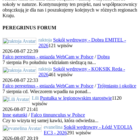
sokoły w naturze. Kontynuujemy ten projekt, nasi współpracownicy
obrączkują je dla nas i poszukujemy kolejnych w różnych regionach
Kraju.
PEREGRINUS FORUM
raktoja
Sokół wędrowny - Dobra EMITEL -
2026
121 wpisów
2026-08-07 22:39
Falco peregrinus - gniazda WebCam w Polsce
/
Dobra
7 sierpnia Po południu widziałam siedzącą na...
raktoja
Sokół wędrowny - KOKSIK Reda -
2026
461 wpisów
2026-08-07 22:33
Falco peregrinus - gniazda WebCam w Polsce
/
Trójmiasto i okolice
7 sierpnia cd. Wieczorem wpadła na ponad...
Lili
Pustułka w legionowskim starostwie
1120
wpisów
2026-08-07 21:41
Inne gatunki
/
Falco tinnunculus w Polsce
Czy to wizyta tej samej kawki, która odwiedza...
evanelina
Sokół wędrowny - Łódź VEOLIA
EC3 - 2026
291 wpisów
2026-08-07 20:19