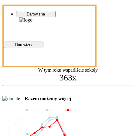
Darowizna
Darowizna
W tym roku wsparliście sokoły
363x
Razem możemy więcej
2024
2025
2026
200
100
Darowizny
36
20