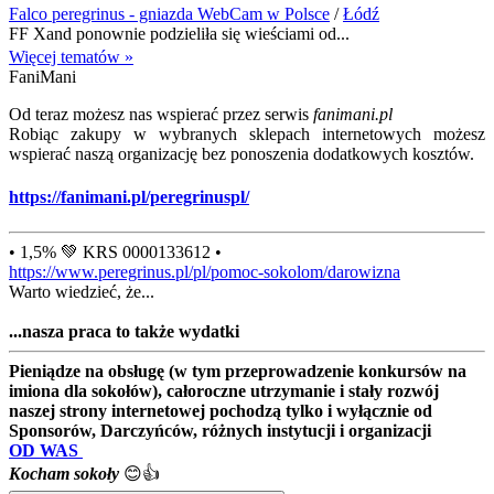
Falco peregrinus - gniazda WebCam w Polsce
/
Łódź
FF Xand ponownie podzieliła się wieściami od...
Więcej tematów »
FaniMani
Od teraz możesz nas wspierać przez serwis
fanimani.pl
Robiąc zakupy w wybranych sklepach internetowych możesz
wspierać naszą organizację bez ponoszenia dodatkowych kosztów.
https://fanimani.pl/peregrinuspl/
• 1,5% 💚 KRS 0000133612 •
https://www.peregrinus.pl/pl/pomoc-sokolom/darowizna
Warto wiedzieć, że...
...nasza praca to także wydatki
Pieniądze na obsługę (w tym przeprowadzenie konkursów na
imiona dla sokołów), całoroczne utrzymanie i stały rozwój
naszej strony internetowej pochodzą tylko i wyłącznie od
Sponsorów, Darczyńców, różnych instytucji i organizacji
OD WAS
Kocham sokoły
😊👍