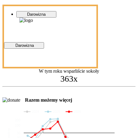
Darowizna
Darowizna
W tym roku wsparliście sokoły
363x
Razem możemy więcej
2024
2025
2026
200
100
Darowizny
36
20