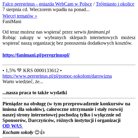
Falco peregrinus - gniazda WebCam w Polsce
/
Trójmiasto i okolice
7 sierpnia cd. Wieczorem wpadła na ponad...
Więcej tematów »
FaniMani
Od teraz możesz nas wspierać przez serwis
fanimani.pl
Robiąc zakupy w wybranych sklepach internetowych możesz
wspierać naszą organizację bez ponoszenia dodatkowych kosztów.
https://fanimani.pl/peregrinuspl/
• 1,5% 💚 KRS 0000133612 •
https://www.peregrinus.pl/pl/pomoc-sokolom/darowizna
Warto wiedzieć, że...
...nasza praca to także wydatki
Pieniądze na obsługę (w tym przeprowadzenie konkursów na
imiona dla sokołów), całoroczne utrzymanie i stały rozwój
naszej strony internetowej pochodzą tylko i wyłącznie od
Sponsorów, Darczyńców, różnych instytucji i organizacji
OD WAS
Kocham sokoły
😊👍