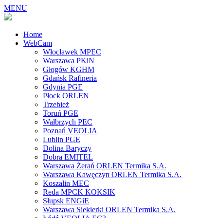
MENU
Home
WebCam
Włocławek MPEC
Warszawa PKiN
Głogów KGHM
Gdańsk Rafineria
Gdynia PGE
Płock ORLEN
Trzebież
Toruń PGE
Wałbrzych PEC
Poznań VEOLIA
Lublin PGE
Dolina Baryczy
Dobra EMITEL
Warszawa Żerań ORLEN Termika S.A.
Warszawa Kawęczyn ORLEN Termika S.A.
Koszalin MEC
Reda MPCK KOKSIK
Słupsk ENGiE
Warszawa Siekierki ORLEN Termika S.A.