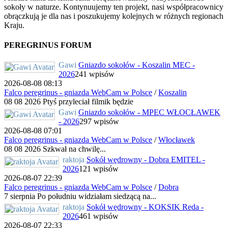
sokoły w naturze. Kontynuujemy ten projekt, nasi współpracownicy
obrączkują je dla nas i poszukujemy kolejnych w różnych regionach
Kraju.
PEREGRINUS FORUM
Gawi
Gniazdo sokołów - Koszalin MEC -
2026
241 wpisów
2026-08-08 08:13
Falco peregrinus - gniazda WebCam w Polsce
/
Koszalin
08 08 2026 Ptyś przyleciał filmik będzie
Gawi
Gniazdo sokołów - MPEC WŁOCŁAWEK
- 2026
297 wpisów
2026-08-08 07:01
Falco peregrinus - gniazda WebCam w Polsce
/
Włocławek
08 08 2026 Szkwał na chwilę...
raktoja
Sokół wędrowny - Dobra EMITEL -
2026
121 wpisów
2026-08-07 22:39
Falco peregrinus - gniazda WebCam w Polsce
/
Dobra
7 sierpnia Po południu widziałam siedzącą na...
raktoja
Sokół wędrowny - KOKSIK Reda -
2026
461 wpisów
2026-08-07 22:33