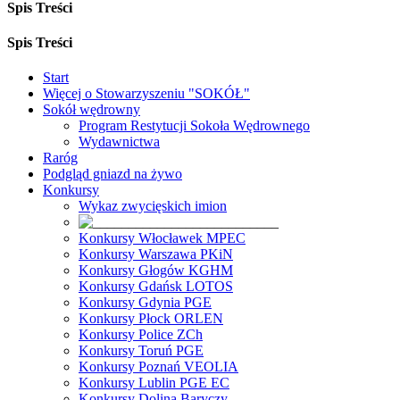
Spis Treści
Spis Treści
Start
Więcej o Stowarzyszeniu "SOKÓŁ"
Sokół wędrowny
Program Restytucji Sokoła Wędrownego
Wydawnictwa
Raróg
Podgląd gniazd na żywo
Konkursy
Wykaz zwycięskich imion
Konkursy Włocławek MPEC
Konkursy Warszawa PKiN
Konkursy Głogów KGHM
Konkursy Gdańsk LOTOS
Konkursy Gdynia PGE
Konkursy Płock ORLEN
Konkursy Police ZCh
Konkursy Toruń PGE
Konkursy Poznań VEOLIA
Konkursy Lublin PGE EC
Konkursy Dolina Baryczy