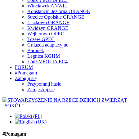
Łódź VEOLIA EC3
Włocławek ANWIL
Konstancin-Jeziorna ORANGE
Strzelce Opolskie ORANGE
Liszkowo ORANGE
Kwidzyn ORANGE
Wejherowo OPEC
Tczew GPEC
Gniazda adaptacyjne
Barlinek
Legnica KGHM
Łódź VEOLIA EC4
FORUM
#Pomagam
Zaloguj się
Przypomnij hasło
Zarejestruj się
#Pomagam