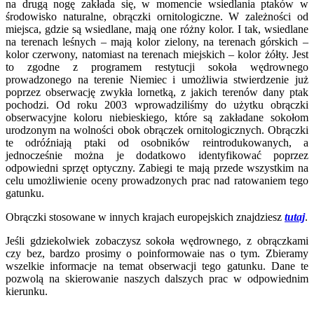
na drugą nogę zakłada się, w momencie wsiedlania ptaków w
środowisko naturalne, obrączki ornitologiczne. W zależności od
miejsca, gdzie są wsiedlane, mają one różny kolor. I tak, wsiedlane
na terenach leśnych – mają kolor zielony, na terenach górskich –
kolor czerwony, natomiast na terenach miejskich – kolor żółty. Jest
to zgodne z programem restytucji sokoła wędrownego
prowadzonego na terenie Niemiec i umożliwia stwierdzenie już
poprzez obserwację zwykła lornetką, z jakich terenów dany ptak
pochodzi. Od roku 2003 wprowadziliśmy do użytku obrączki
obserwacyjne koloru niebieskiego, które są zakładane sokołom
urodzonym na wolności obok obrączek ornitologicznych. Obrączki
te odróźniają ptaki od osobników reintrodukowanych, a
jednocześnie można je dodatkowo identyfikować poprzez
odpowiedni sprzęt optyczny. Zabiegi te mają przede wszystkim na
celu umożliwienie oceny prowadzonych prac nad ratowaniem tego
gatunku.
Obrączki stosowane w innych krajach europejskich znajdziesz
tutaj
.
Jeśli gdziekolwiek zobaczysz sokoła wędrownego, z obrączkami
czy bez, bardzo prosimy o poinformowaie nas o tym. Zbieramy
wszelkie informacje na temat obserwacji tego gatunku. Dane te
pozwolą na skierowanie naszych dalszych prac w odpowiednim
kierunku.