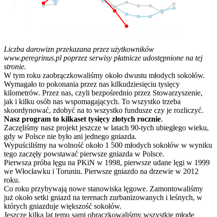
10
5
0
01
02
03
04
05
06
07
08
09
10
11
12
Miesiąc
Liczba darowizn przekazana przez użytkowników
www.peregrinus.pl poprzez serwisy płatnicze udostępnione na tej
stronie.
W tym roku zaobrączkowaliśmy około dwustu młodych sokołów.
Wymagało to pokonania przez nas kilkudziesięciu tysięcy
kilometrów. Przez nas, czyli bezpośrednio przez Stowarzyszenie,
jak i kilku osób nas wspomagających. To wszystko trzeba
skoordynować, zdobyć na to wszystko fundusze czy je rozliczyć.
Nasz program to kilkaset tysięcy złotych rocznie
.
Zaczęliśmy nasz projekt jeszcze w latach 90-tych ubiegłego wieku,
gdy w Polsce nie było ani jednego gniazda.
Wypuściliśmy na wolność około 1 500 młodych sokołów w wyniku
tego zaczęły powstawać pierwsze gniazda w Polsce.
Pierwsza próba lęgu na PKiN w 1998, pierwsze udane lęgi w 1999
we Włocławku i Toruniu. Pierwsze gniazdo na drzewie w 2012
roku.
Co roku przybywają nowe stanowiska lęgowe. Zamontowaliśmy
już około setki gniazd na terenach zurbanizowanych i leśnych, w
których gniazduje większość sokołów.
Jeszcze kilka lat temu sami obrączkowaliśmy wszystkie młode