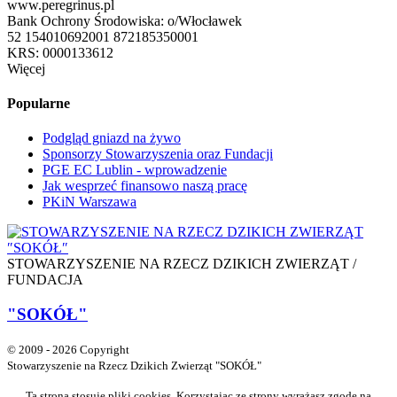
www.peregrinus.pl
Bank Ochrony Środowiska: o/Włocławek
52 154010692001 872185350001
KRS: 0000133612
Więcej
Popularne
Podgląd gniazd na żywo
Sponsorzy Stowarzyszenia oraz Fundacji
PGE EC Lublin - wprowadzenie
Jak wesprzeć finansowo naszą pracę
PKiN Warszawa
STOWARZYSZENIE NA RZECZ DZIKICH ZWIERZĄT /
FUNDACJA
"SOKÓŁ"
© 2009 - 2026 Copyright
Stowarzyszenie na Rzecz Dzikich Zwierząt "SOKÓŁ"
Ta strona stosuje pliki cookies. Korzystając ze strony wyrażasz zgodę na