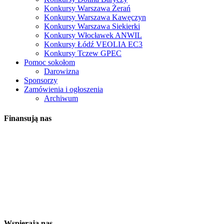
Konkursy Warszawa Żerań
Konkursy Warszawa Kawęczyn
Konkursy Warszawa Siekierki
Konkursy Włocławek ANWIL
Konkursy Łódź VEOLIA EC3
Konkursy Tczew GPEC
Pomoc sokołom
Darowizna
Sponsorzy
Zamówienia i ogłoszenia
Archiwum
Finansują nas
Wspierają nas