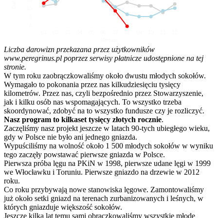
10
5
0
01
02
03
04
05
06
07
08
09
10
11
12
Miesiąc
Liczba darowizn przekazana przez użytkowników
www.peregrinus.pl poprzez serwisy płatnicze udostępnione na tej
stronie.
W tym roku zaobrączkowaliśmy około dwustu młodych sokołów.
Wymagało to pokonania przez nas kilkudziesięciu tysięcy
kilometrów. Przez nas, czyli bezpośrednio przez Stowarzyszenie,
jak i kilku osób nas wspomagających. To wszystko trzeba
skoordynować, zdobyć na to wszystko fundusze czy je rozliczyć.
Nasz program to kilkaset tysięcy złotych rocznie
.
Zaczęliśmy nasz projekt jeszcze w latach 90-tych ubiegłego wieku,
gdy w Polsce nie było ani jednego gniazda.
Wypuściliśmy na wolność około 1 500 młodych sokołów w wyniku
tego zaczęły powstawać pierwsze gniazda w Polsce.
Pierwsza próba lęgu na PKiN w 1998, pierwsze udane lęgi w 1999
we Włocławku i Toruniu. Pierwsze gniazdo na drzewie w 2012
roku.
Co roku przybywają nowe stanowiska lęgowe. Zamontowaliśmy
już około setki gniazd na terenach zurbanizowanych i leśnych, w
których gniazduje większość sokołów.
Jeszcze kilka lat temu sami obrączkowaliśmy wszystkie młode