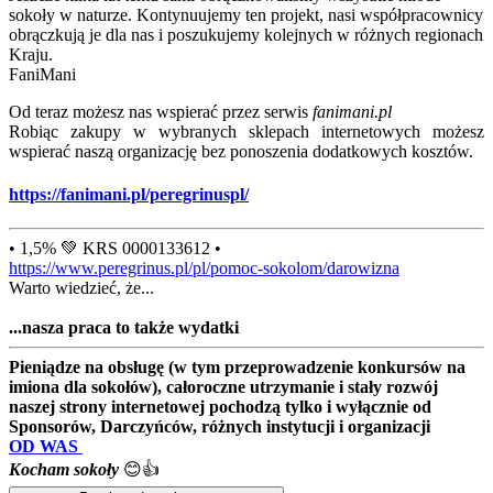
sokoły w naturze. Kontynuujemy ten projekt, nasi współpracownicy
obrączkują je dla nas i poszukujemy kolejnych w różnych regionach
Kraju.
FaniMani
Od teraz możesz nas wspierać przez serwis
fanimani.pl
Robiąc zakupy w wybranych sklepach internetowych możesz
wspierać naszą organizację bez ponoszenia dodatkowych kosztów.
https://fanimani.pl/peregrinuspl/
• 1,5% 💚 KRS 0000133612 •
https://www.peregrinus.pl/pl/pomoc-sokolom/darowizna
Warto wiedzieć, że...
...nasza praca to także wydatki
Pieniądze na obsługę (w tym przeprowadzenie konkursów na
imiona dla sokołów), całoroczne utrzymanie i stały rozwój
naszej strony internetowej pochodzą tylko i wyłącznie od
Sponsorów, Darczyńców, różnych instytucji i organizacji
OD WAS
Kocham sokoły
😊👍