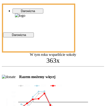
Darowizna
Darowizna
W tym roku wsparliście sokoły
363x
Razem możemy więcej
2024
2025
2026
200
100
Darowizny
36
20