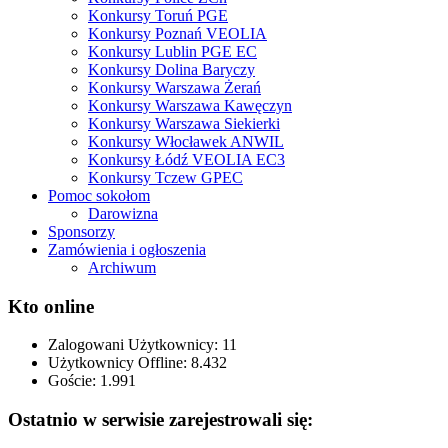
Konkursy Toruń PGE
Konkursy Poznań VEOLIA
Konkursy Lublin PGE EC
Konkursy Dolina Baryczy
Konkursy Warszawa Żerań
Konkursy Warszawa Kawęczyn
Konkursy Warszawa Siekierki
Konkursy Włocławek ANWIL
Konkursy Łódź VEOLIA EC3
Konkursy Tczew GPEC
Pomoc sokołom
Darowizna
Sponsorzy
Zamówienia i ogłoszenia
Archiwum
Kto online
Zalogowani Użytkownicy:
11
Użytkownicy Offline: 8.432
Goście:
1.991
Ostatnio w serwisie zarejestrowali się: