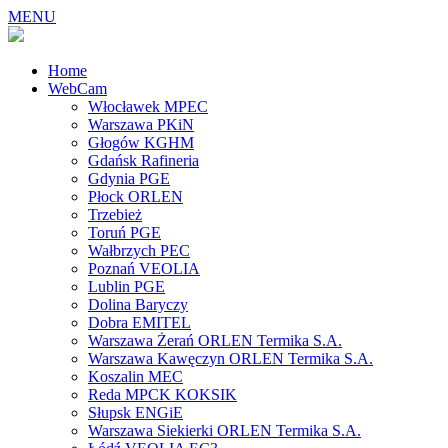
MENU
Home
WebCam
Włocławek MPEC
Warszawa PKiN
Głogów KGHM
Gdańsk Rafineria
Gdynia PGE
Płock ORLEN
Trzebież
Toruń PGE
Wałbrzych PEC
Poznań VEOLIA
Lublin PGE
Dolina Baryczy
Dobra EMITEL
Warszawa Żerań ORLEN Termika S.A.
Warszawa Kawęczyn ORLEN Termika S.A.
Koszalin MEC
Reda MPCK KOKSIK
Słupsk ENGiE
Warszawa Siekierki ORLEN Termika S.A.