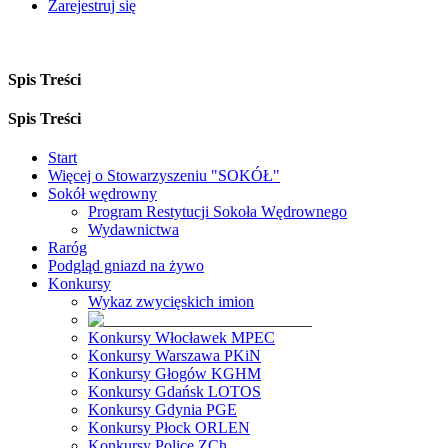
Zarejestruj się
Spis Treści
Spis Treści
Start
Więcej o Stowarzyszeniu "SOKÓŁ"
Sokół wędrowny
Program Restytucji Sokoła Wędrownego
Wydawnictwa
Raróg
Podgląd gniazd na żywo
Konkursy
Wykaz zwycięskich imion
Konkursy Włocławek MPEC
Konkursy Warszawa PKiN
Konkursy Głogów KGHM
Konkursy Gdańsk LOTOS
Konkursy Gdynia PGE
Konkursy Płock ORLEN
Konkursy Police ZCh