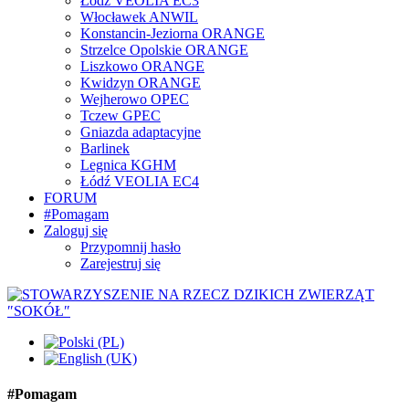
Łódź VEOLIA EC3
Włocławek ANWIL
Konstancin-Jeziorna ORANGE
Strzelce Opolskie ORANGE
Liszkowo ORANGE
Kwidzyn ORANGE
Wejherowo OPEC
Tczew GPEC
Gniazda adaptacyjne
Barlinek
Legnica KGHM
Łódź VEOLIA EC4
FORUM
#Pomagam
Zaloguj się
Przypomnij hasło
Zarejestruj się
#Pomagam