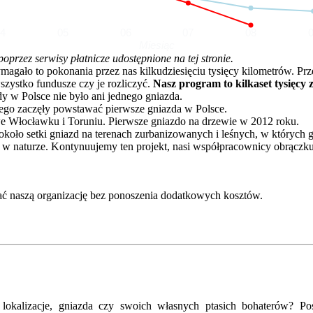
04
05
06
07
08
Miesiąc
rzez serwisy płatnicze udostępnione na tej stronie.
o to pokonania przez nas kilkudziesięciu tysięcy kilometrów. Przez 
zystko fundusze czy je rozliczyć.
Nasz program to kilkaset tysięcy 
dy w Polsce nie było ani jednego gniazda.
go zaczęły powstawać pierwsze gniazda w Polsce.
e Włocławku i Toruniu. Pierwsze gniazdo na drzewie w 2012 roku.
oło setki gniazd na terenach zurbanizowanych i leśnych, w których 
 w naturze. Kontynuujemy ten projekt, nasi współpracownicy obrączku
ć naszą organizację bez ponoszenia dodatkowych kosztów.
kalizacje, gniazda czy swoich własnych ptasich bohaterów? Posz