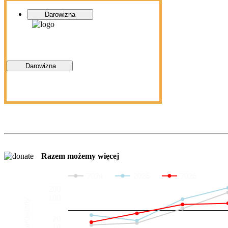
Darowizna
Darowizna
Razem możemy więcej
2024
2025
2026
200
100
Darowizny
20
10