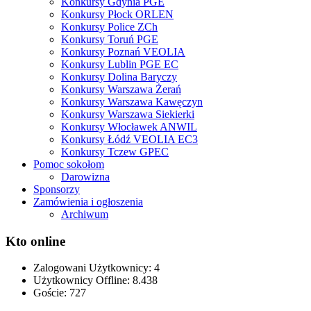
Konkursy Gdynia PGE
Konkursy Płock ORLEN
Konkursy Police ZCh
Konkursy Toruń PGE
Konkursy Poznań VEOLIA
Konkursy Lublin PGE EC
Konkursy Dolina Baryczy
Konkursy Warszawa Żerań
Konkursy Warszawa Kawęczyn
Konkursy Warszawa Siekierki
Konkursy Włocławek ANWIL
Konkursy Łódź VEOLIA EC3
Konkursy Tczew GPEC
Pomoc sokołom
Darowizna
Sponsorzy
Zamówienia i ogłoszenia
Archiwum
Kto online
Zalogowani Użytkownicy:
4
Użytkownicy Offline: 8.438
Goście:
727