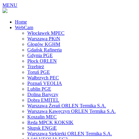
MENU
Home
WebCam
Włocławek MPEC
Warszawa PKiN
Głogów KGHM
Gdańsk Rafineria
Gdynia PGE
Płock ORLEN
Trzebież
Toruń PGE
Wałbrzych PEC
Poznań VEOLIA
Lublin PGE
Dolina Baryczy
Dobra EMITEL
Warszawa Żerań ORLEN Termika S.A.
Warszawa Kawęczyn ORLEN Termika S.A.
Koszalin MEC
Reda MPCK KOKSIK
Słupsk ENGiE
Warszawa Siekierki ORLEN Termika S.A.