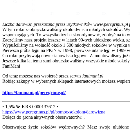
5
0
01
02
03
Liczba darowizn przekazana przez użytkowników www.peregrinus.pl pop
W tym roku zaobrączkowaliśmy około dwustu młodych sokołów. Wymagał
wspomagających. To wszystko trzeba skoordynować, zdobyć na to ws
Zaczęliśmy nasz projekt jeszcze w latach 90-tych ubiegłego wieku, g
Wypuściliśmy na wolność około 1 500 młodych sokołów w wyniku te
Pierwsza próba lęgu na PKiN w 1998, pierwsze udane lęgi w 1999 w
Co roku przybywają nowe stanowiska lęgowe. Zamontowaliśmy już ok
Jeszcze kilka lat temu sami obrączkowaliśmy wszystkie młode sokoły
FaniMani
Od teraz możesz nas wspierać przez serwis
fanimani.pl
Robiąc zakupy w wybranych sklepach internetowych możesz wspiera
https://fanimani.pl/peregrinuspl/
• 1,5% 💚 KRS 0000133612 •
https://www.peregrinus.pl/pl/pomoc-sokolom/darowizna
Dołącz do grona aktywnych obserwatorów...
Obserwujesz życie sokołów wędrownych? Masz swoje ulubione lo