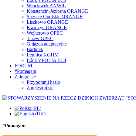
Łódź VEOLIA EC3
Włocławek ANWIL
Konstancin-Jeziorna ORANGE
Strzelce Opolskie ORANGE
Liszkowo ORANGE
Kwidzyn ORANGE
Wejherowo OPEC
Tczew GPEC
Gniazda adaptacyjne
Barlinek
Legnica KGHM
Łódź VEOLIA EC4
FORUM
#Pomagam
Zaloguj się
Przypomnij hasło
Zarejestruj się
#Pomagam