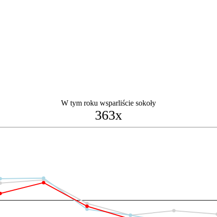
W tym roku wsparliście sokoły
363x