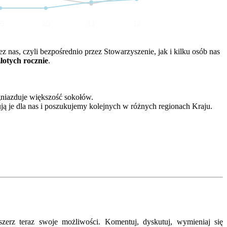
09
10
11
12
nas, czyli bezpośrednio przez Stowarzyszenie, jak i kilku osób nas
złotych rocznie
.
gniazduje większość sokołów.
ją je dla nas i poszukujemy kolejnych w różnych regionach Kraju.
erz teraz swoje możliwości. Komentuj, dyskutuj, wymieniaj się