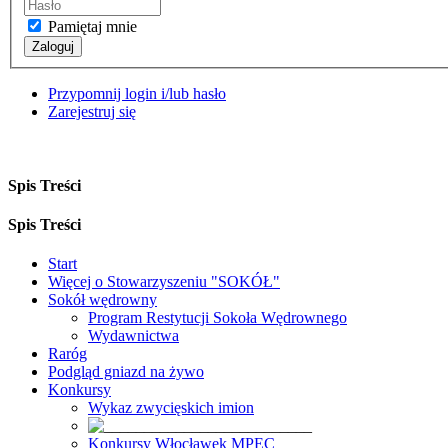
Pamiętaj mnie
Zaloguj
Przypomnij login i/lub hasło
Zarejestruj się
Spis Treści
Spis Treści
Start
Więcej o Stowarzyszeniu "SOKÓŁ"
Sokół wędrowny
Program Restytucji Sokoła Wędrownego
Wydawnictwa
Raróg
Podgląd gniazd na żywo
Konkursy
Wykaz zwycięskich imion
Konkursy Włocławek MPEC