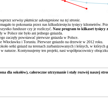
04
05
06
07
08
Miesiąc
rzez serwisy płatnicze udostępnione na tej stronie.
o to pokonania przez nas kilkudziesięciu tysięcy kilometrów. Przez 
zystko fundusze czy je rozliczyć.
Nasz program to kilkaset tysięcy 
dy w Polsce nie było ani jednego gniazda.
go zaczęły powstawać pierwsze gniazda w Polsce.
e Włocławku i Toruniu. Pierwsze gniazdo na drzewie w 2012 roku.
oło setki gniazd na terenach zurbanizowanych i leśnych, w których 
 w naturze. Kontynuujemy ten projekt, nasi współpracownicy obrączku
a dla sokołów), całoroczne utrzymanie i stały rozwój naszej stro