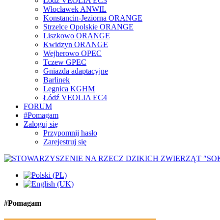
Łódź VEOLIA EC3
Włocławek ANWIL
Konstancin-Jeziorna ORANGE
Strzelce Opolskie ORANGE
Liszkowo ORANGE
Kwidzyn ORANGE
Wejherowo OPEC
Tczew GPEC
Gniazda adaptacyjne
Barlinek
Legnica KGHM
Łódź VEOLIA EC4
FORUM
#Pomagam
Zaloguj się
Przypomnij hasło
Zarejestruj się
#Pomagam