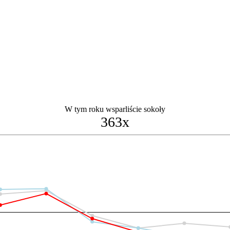
W tym roku wsparliście sokoły
363x