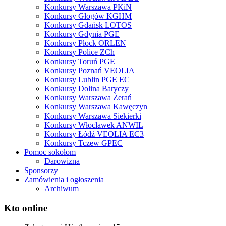
Konkursy Warszawa PKiN
Konkursy Głogów KGHM
Konkursy Gdańsk LOTOS
Konkursy Gdynia PGE
Konkursy Płock ORLEN
Konkursy Police ZCh
Konkursy Toruń PGE
Konkursy Poznań VEOLIA
Konkursy Lublin PGE EC
Konkursy Dolina Baryczy
Konkursy Warszawa Żerań
Konkursy Warszawa Kawęczyn
Konkursy Warszawa Siekierki
Konkursy Włocławek ANWIL
Konkursy Łódź VEOLIA EC3
Konkursy Tczew GPEC
Pomoc sokołom
Darowizna
Sponsorzy
Zamówienia i ogłoszenia
Archiwum
Kto online