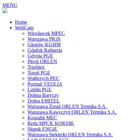
MENU
Home
WebCam
Włocławek MPEC
Warszawa PKiN
Głogów KGHM
Gdańsk Rafineria
Gdynia PGE
Płock ORLEN
Trzebież
Toruń PGE
Wałbrzych PEC
Poznań VEOLIA
Lublin PGE
Dolina Baryczy
Dobra EMITEL
Warszawa Żerań ORLEN Termika S.A.
Warszawa Kawęczyn ORLEN Termika S.A.
Koszalin MEC
Reda MPCK KOKSIK
Słupsk ENGiE
Warszawa Siekierki ORLEN Termika S.A.