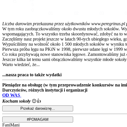
5
0
01
02
03
Liczba darowizn przekazana przez użytkowników www.peregrinus.pl pop
W tym roku zaobrączkowaliśmy około dwustu młodych sokołów. Wymagał
wspomagających. To wszystko trzeba skoordynować, zdobyć na to ws
Zaczęliśmy nasz projekt jeszcze w latach 90-tych ubiegłego wieku, g
Wypuściliśmy na wolność około 1 500 młodych sokołów w wyniku te
Pierwsza próba lęgu na PKiN w 1998, pierwsze udane lęgi w 1999 w
Co roku przybywają nowe stanowiska lęgowe. Zamontowaliśmy już ok
Jeszcze kilka lat temu sami obrączkowaliśmy wszystkie młode sokoły
Warto wiedzieć, że...
...nasza praca to także wydatki
Pieniądze na obsługę (w tym przeprowadzenie konkursów na imion
Darczyńców, różnych instytucji i organizacji
OD WAS
Kocham sokoły
😊👍
FaniMani