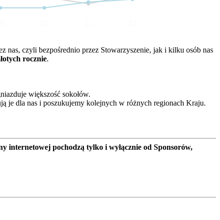
09
10
11
12
nas, czyli bezpośrednio przez Stowarzyszenie, jak i kilku osób nas
złotych rocznie
.
gniazduje większość sokołów.
ją je dla nas i poszukujemy kolejnych w różnych regionach Kraju.
ny internetowej pochodzą tylko i wyłącznie od Sponsorów,