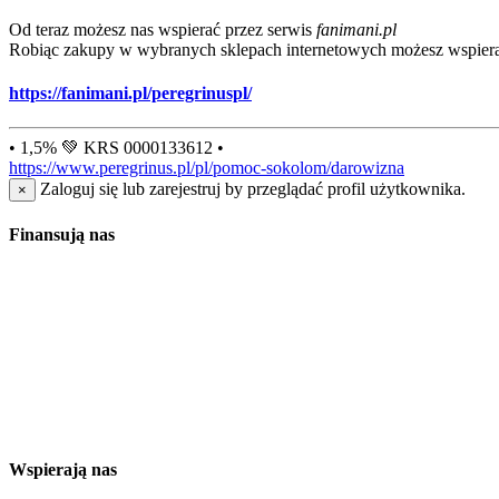
Od teraz możesz nas wspierać przez serwis
fanimani.pl
Robiąc zakupy w wybranych sklepach internetowych możesz wspiera
https://fanimani.pl/peregrinuspl/
• 1,5% 💚 KRS 0000133612 •
https://www.peregrinus.pl/pl/pomoc-sokolom/darowizna
Zaloguj się lub zarejestruj by przeglądać profil użytkownika.
×
Finansują nas
Wspierają nas