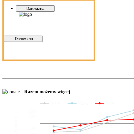
Darowizna
Darowizna
Razem możemy więcej
2024
2025
2026
200
100
Darowizny
20
10