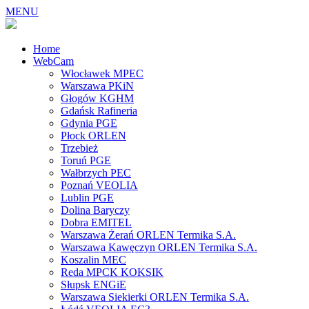
MENU
Home
WebCam
Włocławek MPEC
Warszawa PKiN
Głogów KGHM
Gdańsk Rafineria
Gdynia PGE
Płock ORLEN
Trzebież
Toruń PGE
Wałbrzych PEC
Poznań VEOLIA
Lublin PGE
Dolina Baryczy
Dobra EMITEL
Warszawa Żerań ORLEN Termika S.A.
Warszawa Kawęczyn ORLEN Termika S.A.
Koszalin MEC
Reda MPCK KOKSIK
Słupsk ENGiE
Warszawa Siekierki ORLEN Termika S.A.