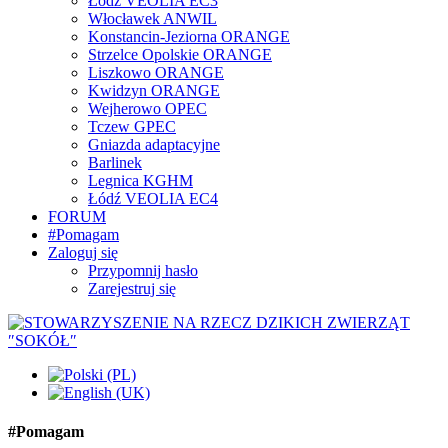
Łódź VEOLIA EC3
Włocławek ANWIL
Konstancin-Jeziorna ORANGE
Strzelce Opolskie ORANGE
Liszkowo ORANGE
Kwidzyn ORANGE
Wejherowo OPEC
Tczew GPEC
Gniazda adaptacyjne
Barlinek
Legnica KGHM
Łódź VEOLIA EC4
FORUM
#Pomagam
Zaloguj się
Przypomnij hasło
Zarejestruj się
#Pomagam