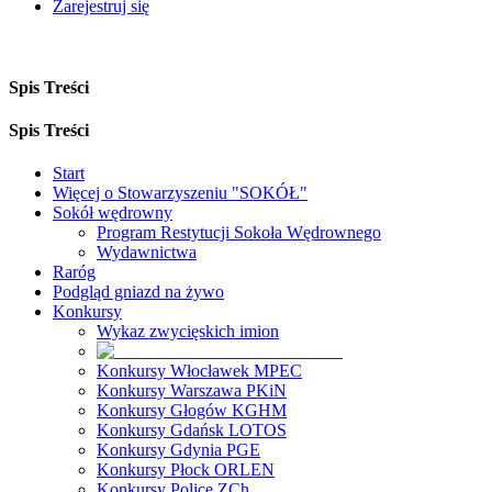
Zarejestruj się
Spis Treści
Spis Treści
Start
Więcej o Stowarzyszeniu "SOKÓŁ"
Sokół wędrowny
Program Restytucji Sokoła Wędrownego
Wydawnictwa
Raróg
Podgląd gniazd na żywo
Konkursy
Wykaz zwycięskich imion
Konkursy Włocławek MPEC
Konkursy Warszawa PKiN
Konkursy Głogów KGHM
Konkursy Gdańsk LOTOS
Konkursy Gdynia PGE
Konkursy Płock ORLEN
Konkursy Police ZCh