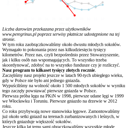
10
5
0
01
02
03
04
05
06
07
08
09
10
11
12
Miesiąc
Liczba darowizn przekazana przez użytkowników
www.peregrinus.pl poprzez serwisy płatnicze udostępnione na tej
stronie.
W tym roku zaobrączkowaliśmy około dwustu młodych sokołów.
Wymagało to pokonania przez nas kilkudziesięciu tysięcy
kilometrów. Przez nas, czyli bezpośrednio przez Stowarzyszenie,
jak i kilku osób nas wspomagających. To wszystko trzeba
skoordynować, zdobyć na to wszystko fundusze czy je rozliczyć.
Nasz program to kilkaset tysięcy złotych rocznie
.
Zaczęliśmy nasz projekt jeszcze w latach 90-tych ubiegłego wieku,
gdy w Polsce nie było ani jednego gniazda.
Wypuściliśmy na wolność około 1 500 młodych sokołów w wyniku
tego zaczęły powstawać pierwsze gniazda w Polsce.
Pierwsza próba lęgu na PKiN w 1998, pierwsze udane lęgi w 1999
we Włocławku i Toruniu. Pierwsze gniazdo na drzewie w 2012
roku.
Co roku przybywają nowe stanowiska lęgowe. Zamontowaliśmy
już około setki gniazd na terenach zurbanizowanych i leśnych, w
których gniazduje większość sokołów.
Jeszcze kilka lat temu sami obrączkowaliśmy wszystkie młode