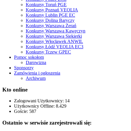
Konkursy Toruń PGE
Konkursy Poznań VEOLIA
Konkursy Lublin PGE EC
Konkursy Dolina Baryczy
Konkursy Warszawa Żerań
Konkursy Warszawa Kawęczyn
Konkursy Warszawa Siekierki
Konkursy Włocławek ANWIL
Konkursy Łódź VEOLIA EC3
Konkursy Tczew GPEC
Pomoc sokołom
Darowizna
Sponsorzy
Zamówienia i ogłoszenia
Archiwum
Kto online
Zalogowani Użytkownicy:
14
Użytkownicy Offline: 8.429
Goście:
587
Ostatnio w serwisie zarejestrowali się: