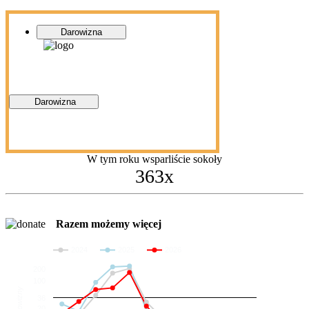
Darowizna
Darowizna
W tym roku wsparliście sokoły
363x
Razem możemy więcej
2024
2025
2026
200
100
Darowizny
36
20