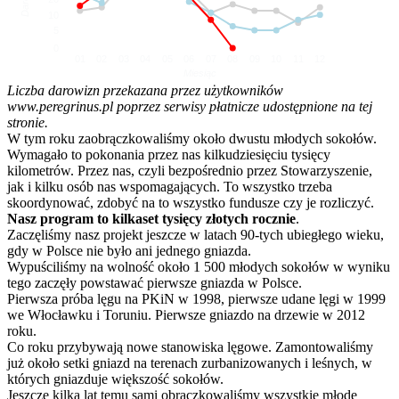
10
5
0
01
02
03
04
05
06
07
08
09
10
11
12
Miesiąc
Liczba darowizn przekazana przez użytkowników
www.peregrinus.pl poprzez serwisy płatnicze udostępnione na tej
stronie.
W tym roku zaobrączkowaliśmy około dwustu młodych sokołów.
Wymagało to pokonania przez nas kilkudziesięciu tysięcy
kilometrów. Przez nas, czyli bezpośrednio przez Stowarzyszenie,
jak i kilku osób nas wspomagających. To wszystko trzeba
skoordynować, zdobyć na to wszystko fundusze czy je rozliczyć.
Nasz program to kilkaset tysięcy złotych rocznie
.
Zaczęliśmy nasz projekt jeszcze w latach 90-tych ubiegłego wieku,
gdy w Polsce nie było ani jednego gniazda.
Wypuściliśmy na wolność około 1 500 młodych sokołów w wyniku
tego zaczęły powstawać pierwsze gniazda w Polsce.
Pierwsza próba lęgu na PKiN w 1998, pierwsze udane lęgi w 1999
we Włocławku i Toruniu. Pierwsze gniazdo na drzewie w 2012
roku.
Co roku przybywają nowe stanowiska lęgowe. Zamontowaliśmy
już około setki gniazd na terenach zurbanizowanych i leśnych, w
których gniazduje większość sokołów.
Jeszcze kilka lat temu sami obrączkowaliśmy wszystkie młode