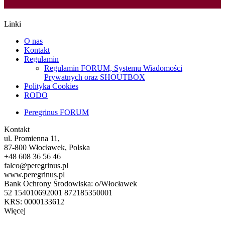
Linki
O nas
Kontakt
Regulamin
Regulamin FORUM, Systemu Wiadomości
Prywatnych oraz SHOUTBOX
Polityka Cookies
RODO
Peregrinus FORUM
Kontakt
ul. Promienna 11,
87-800 Włocławek, Polska
+48 608 36 56 46
falco@peregrinus.pl
www.peregrinus.pl
Bank Ochrony Środowiska: o/Włocławek
52 154010692001 872185350001
KRS: 0000133612
Więcej