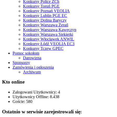
Konkursy Police ZCh
Konkursy Toruń PGE
Konkursy Poznań VEOLIA
Konkursy Lublin PGE EC
Konkursy Dolina Baryczy
Konkursy Warszawa Żerań
Konkursy Warszawa Kawęczyn
Konkursy Warszawa Siekierki
Konkursy Włocławek ANWIL
Konkursy Łódź VEOLIA EC3
Konkursy Tczew GPEC
Pomoc sokołom
Darowizna
Sponsorzy
Zamówienia i ogłoszenia
Archiwum
Kto online
Zalogowani Użytkownicy:
4
Użytkownicy Offline: 8.438
Goście:
580
Ostatnio w serwisie zarejestrowali się: