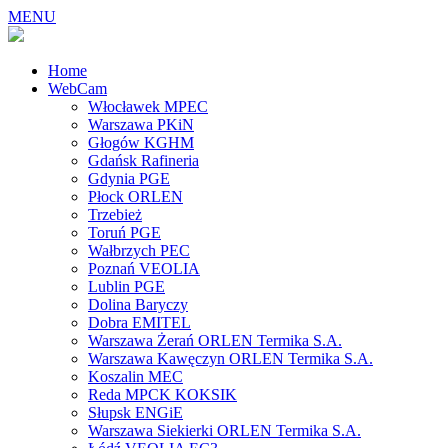
MENU
Home
WebCam
Włocławek MPEC
Warszawa PKiN
Głogów KGHM
Gdańsk Rafineria
Gdynia PGE
Płock ORLEN
Trzebież
Toruń PGE
Wałbrzych PEC
Poznań VEOLIA
Lublin PGE
Dolina Baryczy
Dobra EMITEL
Warszawa Żerań ORLEN Termika S.A.
Warszawa Kawęczyn ORLEN Termika S.A.
Koszalin MEC
Reda MPCK KOKSIK
Słupsk ENGiE
Warszawa Siekierki ORLEN Termika S.A.