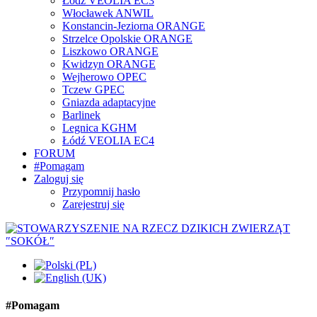
Łódź VEOLIA EC3
Włocławek ANWIL
Konstancin-Jeziorna ORANGE
Strzelce Opolskie ORANGE
Liszkowo ORANGE
Kwidzyn ORANGE
Wejherowo OPEC
Tczew GPEC
Gniazda adaptacyjne
Barlinek
Legnica KGHM
Łódź VEOLIA EC4
FORUM
#Pomagam
Zaloguj się
Przypomnij hasło
Zarejestruj się
#Pomagam