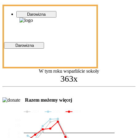
Darowizna
Darowizna
W tym roku wsparliście sokoły
363x
Razem możemy więcej
2024
2025
2026
200
100
Darowizny
36
20