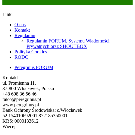
Linki
O nas
Kontakt
Regulamin
Regulamin FORUM, Systemu Wiadomości
Prywatnych oraz SHOUTBOX
Polityka Cookies
RODO
Peregrinus FORUM
Kontakt
ul. Promienna 11,
87-800 Włocławek, Polska
+48 608 36 56 46
falco@peregrinus.pl
www.peregrinus.pl
Bank Ochrony Środowiska: o/Włocławek
52 154010692001 872185350001
KRS: 0000133612
Więcej