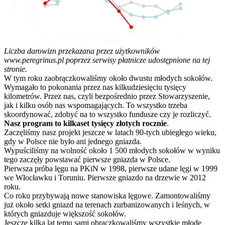
10
5
0
01
02
03
04
05
06
07
08
09
10
11
12
Miesiąc
Liczba darowizn przekazana przez użytkowników
www.peregrinus.pl poprzez serwisy płatnicze udostępnione na tej
stronie.
W tym roku zaobrączkowaliśmy około dwustu młodych sokołów.
Wymagało to pokonania przez nas kilkudziesięciu tysięcy
kilometrów. Przez nas, czyli bezpośrednio przez Stowarzyszenie,
jak i kilku osób nas wspomagających. To wszystko trzeba
skoordynować, zdobyć na to wszystko fundusze czy je rozliczyć.
Nasz program to kilkaset tysięcy złotych rocznie
.
Zaczęliśmy nasz projekt jeszcze w latach 90-tych ubiegłego wieku,
gdy w Polsce nie było ani jednego gniazda.
Wypuściliśmy na wolność około 1 500 młodych sokołów w wyniku
tego zaczęły powstawać pierwsze gniazda w Polsce.
Pierwsza próba lęgu na PKiN w 1998, pierwsze udane lęgi w 1999
we Włocławku i Toruniu. Pierwsze gniazdo na drzewie w 2012
roku.
Co roku przybywają nowe stanowiska lęgowe. Zamontowaliśmy
już około setki gniazd na terenach zurbanizowanych i leśnych, w
których gniazduje większość sokołów.
Jeszcze kilka lat temu sami obrączkowaliśmy wszystkie młode