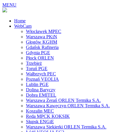
MENU
Home
WebCam
Włocławek MPEC
Warszawa PKiN
Głogów KGHM
Gdańsk Rafineria
Gdynia PGE
Płock ORLEN
Trzebież
Toruń PGE
Wałbrzych PEC
Poznań VEOLIA
Lublin PGE
Dolina Baryczy
Dobra EMITEL
Warszawa Żerań ORLEN Termika S.A.
Warszawa Kawęczyn ORLEN Termika S.A.
Koszalin MEC
Reda MPCK KOKSIK
Słupsk ENGiE
Warszawa Siekierki ORLEN Termika S.A.