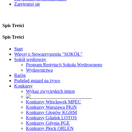
Zarejestruj się
Spis Treści
Spis Treści
Start
Więcej o Stowarzyszeniu "SOKÓŁ"
Sokół wędrowny
Program Restytucji Sokoła Wędrownego
Wydawnictwa
Raróg
Podgląd gniazd na żywo
Konkursy
Wykaz zwycięskich imion
Konkursy Włocławek MPEC
Konkursy Warszawa PKiN
Konkursy Głogów KGHM
Konkursy Gdańsk LOTOS
Konkursy Gdynia PGE
Konkursy Płock ORLEN