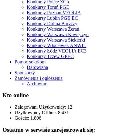
Konkursy Police ZCh
Konkursy Toruń PGE
Konkursy Poznań VEOLIA
Konkursy Lublin PGE EC
Konkursy Dolina Baryczy
Konkursy Warszawa Żerań
Konkursy Warszawa Kawęczyn
Konkursy Warszawa Siekierki
Konkursy Włocławek ANWIL
Konkursy Łódź VEOLIA EC3
Konkursy Tczew GPEC
Pomoc sokołom
Darowizna
Sponsorzy
Zamówienia i ogłoszenia
Archiwum
Kto online
Zalogowani Użytkownicy:
12
Użytkownicy Offline: 8.431
Goście:
1.806
Ostatnio w serwisie zarejestrowali się: