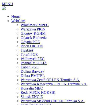
MENU
Home
WebCam
Włocławek MPEC
Warszawa PKiN
Głogów KGHM
Gdańsk Rafineria
Gdynia PGE
Płock ORLEN
Trzebież
Toruń PGE
Wałbrzych PEC
Poznań VEOLIA
Lublin PGE
Dolina Baryczy
Dobra EMITEL
Warszawa Żerań ORLEN Termika S.A.
Warszawa Kawęczyn ORLEN Termika S.A.
Koszalin MEC
Reda MPCK KOKSIK
Słupsk ENGiE
Warszawa Siekierki ORLEN Termika S.A.