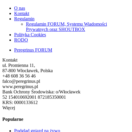
O nas
Kontakt
Regulamin
Regulamin FORUM, Systemu Wiadomości
Prywatnych oraz SHOUTBOX
Polityka Cookies
RODO
Peregrinus FORUM
Kontakt
ul. Promienna 11,
87-800 Włocławek, Polska
+48 608 36 56 46
falco@peregrinus.pl
www.peregrinus.pl
Bank Ochrony Środowiska: o/Włocławek
52 154010692001 872185350001
KRS: 0000133612
Więcej
Popularne
Podgląd gniazd na żywo