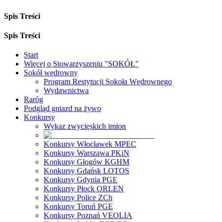
Spis Treści
Spis Treści
Start
Więcej o Stowarzyszeniu "SOKÓŁ"
Sokół wędrowny
Program Restytucji Sokoła Wędrownego
Wydawnictwa
Raróg
Podgląd gniazd na żywo
Konkursy
Wykaz zwycięskich imion
Konkursy Włocławek MPEC
Konkursy Warszawa PKiN
Konkursy Głogów KGHM
Konkursy Gdańsk LOTOS
Konkursy Gdynia PGE
Konkursy Płock ORLEN
Konkursy Police ZCh
Konkursy Toruń PGE
Konkursy Poznań VEOLIA