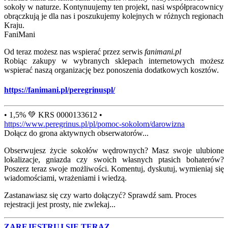
sokoły w naturze. Kontynuujemy ten projekt, nasi współpracownicy
obrączkują je dla nas i poszukujemy kolejnych w różnych regionach
Kraju.
FaniMani
Od teraz możesz nas wspierać przez serwis
fanimani.pl
Robiąc zakupy w wybranych sklepach internetowych możesz
wspierać naszą organizację bez ponoszenia dodatkowych kosztów.
https://fanimani.pl/peregrinuspl/
• 1,5% 💚 KRS 0000133612 •
https://www.peregrinus.pl/pl/pomoc-sokolom/darowizna
Dołącz do grona aktywnych obserwatorów...
Obserwujesz życie sokołów wędrownych? Masz swoje ulubione
lokalizacje, gniazda czy swoich własnych ptasich bohaterów?
Poszerz teraz swoje możliwości. Komentuj, dyskutuj, wymieniaj się
wiadomościami, wrażeniami i wiedzą.
Zastanawiasz się czy warto dołączyć? Sprawdź sam. Proces
rejestracji jest prosty, nie zwlekaj...
ZAREJESTRUJ SIĘ TERAZ