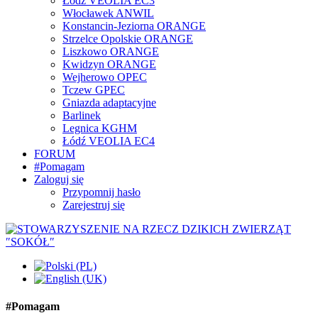
Łódź VEOLIA EC3
Włocławek ANWIL
Konstancin-Jeziorna ORANGE
Strzelce Opolskie ORANGE
Liszkowo ORANGE
Kwidzyn ORANGE
Wejherowo OPEC
Tczew GPEC
Gniazda adaptacyjne
Barlinek
Legnica KGHM
Łódź VEOLIA EC4
FORUM
#Pomagam
Zaloguj się
Przypomnij hasło
Zarejestruj się
#Pomagam