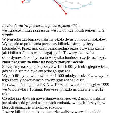
10
5
0
01
02
03
04
05
06
07
08
09
10
11
12
Miesiąc
Liczba darowizn przekazana przez użytkowników
www.peregrinus.pl poprzez serwisy płatnicze udostępnione na tej
stronie.
W tym roku zaobrączkowaliśmy około dwustu młodych sokołów.
Wymagało to pokonania przez nas kilkudziesięciu tysięcy
kilometrów. Przez nas, czyli bezpośrednio przez Stowarzyszenie,
jak i kilku osób nas wspomagających. To wszystko trzeba
skoordynować, zdobyć na to wszystko fundusze czy je rozliczyć.
Nasz program to kilkaset tysięcy złotych rocznie
.
Zaczęliśmy nasz projekt jeszcze w latach 90-tych ubiegłego wieku,
gdy w Polsce nie było ani jednego gniazda.
Wypuściliśmy na wolność około 1 500 młodych sokołów w wyniku
tego zaczęły powstawać pierwsze gniazda w Polsce.
Pierwsza próba lęgu na PKiN w 1998, pierwsze udane lęgi w 1999
we Włocławku i Toruniu. Pierwsze gniazdo na drzewie w 2012
roku.
Co roku przybywają nowe stanowiska lęgowe. Zamontowaliśmy
już około setki gniazd na terenach zurbanizowanych i leśnych, w
których gniazduje większość sokołów.
Jeszcze kilka lat temu sami obrączkowaliśmy wszystkie młode