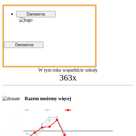
Darowizna
Darowizna
W tym roku wsparliście sokoły
363x
Razem możemy więcej
2024
2025
2026
200
100
Darowizny
36
20