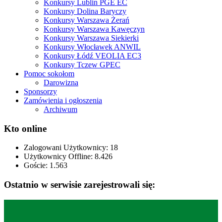
Konkursy Lublin PGE EC
Konkursy Dolina Baryczy
Konkursy Warszawa Żerań
Konkursy Warszawa Kawęczyn
Konkursy Warszawa Siekierki
Konkursy Włocławek ANWIL
Konkursy Łódź VEOLIA EC3
Konkursy Tczew GPEC
Pomoc sokołom
Darowizna
Sponsorzy
Zamówienia i ogłoszenia
Archiwum
Kto online
Zalogowani Użytkownicy:
18
Użytkownicy Offline: 8.426
Goście:
1.563
Ostatnio w serwisie zarejestrowali się: