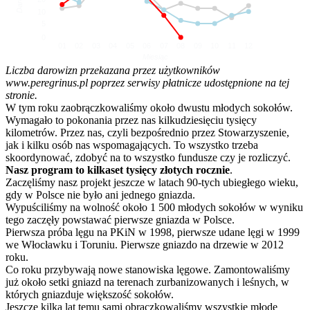
10
5
0
01
02
03
04
05
06
07
08
09
10
11
12
Miesiąc
Liczba darowizn przekazana przez użytkowników
www.peregrinus.pl poprzez serwisy płatnicze udostępnione na tej
stronie.
W tym roku zaobrączkowaliśmy około dwustu młodych sokołów.
Wymagało to pokonania przez nas kilkudziesięciu tysięcy
kilometrów. Przez nas, czyli bezpośrednio przez Stowarzyszenie,
jak i kilku osób nas wspomagających. To wszystko trzeba
skoordynować, zdobyć na to wszystko fundusze czy je rozliczyć.
Nasz program to kilkaset tysięcy złotych rocznie
.
Zaczęliśmy nasz projekt jeszcze w latach 90-tych ubiegłego wieku,
gdy w Polsce nie było ani jednego gniazda.
Wypuściliśmy na wolność około 1 500 młodych sokołów w wyniku
tego zaczęły powstawać pierwsze gniazda w Polsce.
Pierwsza próba lęgu na PKiN w 1998, pierwsze udane lęgi w 1999
we Włocławku i Toruniu. Pierwsze gniazdo na drzewie w 2012
roku.
Co roku przybywają nowe stanowiska lęgowe. Zamontowaliśmy
już około setki gniazd na terenach zurbanizowanych i leśnych, w
których gniazduje większość sokołów.
Jeszcze kilka lat temu sami obrączkowaliśmy wszystkie młode