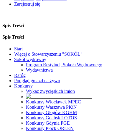
Zarejestruj się
Spis Treści
Spis Treści
Start
Więcej o Stowarzyszeniu "SOKÓŁ"
Sokół wędrowny
Program Restytucji Sokoła Wędrownego
Wydawnictwa
Raróg
Podgląd gniazd na żywo
Konkursy
Wykaz zwycięskich imion
Konkursy Włocławek MPEC
Konkursy Warszawa PKiN
Konkursy Głogów KGHM
Konkursy Gdańsk LOTOS
Konkursy Gdynia PGE
Konkursy Płock ORLEN