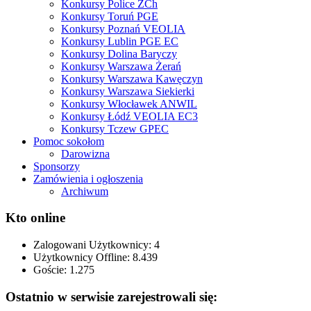
Konkursy Police ZCh
Konkursy Toruń PGE
Konkursy Poznań VEOLIA
Konkursy Lublin PGE EC
Konkursy Dolina Baryczy
Konkursy Warszawa Żerań
Konkursy Warszawa Kawęczyn
Konkursy Warszawa Siekierki
Konkursy Włocławek ANWIL
Konkursy Łódź VEOLIA EC3
Konkursy Tczew GPEC
Pomoc sokołom
Darowizna
Sponsorzy
Zamówienia i ogłoszenia
Archiwum
Kto online
Zalogowani Użytkownicy:
4
Użytkownicy Offline: 8.439
Goście:
1.275
Ostatnio w serwisie zarejestrowali się: