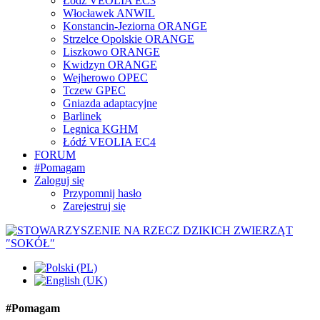
Łódź VEOLIA EC3
Włocławek ANWIL
Konstancin-Jeziorna ORANGE
Strzelce Opolskie ORANGE
Liszkowo ORANGE
Kwidzyn ORANGE
Wejherowo OPEC
Tczew GPEC
Gniazda adaptacyjne
Barlinek
Legnica KGHM
Łódź VEOLIA EC4
FORUM
#Pomagam
Zaloguj się
Przypomnij hasło
Zarejestruj się
#Pomagam