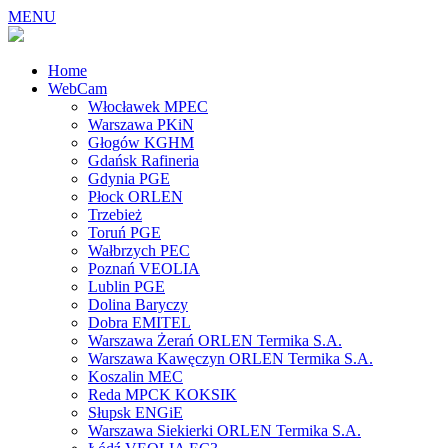
MENU
Home
WebCam
Włocławek MPEC
Warszawa PKiN
Głogów KGHM
Gdańsk Rafineria
Gdynia PGE
Płock ORLEN
Trzebież
Toruń PGE
Wałbrzych PEC
Poznań VEOLIA
Lublin PGE
Dolina Baryczy
Dobra EMITEL
Warszawa Żerań ORLEN Termika S.A.
Warszawa Kawęczyn ORLEN Termika S.A.
Koszalin MEC
Reda MPCK KOKSIK
Słupsk ENGiE
Warszawa Siekierki ORLEN Termika S.A.