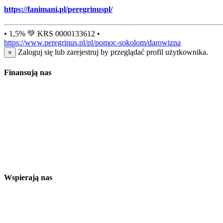
https://fanimani.pl/peregrinuspl/
• 1,5% 💚 KRS 0000133612 •
https://www.peregrinus.pl/pl/pomoc-sokolom/darowizna
Zaloguj się lub zarejestruj by przeglądać profil użytkownika.
×
Finansują nas
Wspierają nas