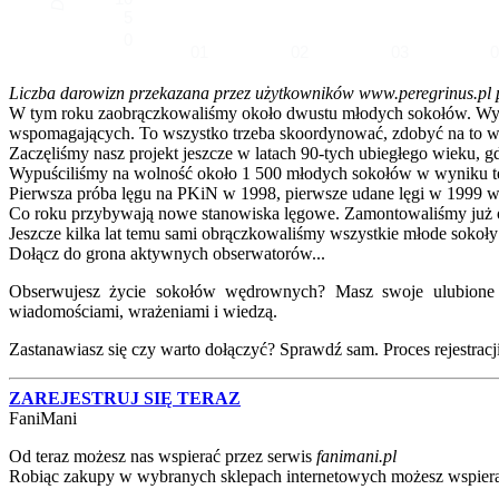
5
0
01
02
03
Liczba darowizn przekazana przez użytkowników www.peregrinus.pl pop
W tym roku zaobrączkowaliśmy około dwustu młodych sokołów. Wymagał
wspomagających. To wszystko trzeba skoordynować, zdobyć na to ws
Zaczęliśmy nasz projekt jeszcze w latach 90-tych ubiegłego wieku, g
Wypuściliśmy na wolność około 1 500 młodych sokołów w wyniku te
Pierwsza próba lęgu na PKiN w 1998, pierwsze udane lęgi w 1999 w
Co roku przybywają nowe stanowiska lęgowe. Zamontowaliśmy już ok
Jeszcze kilka lat temu sami obrączkowaliśmy wszystkie młode sokoły
Dołącz do grona aktywnych obserwatorów...
Obserwujesz życie sokołów wędrownych? Masz swoje ulubione lo
wiadomościami, wrażeniami i wiedzą.
Zastanawiasz się czy warto dołączyć? Sprawdź sam. Proces rejestracji j
ZAREJESTRUJ SIĘ TERAZ
FaniMani
Od teraz możesz nas wspierać przez serwis
fanimani.pl
Robiąc zakupy w wybranych sklepach internetowych możesz wspiera