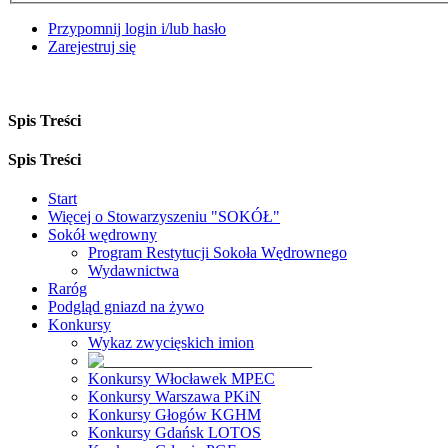
Przypomnij login i/lub hasło
Zarejestruj się
Spis Treści
Spis Treści
Start
Więcej o Stowarzyszeniu "SOKÓŁ"
Sokół wędrowny
Program Restytucji Sokoła Wędrownego
Wydawnictwa
Raróg
Podgląd gniazd na żywo
Konkursy
Wykaz zwycięskich imion
Konkursy Włocławek MPEC
Konkursy Warszawa PKiN
Konkursy Głogów KGHM
Konkursy Gdańsk LOTOS