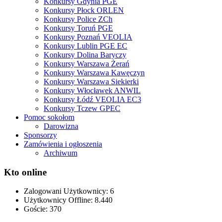
Konkursy Gdynia PGE
Konkursy Płock ORLEN
Konkursy Police ZCh
Konkursy Toruń PGE
Konkursy Poznań VEOLIA
Konkursy Lublin PGE EC
Konkursy Dolina Baryczy
Konkursy Warszawa Żerań
Konkursy Warszawa Kawęczyn
Konkursy Warszawa Siekierki
Konkursy Włocławek ANWIL
Konkursy Łódź VEOLIA EC3
Konkursy Tczew GPEC
Pomoc sokołom
Darowizna
Sponsorzy
Zamówienia i ogłoszenia
Archiwum
Kto online
Zalogowani Użytkownicy:
6
Użytkownicy Offline: 8.440
Goście:
370