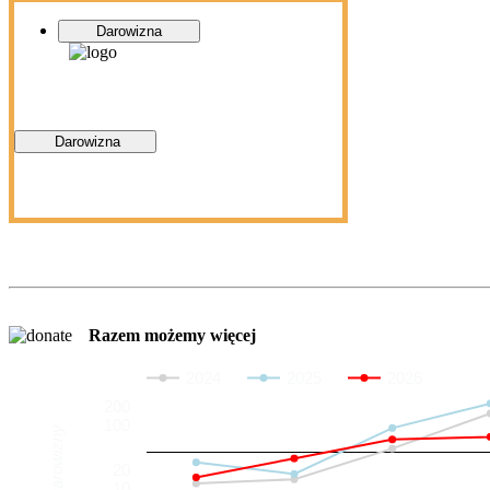
Darowizna
Darowizna
Razem możemy więcej
2024
2025
2026
200
100
Darowizny
20
10