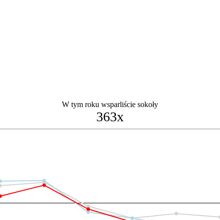
W tym roku wsparliście sokoły
363x