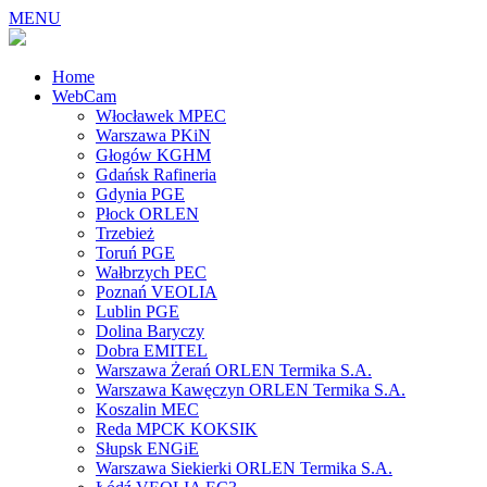
MENU
Home
WebCam
Włocławek MPEC
Warszawa PKiN
Głogów KGHM
Gdańsk Rafineria
Gdynia PGE
Płock ORLEN
Trzebież
Toruń PGE
Wałbrzych PEC
Poznań VEOLIA
Lublin PGE
Dolina Baryczy
Dobra EMITEL
Warszawa Żerań ORLEN Termika S.A.
Warszawa Kawęczyn ORLEN Termika S.A.
Koszalin MEC
Reda MPCK KOKSIK
Słupsk ENGiE
Warszawa Siekierki ORLEN Termika S.A.