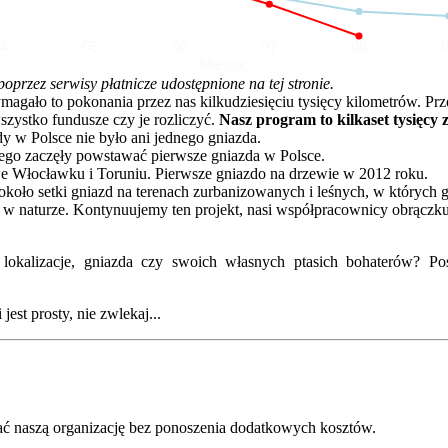
04
05
06
07
08
Miesiąc
rzez serwisy płatnicze udostępnione na tej stronie.
o to pokonania przez nas kilkudziesięciu tysięcy kilometrów. Przez 
zystko fundusze czy je rozliczyć.
Nasz program to kilkaset tysięcy 
dy w Polsce nie było ani jednego gniazda.
go zaczęły powstawać pierwsze gniazda w Polsce.
e Włocławku i Toruniu. Pierwsze gniazdo na drzewie w 2012 roku.
oło setki gniazd na terenach zurbanizowanych i leśnych, w których 
 w naturze. Kontynuujemy ten projekt, nasi współpracownicy obrączku
kalizacje, gniazda czy swoich własnych ptasich bohaterów? Posz
est prosty, nie zwlekaj...
ć naszą organizację bez ponoszenia dodatkowych kosztów.