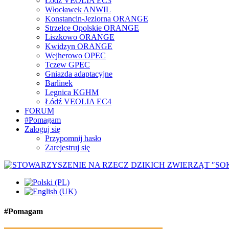
Łódź VEOLIA EC3
Włocławek ANWIL
Konstancin-Jeziorna ORANGE
Strzelce Opolskie ORANGE
Liszkowo ORANGE
Kwidzyn ORANGE
Wejherowo OPEC
Tczew GPEC
Gniazda adaptacyjne
Barlinek
Legnica KGHM
Łódź VEOLIA EC4
FORUM
#Pomagam
Zaloguj się
Przypomnij hasło
Zarejestruj się
#Pomagam