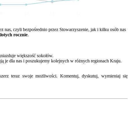
09
10
11
12
nas, czyli bezpośrednio przez Stowarzyszenie, jak i kilku osób nas
złotych rocznie
.
gniazduje większość sokołów.
ją je dla nas i poszukujemy kolejnych w różnych regionach Kraju.
erz teraz swoje możliwości. Komentuj, dyskutuj, wymieniaj się