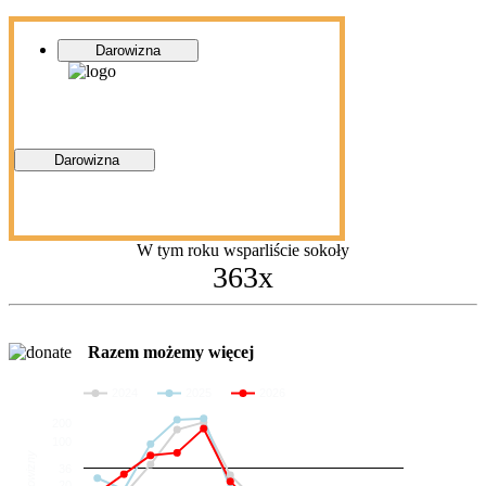
Darowizna
Darowizna
W tym roku wsparliście sokoły
363x
Razem możemy więcej
2024
2025
2026
200
100
Darowizny
36
20