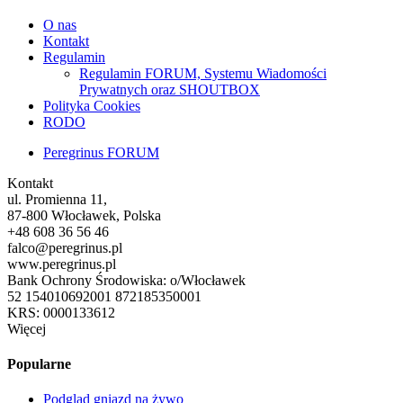
O nas
Kontakt
Regulamin
Regulamin FORUM, Systemu Wiadomości
Prywatnych oraz SHOUTBOX
Polityka Cookies
RODO
Peregrinus FORUM
Kontakt
ul. Promienna 11,
87-800 Włocławek, Polska
+48 608 36 56 46
falco@peregrinus.pl
www.peregrinus.pl
Bank Ochrony Środowiska: o/Włocławek
52 154010692001 872185350001
KRS: 0000133612
Więcej
Popularne
Podgląd gniazd na żywo