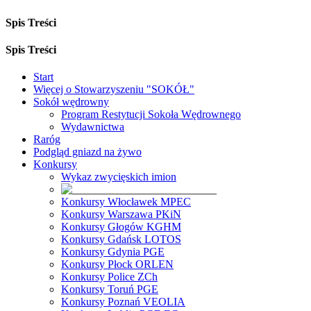
Spis Treści
Spis Treści
Start
Więcej o Stowarzyszeniu "SOKÓŁ"
Sokół wędrowny
Program Restytucji Sokoła Wędrownego
Wydawnictwa
Raróg
Podgląd gniazd na żywo
Konkursy
Wykaz zwycięskich imion
Konkursy Włocławek MPEC
Konkursy Warszawa PKiN
Konkursy Głogów KGHM
Konkursy Gdańsk LOTOS
Konkursy Gdynia PGE
Konkursy Płock ORLEN
Konkursy Police ZCh
Konkursy Toruń PGE
Konkursy Poznań VEOLIA