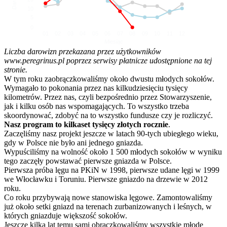
10
5
0
01
02
03
04
05
06
07
08
09
10
11
12
Miesiąc
Liczba darowizn przekazana przez użytkowników
www.peregrinus.pl poprzez serwisy płatnicze udostępnione na tej
stronie.
W tym roku zaobrączkowaliśmy około dwustu młodych sokołów.
Wymagało to pokonania przez nas kilkudziesięciu tysięcy
kilometrów. Przez nas, czyli bezpośrednio przez Stowarzyszenie,
jak i kilku osób nas wspomagających. To wszystko trzeba
skoordynować, zdobyć na to wszystko fundusze czy je rozliczyć.
Nasz program to kilkaset tysięcy złotych rocznie
.
Zaczęliśmy nasz projekt jeszcze w latach 90-tych ubiegłego wieku,
gdy w Polsce nie było ani jednego gniazda.
Wypuściliśmy na wolność około 1 500 młodych sokołów w wyniku
tego zaczęły powstawać pierwsze gniazda w Polsce.
Pierwsza próba lęgu na PKiN w 1998, pierwsze udane lęgi w 1999
we Włocławku i Toruniu. Pierwsze gniazdo na drzewie w 2012
roku.
Co roku przybywają nowe stanowiska lęgowe. Zamontowaliśmy
już około setki gniazd na terenach zurbanizowanych i leśnych, w
których gniazduje większość sokołów.
Jeszcze kilka lat temu sami obrączkowaliśmy wszystkie młode