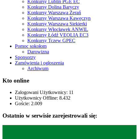
Konkursy Lublin PGE EC
Konkursy Dolina Baryczy
Konkursy Warszawa Żerań
Konkursy Warszawa Kawęczyn
Konkursy Warszawa Siekierki
Konkursy Włocławek ANWIL
Konkursy Łódź VEOLIA EC3
Konkursy Tczew GPEC
Pomoc sokołom
Darowizna
Sponsorzy
Zamówienia i ogłoszenia
Archiwum
Kto online
Zalogowani Użytkownicy:
11
Użytkownicy Offline: 8.432
Goście:
2.009
Ostatnio w serwisie zarejestrowali się: