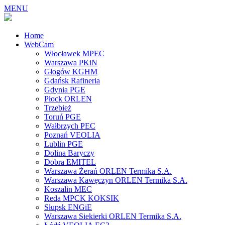
MENU
Home
WebCam
Włocławek MPEC
Warszawa PKiN
Głogów KGHM
Gdańsk Rafineria
Gdynia PGE
Płock ORLEN
Trzebież
Toruń PGE
Wałbrzych PEC
Poznań VEOLIA
Lublin PGE
Dolina Baryczy
Dobra EMITEL
Warszawa Żerań ORLEN Termika S.A.
Warszawa Kawęczyn ORLEN Termika S.A.
Koszalin MEC
Reda MPCK KOKSIK
Słupsk ENGiE
Warszawa Siekierki ORLEN Termika S.A.