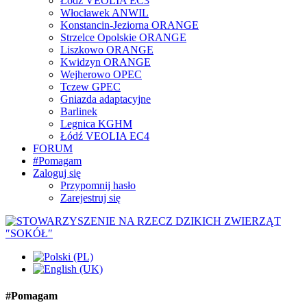
Łódź VEOLIA EC3
Włocławek ANWIL
Konstancin-Jeziorna ORANGE
Strzelce Opolskie ORANGE
Liszkowo ORANGE
Kwidzyn ORANGE
Wejherowo OPEC
Tczew GPEC
Gniazda adaptacyjne
Barlinek
Legnica KGHM
Łódź VEOLIA EC4
FORUM
#Pomagam
Zaloguj się
Przypomnij hasło
Zarejestruj się
#Pomagam