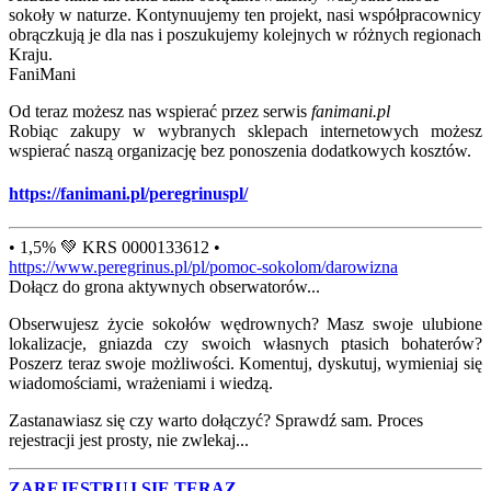
sokoły w naturze. Kontynuujemy ten projekt, nasi współpracownicy
obrączkują je dla nas i poszukujemy kolejnych w różnych regionach
Kraju.
FaniMani
Od teraz możesz nas wspierać przez serwis
fanimani.pl
Robiąc zakupy w wybranych sklepach internetowych możesz
wspierać naszą organizację bez ponoszenia dodatkowych kosztów.
https://fanimani.pl/peregrinuspl/
• 1,5% 💚 KRS 0000133612 •
https://www.peregrinus.pl/pl/pomoc-sokolom/darowizna
Dołącz do grona aktywnych obserwatorów...
Obserwujesz życie sokołów wędrownych? Masz swoje ulubione
lokalizacje, gniazda czy swoich własnych ptasich bohaterów?
Poszerz teraz swoje możliwości. Komentuj, dyskutuj, wymieniaj się
wiadomościami, wrażeniami i wiedzą.
Zastanawiasz się czy warto dołączyć? Sprawdź sam. Proces
rejestracji jest prosty, nie zwlekaj...
ZAREJESTRUJ SIĘ TERAZ