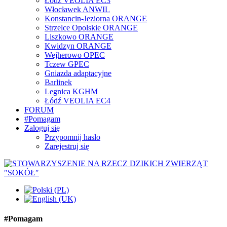
Łódź VEOLIA EC3
Włocławek ANWIL
Konstancin-Jeziorna ORANGE
Strzelce Opolskie ORANGE
Liszkowo ORANGE
Kwidzyn ORANGE
Wejherowo OPEC
Tczew GPEC
Gniazda adaptacyjne
Barlinek
Legnica KGHM
Łódź VEOLIA EC4
FORUM
#Pomagam
Zaloguj się
Przypomnij hasło
Zarejestruj się
#Pomagam