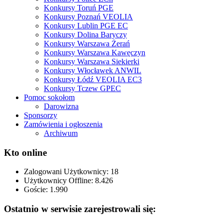
Konkursy Toruń PGE
Konkursy Poznań VEOLIA
Konkursy Lublin PGE EC
Konkursy Dolina Baryczy
Konkursy Warszawa Żerań
Konkursy Warszawa Kawęczyn
Konkursy Warszawa Siekierki
Konkursy Włocławek ANWIL
Konkursy Łódź VEOLIA EC3
Konkursy Tczew GPEC
Pomoc sokołom
Darowizna
Sponsorzy
Zamówienia i ogłoszenia
Archiwum
Kto online
Zalogowani Użytkownicy:
18
Użytkownicy Offline: 8.426
Goście:
1.990
Ostatnio w serwisie zarejestrowali się: