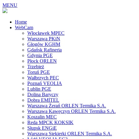
MENU
Home
WebCam
Włocławek MPEC
Warszawa PKiN
Głogów KGHM
Gdańsk Rafineria
Gdynia PGE
Płock ORLEN
Trzebież
Toruń PGE
Wałbrzych PEC
Poznań VEOLIA
Lublin PGE
Dolina Baryczy
Dobra EMITEL
Warszawa Żerań ORLEN Termika S.A.
Warszawa Kawęczyn ORLEN Termika S.A.
Koszalin MEC
Reda MPCK KOKSIK
Słupsk ENGiE
Warszawa Siekierki ORLEN Termika S.A.