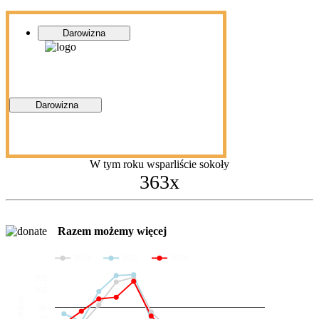
Darowizna
Darowizna
W tym roku wsparliście sokoły
363x
Razem możemy więcej
2024
2025
2026
200
100
Darowizny
36
20