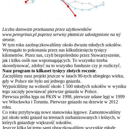
10
5
0
01
02
03
04
05
06
07
08
09
10
11
12
Miesiąc
Liczba darowizn przekazana przez użytkowników
www.peregrinus.pl poprzez serwisy płatnicze udostępnione na tej
stronie.
W tym roku zaobrączkowaliśmy około dwustu młodych sokołów.
Wymagało to pokonania przez nas kilkudziesięciu tysięcy
kilometrów. Przez nas, czyli bezpośrednio przez Stowarzyszenie,
jak i kilku osób nas wspomagających. To wszystko trzeba
skoordynować, zdobyć na to wszystko fundusze czy je rozliczyć.
Nasz program to kilkaset tysięcy złotych rocznie
.
Zaczęliśmy nasz projekt jeszcze w latach 90-tych ubiegłego wieku,
gdy w Polsce nie było ani jednego gniazda.
Wypuściliśmy na wolność około 1 500 młodych sokołów w wyniku
tego zaczęły powstawać pierwsze gniazda w Polsce.
Pierwsza próba lęgu na PKiN w 1998, pierwsze udane lęgi w 1999
we Włocławku i Toruniu. Pierwsze gniazdo na drzewie w 2012
roku.
Co roku przybywają nowe stanowiska lęgowe. Zamontowaliśmy
już około setki gniazd na terenach zurbanizowanych i leśnych, w
których gniazduje większość sokołów.
Jeszcze kilka lat temu sami obrączkowaliśmy wszystkie młode