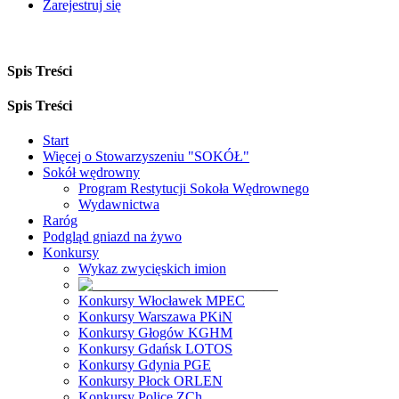
Zarejestruj się
Spis Treści
Spis Treści
Start
Więcej o Stowarzyszeniu "SOKÓŁ"
Sokół wędrowny
Program Restytucji Sokoła Wędrownego
Wydawnictwa
Raróg
Podgląd gniazd na żywo
Konkursy
Wykaz zwycięskich imion
Konkursy Włocławek MPEC
Konkursy Warszawa PKiN
Konkursy Głogów KGHM
Konkursy Gdańsk LOTOS
Konkursy Gdynia PGE
Konkursy Płock ORLEN
Konkursy Police ZCh