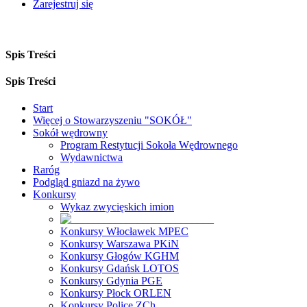
Zarejestruj się
Spis Treści
Spis Treści
Start
Więcej o Stowarzyszeniu "SOKÓŁ"
Sokół wędrowny
Program Restytucji Sokoła Wędrownego
Wydawnictwa
Raróg
Podgląd gniazd na żywo
Konkursy
Wykaz zwycięskich imion
Konkursy Włocławek MPEC
Konkursy Warszawa PKiN
Konkursy Głogów KGHM
Konkursy Gdańsk LOTOS
Konkursy Gdynia PGE
Konkursy Płock ORLEN
Konkursy Police ZCh