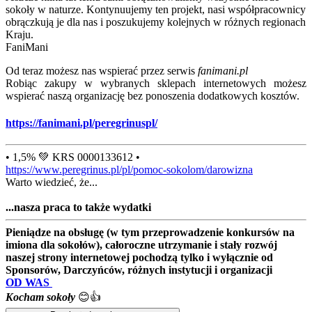
sokoły w naturze. Kontynuujemy ten projekt, nasi współpracownicy
obrączkują je dla nas i poszukujemy kolejnych w różnych regionach
Kraju.
FaniMani
Od teraz możesz nas wspierać przez serwis
fanimani.pl
Robiąc zakupy w wybranych sklepach internetowych możesz
wspierać naszą organizację bez ponoszenia dodatkowych kosztów.
https://fanimani.pl/peregrinuspl/
• 1,5% 💚 KRS 0000133612 •
https://www.peregrinus.pl/pl/pomoc-sokolom/darowizna
Warto wiedzieć, że...
...nasza praca to także wydatki
Pieniądze na obsługę (w tym przeprowadzenie konkursów na
imiona dla sokołów), całoroczne utrzymanie i stały rozwój
naszej strony internetowej pochodzą tylko i wyłącznie od
Sponsorów, Darczyńców, różnych instytucji i organizacji
OD WAS
Kocham sokoły
😊👍