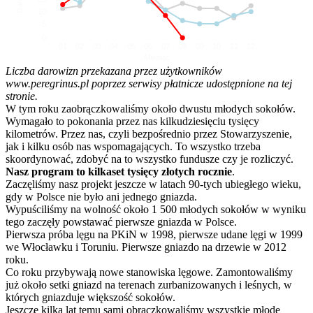
10
5
0
01
02
03
04
05
06
07
08
09
10
11
12
Miesiąc
Liczba darowizn przekazana przez użytkowników
www.peregrinus.pl poprzez serwisy płatnicze udostępnione na tej
stronie.
W tym roku zaobrączkowaliśmy około dwustu młodych sokołów.
Wymagało to pokonania przez nas kilkudziesięciu tysięcy
kilometrów. Przez nas, czyli bezpośrednio przez Stowarzyszenie,
jak i kilku osób nas wspomagających. To wszystko trzeba
skoordynować, zdobyć na to wszystko fundusze czy je rozliczyć.
Nasz program to kilkaset tysięcy złotych rocznie
.
Zaczęliśmy nasz projekt jeszcze w latach 90-tych ubiegłego wieku,
gdy w Polsce nie było ani jednego gniazda.
Wypuściliśmy na wolność około 1 500 młodych sokołów w wyniku
tego zaczęły powstawać pierwsze gniazda w Polsce.
Pierwsza próba lęgu na PKiN w 1998, pierwsze udane lęgi w 1999
we Włocławku i Toruniu. Pierwsze gniazdo na drzewie w 2012
roku.
Co roku przybywają nowe stanowiska lęgowe. Zamontowaliśmy
już około setki gniazd na terenach zurbanizowanych i leśnych, w
których gniazduje większość sokołów.
Jeszcze kilka lat temu sami obrączkowaliśmy wszystkie młode