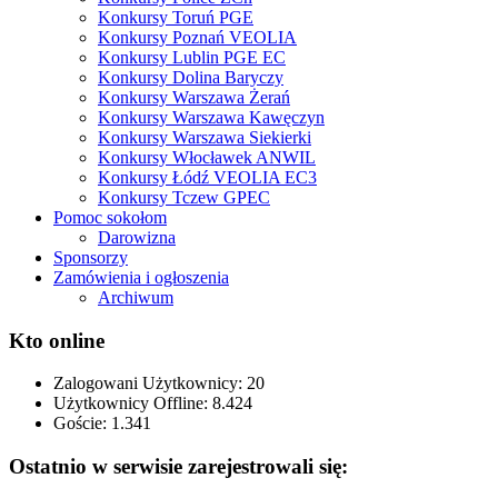
Konkursy Toruń PGE
Konkursy Poznań VEOLIA
Konkursy Lublin PGE EC
Konkursy Dolina Baryczy
Konkursy Warszawa Żerań
Konkursy Warszawa Kawęczyn
Konkursy Warszawa Siekierki
Konkursy Włocławek ANWIL
Konkursy Łódź VEOLIA EC3
Konkursy Tczew GPEC
Pomoc sokołom
Darowizna
Sponsorzy
Zamówienia i ogłoszenia
Archiwum
Kto online
Zalogowani Użytkownicy:
20
Użytkownicy Offline: 8.424
Goście:
1.341
Ostatnio w serwisie zarejestrowali się: