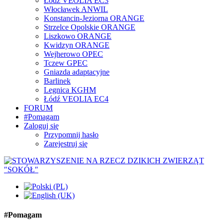
Łódź VEOLIA EC3
Włocławek ANWIL
Konstancin-Jeziorna ORANGE
Strzelce Opolskie ORANGE
Liszkowo ORANGE
Kwidzyn ORANGE
Wejherowo OPEC
Tczew GPEC
Gniazda adaptacyjne
Barlinek
Legnica KGHM
Łódź VEOLIA EC4
FORUM
#Pomagam
Zaloguj się
Przypomnij hasło
Zarejestruj się
#Pomagam