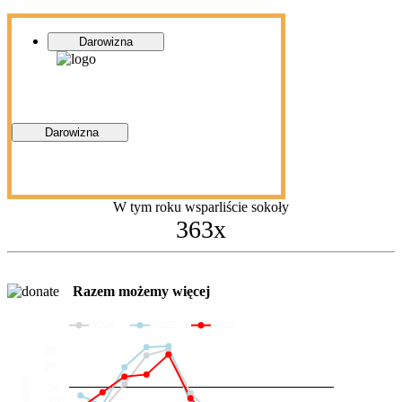
Darowizna
Darowizna
W tym roku wsparliście sokoły
363x
Razem możemy więcej
2024
2025
2026
200
100
Darowizny
36
20