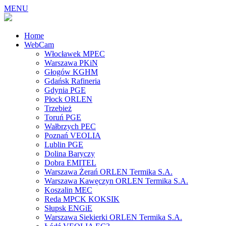
MENU
Home
WebCam
Włocławek MPEC
Warszawa PKiN
Głogów KGHM
Gdańsk Rafineria
Gdynia PGE
Płock ORLEN
Trzebież
Toruń PGE
Wałbrzych PEC
Poznań VEOLIA
Lublin PGE
Dolina Baryczy
Dobra EMITEL
Warszawa Żerań ORLEN Termika S.A.
Warszawa Kawęczyn ORLEN Termika S.A.
Koszalin MEC
Reda MPCK KOKSIK
Słupsk ENGiE
Warszawa Siekierki ORLEN Termika S.A.