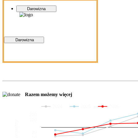
Darowizna
Darowizna
Razem możemy więcej
2024
2025
2026
200
100
Darowizny
20
10