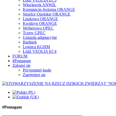
Łódź VEOLIA EC3
Włocławek ANWIL
Konstancin-Jeziorna ORANGE
Strzelce Opolskie ORANGE
Liszkowo ORANGE
Kwidzyn ORANGE
Wejherowo OPEC
Tczew GPEC
Gniazda adaptacyjne
Barlinek
Legnica KGHM
Łódź VEOLIA EC4
FORUM
#Pomagam
Zaloguj się
Przypomnij hasło
Zarejestruj się
#Pomagam