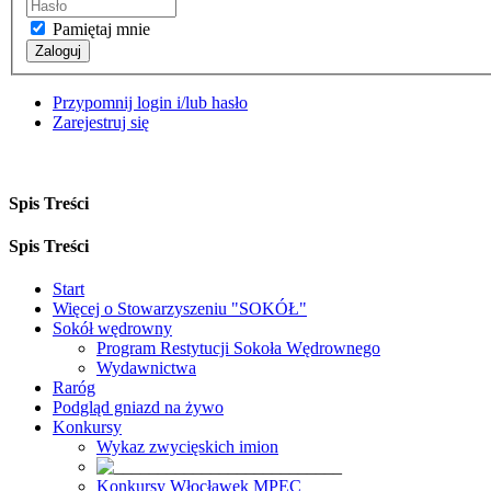
Pamiętaj mnie
Zaloguj
Przypomnij login i/lub hasło
Zarejestruj się
Spis Treści
Spis Treści
Start
Więcej o Stowarzyszeniu "SOKÓŁ"
Sokół wędrowny
Program Restytucji Sokoła Wędrownego
Wydawnictwa
Raróg
Podgląd gniazd na żywo
Konkursy
Wykaz zwycięskich imion
Konkursy Włocławek MPEC