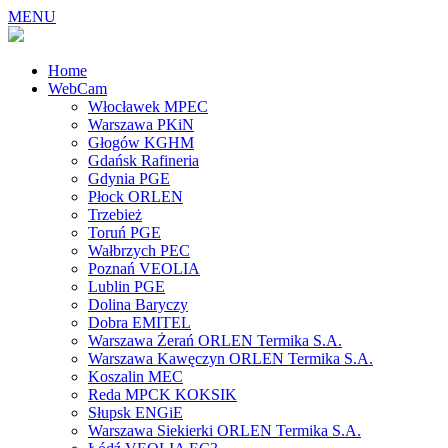
MENU
Home
WebCam
Włocławek MPEC
Warszawa PKiN
Głogów KGHM
Gdańsk Rafineria
Gdynia PGE
Płock ORLEN
Trzebież
Toruń PGE
Wałbrzych PEC
Poznań VEOLIA
Lublin PGE
Dolina Baryczy
Dobra EMITEL
Warszawa Żerań ORLEN Termika S.A.
Warszawa Kawęczyn ORLEN Termika S.A.
Koszalin MEC
Reda MPCK KOKSIK
Słupsk ENGiE
Warszawa Siekierki ORLEN Termika S.A.