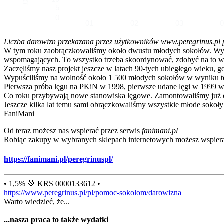
5
0
01
02
03
Liczba darowizn przekazana przez użytkowników www.peregrinus.pl pop
W tym roku zaobrączkowaliśmy około dwustu młodych sokołów. Wymagał
wspomagających. To wszystko trzeba skoordynować, zdobyć na to ws
Zaczęliśmy nasz projekt jeszcze w latach 90-tych ubiegłego wieku, g
Wypuściliśmy na wolność około 1 500 młodych sokołów w wyniku te
Pierwsza próba lęgu na PKiN w 1998, pierwsze udane lęgi w 1999 w
Co roku przybywają nowe stanowiska lęgowe. Zamontowaliśmy już ok
Jeszcze kilka lat temu sami obrączkowaliśmy wszystkie młode sokoły
FaniMani
Od teraz możesz nas wspierać przez serwis
fanimani.pl
Robiąc zakupy w wybranych sklepach internetowych możesz wspiera
https://fanimani.pl/peregrinuspl/
• 1,5% 💚 KRS 0000133612 •
https://www.peregrinus.pl/pl/pomoc-sokolom/darowizna
Warto wiedzieć, że...
...nasza praca to także wydatki