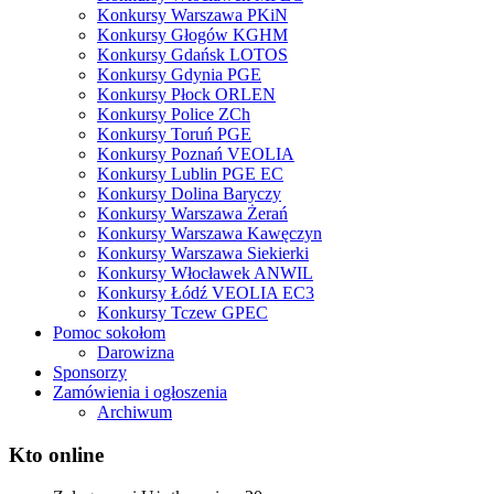
Konkursy Warszawa PKiN
Konkursy Głogów KGHM
Konkursy Gdańsk LOTOS
Konkursy Gdynia PGE
Konkursy Płock ORLEN
Konkursy Police ZCh
Konkursy Toruń PGE
Konkursy Poznań VEOLIA
Konkursy Lublin PGE EC
Konkursy Dolina Baryczy
Konkursy Warszawa Żerań
Konkursy Warszawa Kawęczyn
Konkursy Warszawa Siekierki
Konkursy Włocławek ANWIL
Konkursy Łódź VEOLIA EC3
Konkursy Tczew GPEC
Pomoc sokołom
Darowizna
Sponsorzy
Zamówienia i ogłoszenia
Archiwum
Kto online