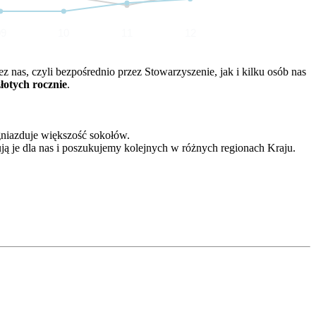
09
10
11
12
nas, czyli bezpośrednio przez Stowarzyszenie, jak i kilku osób nas
złotych rocznie
.
gniazduje większość sokołów.
ją je dla nas i poszukujemy kolejnych w różnych regionach Kraju.