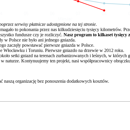
04
05
06
07
08
Miesiąc
rzez serwisy płatnicze udostępnione na tej stronie.
o to pokonania przez nas kilkudziesięciu tysięcy kilometrów. Przez 
zystko fundusze czy je rozliczyć.
Nasz program to kilkaset tysięcy 
dy w Polsce nie było ani jednego gniazda.
go zaczęły powstawać pierwsze gniazda w Polsce.
e Włocławku i Toruniu. Pierwsze gniazdo na drzewie w 2012 roku.
oło setki gniazd na terenach zurbanizowanych i leśnych, w których 
 w naturze. Kontynuujemy ten projekt, nasi współpracownicy obrączku
ć naszą organizację bez ponoszenia dodatkowych kosztów.