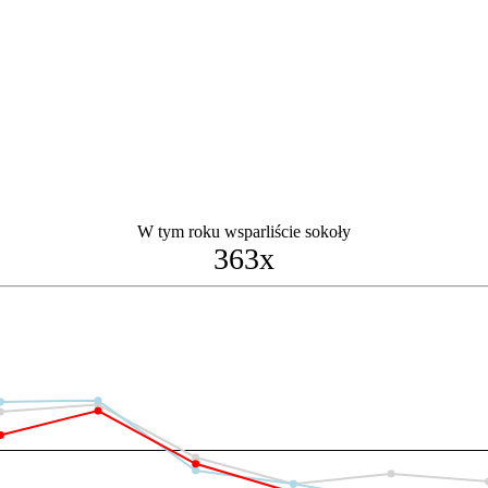
W tym roku wsparliście sokoły
363x