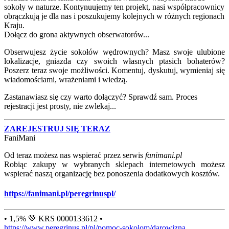
sokoły w naturze. Kontynuujemy ten projekt, nasi współpracownicy
obrączkują je dla nas i poszukujemy kolejnych w różnych regionach
Kraju.
Dołącz do grona aktywnych obserwatorów...
Obserwujesz życie sokołów wędrownych? Masz swoje ulubione
lokalizacje, gniazda czy swoich własnych ptasich bohaterów?
Poszerz teraz swoje możliwości. Komentuj, dyskutuj, wymieniaj się
wiadomościami, wrażeniami i wiedzą.
Zastanawiasz się czy warto dołączyć? Sprawdź sam. Proces
rejestracji jest prosty, nie zwlekaj...
ZAREJESTRUJ SIĘ TERAZ
FaniMani
Od teraz możesz nas wspierać przez serwis
fanimani.pl
Robiąc zakupy w wybranych sklepach internetowych możesz
wspierać naszą organizację bez ponoszenia dodatkowych kosztów.
https://fanimani.pl/peregrinuspl/
• 1,5% 💚 KRS 0000133612 •
https://www.peregrinus.pl/pl/pomoc-sokolom/darowizna