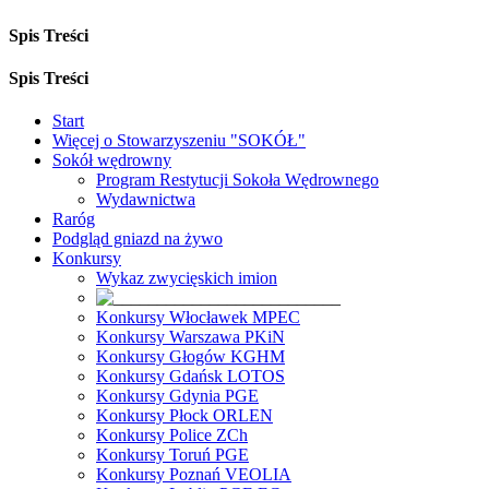
Spis Treści
Spis Treści
Start
Więcej o Stowarzyszeniu "SOKÓŁ"
Sokół wędrowny
Program Restytucji Sokoła Wędrownego
Wydawnictwa
Raróg
Podgląd gniazd na żywo
Konkursy
Wykaz zwycięskich imion
Konkursy Włocławek MPEC
Konkursy Warszawa PKiN
Konkursy Głogów KGHM
Konkursy Gdańsk LOTOS
Konkursy Gdynia PGE
Konkursy Płock ORLEN
Konkursy Police ZCh
Konkursy Toruń PGE
Konkursy Poznań VEOLIA