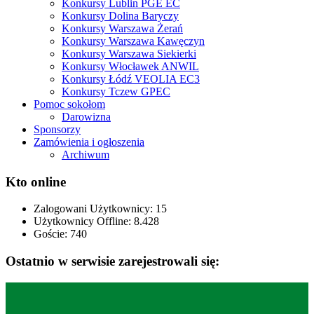
Konkursy Lublin PGE EC
Konkursy Dolina Baryczy
Konkursy Warszawa Żerań
Konkursy Warszawa Kawęczyn
Konkursy Warszawa Siekierki
Konkursy Włocławek ANWIL
Konkursy Łódź VEOLIA EC3
Konkursy Tczew GPEC
Pomoc sokołom
Darowizna
Sponsorzy
Zamówienia i ogłoszenia
Archiwum
Kto online
Zalogowani Użytkownicy:
15
Użytkownicy Offline: 8.428
Goście:
740
Ostatnio w serwisie zarejestrowali się: