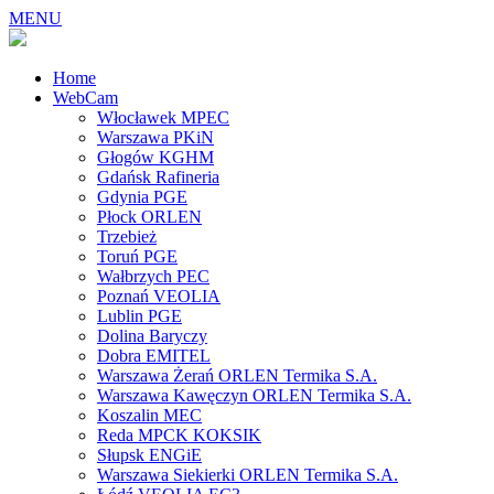
MENU
Home
WebCam
Włocławek MPEC
Warszawa PKiN
Głogów KGHM
Gdańsk Rafineria
Gdynia PGE
Płock ORLEN
Trzebież
Toruń PGE
Wałbrzych PEC
Poznań VEOLIA
Lublin PGE
Dolina Baryczy
Dobra EMITEL
Warszawa Żerań ORLEN Termika S.A.
Warszawa Kawęczyn ORLEN Termika S.A.
Koszalin MEC
Reda MPCK KOKSIK
Słupsk ENGiE
Warszawa Siekierki ORLEN Termika S.A.