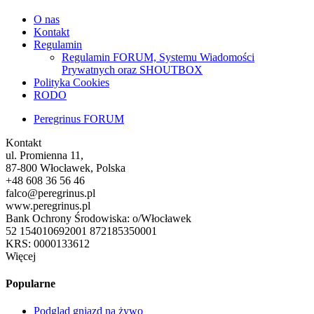
O nas
Kontakt
Regulamin
Regulamin FORUM, Systemu Wiadomości
Prywatnych oraz SHOUTBOX
Polityka Cookies
RODO
Peregrinus FORUM
Kontakt
ul. Promienna 11,
87-800 Włocławek, Polska
+48 608 36 56 46
falco@peregrinus.pl
www.peregrinus.pl
Bank Ochrony Środowiska: o/Włocławek
52 154010692001 872185350001
KRS: 0000133612
Więcej
Popularne
Podgląd gniazd na żywo