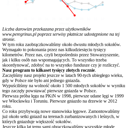
10
5
0
01
02
03
04
05
06
07
08
09
10
11
12
Miesiąc
Liczba darowizn przekazana przez użytkowników
www.peregrinus.pl poprzez serwisy płatnicze udostępnione na tej
stronie.
W tym roku zaobrączkowaliśmy około dwustu młodych sokołów.
Wymagało to pokonania przez nas kilkudziesięciu tysięcy
kilometrów. Przez nas, czyli bezpośrednio przez Stowarzyszenie,
jak i kilku osób nas wspomagających. To wszystko trzeba
skoordynować, zdobyć na to wszystko fundusze czy je rozliczyć.
Nasz program to kilkaset tysięcy złotych rocznie
.
Zaczęliśmy nasz projekt jeszcze w latach 90-tych ubiegłego wieku,
gdy w Polsce nie było ani jednego gniazda.
Wypuściliśmy na wolność około 1 500 młodych sokołów w wyniku
tego zaczęły powstawać pierwsze gniazda w Polsce.
Pierwsza próba lęgu na PKiN w 1998, pierwsze udane lęgi w 1999
we Włocławku i Toruniu. Pierwsze gniazdo na drzewie w 2012
roku.
Co roku przybywają nowe stanowiska lęgowe. Zamontowaliśmy
już około setki gniazd na terenach zurbanizowanych i leśnych, w
których gniazduje większość sokołów.
Jeszcze kilka lat temu sami obrączkowaliśmy wszystkie młode