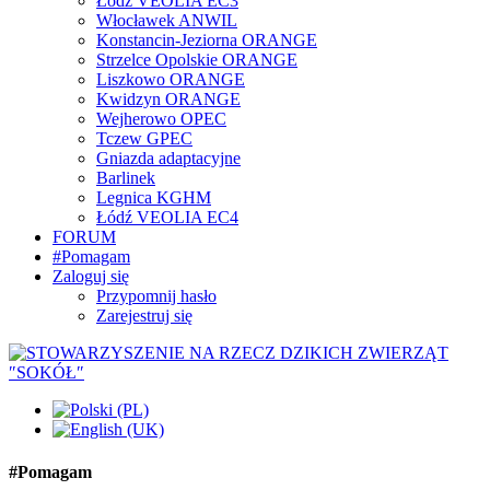
Łódź VEOLIA EC3
Włocławek ANWIL
Konstancin-Jeziorna ORANGE
Strzelce Opolskie ORANGE
Liszkowo ORANGE
Kwidzyn ORANGE
Wejherowo OPEC
Tczew GPEC
Gniazda adaptacyjne
Barlinek
Legnica KGHM
Łódź VEOLIA EC4
FORUM
#Pomagam
Zaloguj się
Przypomnij hasło
Zarejestruj się
#Pomagam