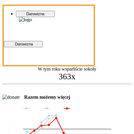
Darowizna
Darowizna
W tym roku wsparliście sokoły
363x
Razem możemy więcej
2024
2025
2026
200
100
Darowizny
36
20