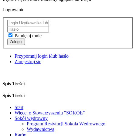
Logowanie
Pamiętaj mnie
Zaloguj
Przypomnij login i/lub hasło
Zarejestruj się
Spis Treści
Spis Treści
Start
Więcej o Stowarzyszeniu "SOKÓŁ"
Sokół wędrowny
Program Restytucji Sokoła Wędrownego
Wydawnictwa
Raróg