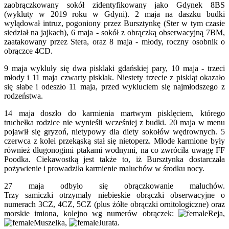
zaobrączkowany sokół zidentyfikowany jako Gdynek 8BS
(wykluty w 2019 roku w Gdyni). 2 maja na daszku budki
wylądował intruz, pogoniony przez Bursztynkę (Ster w tym czasie
siedział na jajkach), 6 maja - sokół z obrączką obserwacyjną 7BM,
zaatakowany przez Stera, oraz 8 maja - młody, roczny osobnik o
obrączce 4CD.
9 maja wykluły się dwa pisklaki gdańskiej pary, 10 maja - trzeci
młody i 11 maja czwarty pisklak. Niestety trzecie z piskląt okazało
się słabe i odeszło 11 maja, przed wykluciem się najmłodszego z
rodzeństwa.
14 maja doszło do karmienia martwym pisklęciem, którego
truchełka rodzice nie wynieśli wcześniej z budki. 20 maja w menu
pojawił się gryzoń, nietypowy dla diety sokołów wędrownych. 5
czerwca z kolei przekąską stał się nietoperz. Młode karmione były
również długonogimi ptakami wodnymi, na co zwróciła uwagę FF
Poodka. Ciekawostką jest także to, iż Bursztynka dostarczała
pożywienie i prowadziła karmienie maluchów w środku nocy.
27 maja odbyło się obrączkowanie maluchów.
Trzy samiczki otrzymały niebieskie obrączki obserwacyjne o
numerach 3CZ, 4CZ, 5CZ (plus żółte obrączki ornitologiczne) oraz
morskie imiona, kolejno wg numerów obrączek:
Reja,
Muszelka,
Jurata.