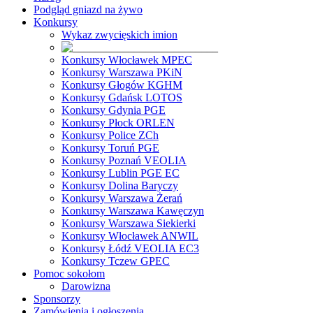
Podgląd gniazd na żywo
Konkursy
Wykaz zwycięskich imion
Konkursy Włocławek MPEC
Konkursy Warszawa PKiN
Konkursy Głogów KGHM
Konkursy Gdańsk LOTOS
Konkursy Gdynia PGE
Konkursy Płock ORLEN
Konkursy Police ZCh
Konkursy Toruń PGE
Konkursy Poznań VEOLIA
Konkursy Lublin PGE EC
Konkursy Dolina Baryczy
Konkursy Warszawa Żerań
Konkursy Warszawa Kawęczyn
Konkursy Warszawa Siekierki
Konkursy Włocławek ANWIL
Konkursy Łódź VEOLIA EC3
Konkursy Tczew GPEC
Pomoc sokołom
Darowizna
Sponsorzy
Zamówienia i ogłoszenia