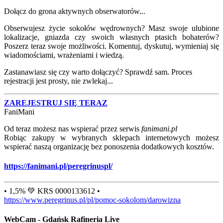
Dołącz do grona aktywnych obserwatorów...
Obserwujesz życie sokołów wędrownych? Masz swoje ulubione
lokalizacje, gniazda czy swoich własnych ptasich bohaterów?
Poszerz teraz swoje możliwości. Komentuj, dyskutuj, wymieniaj się
wiadomościami, wrażeniami i wiedzą.
Zastanawiasz się czy warto dołączyć? Sprawdź sam. Proces
rejestracji jest prosty, nie zwlekaj...
ZAREJESTRUJ SIĘ TERAZ
FaniMani
Od teraz możesz nas wspierać przez serwis
fanimani.pl
Robiąc zakupy w wybranych sklepach internetowych możesz
wspierać naszą organizację bez ponoszenia dodatkowych kosztów.
https://fanimani.pl/peregrinuspl/
• 1,5% 💚 KRS 0000133612 •
https://www.peregrinus.pl/pl/pomoc-sokolom/darowizna
WebCam - Gdańsk Rafineria Live