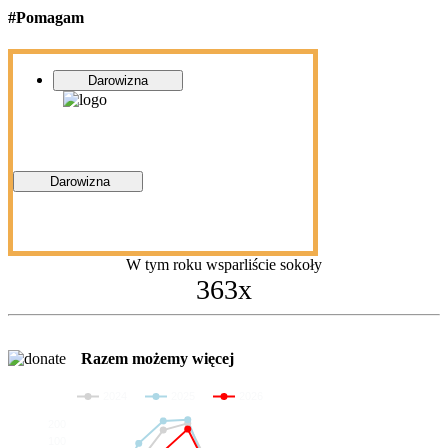
#Pomagam
Darowizna
Darowizna
W tym roku wsparliście sokoły
363x
Razem możemy więcej
2024
2025
2026
200
100