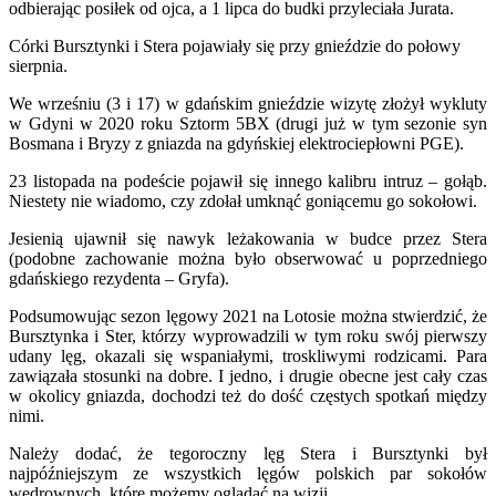
odbierając posiłek od ojca, a 1 lipca do budki przyleciała Jurata.
Córki Bursztynki i Stera pojawiały się przy gnieździe do połowy
sierpnia.
We wrześniu (3 i 17) w gdańskim gnieździe wizytę złożył wykluty
w Gdyni w 2020 roku Sztorm 5BX (drugi już w tym sezonie syn
Bosmana i Bryzy z gniazda na gdyńskiej elektrociepłowni PGE).
23 listopada na podeście pojawił się innego kalibru intruz – gołąb.
Niestety nie wiadomo, czy zdołał umknąć goniącemu go sokołowi.
Jesienią ujawnił się nawyk leżakowania w budce przez Stera
(podobne zachowanie można było obserwować u poprzedniego
gdańskiego rezydenta – Gryfa).
Podsumowując sezon lęgowy 2021 na Lotosie można stwierdzić, że
Bursztynka i Ster, którzy wyprowadzili w tym roku swój pierwszy
udany lęg, okazali się wspaniałymi, troskliwymi rodzicami. Para
zawiązała stosunki na dobre. I jedno, i drugie obecne jest cały czas
w okolicy gniazda, dochodzi też do dość częstych spotkań między
nimi.
Należy dodać, że tegoroczny lęg Stera i Bursztynki był
najpóźniejszym ze wszystkich lęgów polskich par sokołów
wędrownych, które możemy oglądać na wizji.