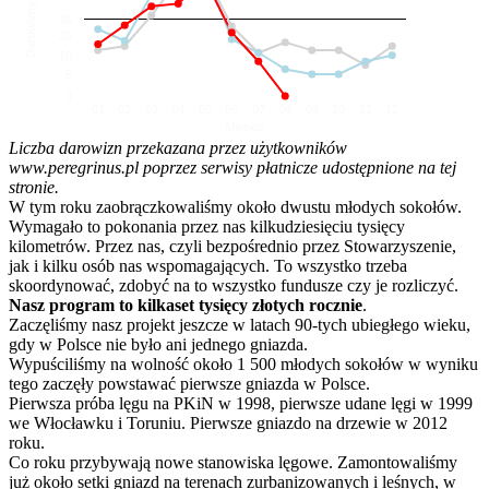
Darowizny
36
20
10
5
0
01
02
03
04
05
06
07
08
09
10
11
12
Miesiąc
Liczba darowizn przekazana przez użytkowników
www.peregrinus.pl poprzez serwisy płatnicze udostępnione na tej
stronie.
W tym roku zaobrączkowaliśmy około dwustu młodych sokołów.
Wymagało to pokonania przez nas kilkudziesięciu tysięcy
kilometrów. Przez nas, czyli bezpośrednio przez Stowarzyszenie,
jak i kilku osób nas wspomagających. To wszystko trzeba
skoordynować, zdobyć na to wszystko fundusze czy je rozliczyć.
Nasz program to kilkaset tysięcy złotych rocznie
.
Zaczęliśmy nasz projekt jeszcze w latach 90-tych ubiegłego wieku,
gdy w Polsce nie było ani jednego gniazda.
Wypuściliśmy na wolność około 1 500 młodych sokołów w wyniku
tego zaczęły powstawać pierwsze gniazda w Polsce.
Pierwsza próba lęgu na PKiN w 1998, pierwsze udane lęgi w 1999
we Włocławku i Toruniu. Pierwsze gniazdo na drzewie w 2012
roku.
Co roku przybywają nowe stanowiska lęgowe. Zamontowaliśmy
już około setki gniazd na terenach zurbanizowanych i leśnych, w