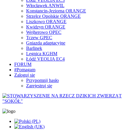
Łódź VEOLIA EC3
Włocławek ANWIL
Konstancin-Jeziorna ORANGE
Strzelce Opolskie ORANGE
Liszkowo ORANGE
Kwidzyn ORANGE
Wejherowo OPEC
Tczew GPEC
Gniazda adaptacyjne
Barlinek
Legnica KGHM
Łódź VEOLIA EC4
FORUM
#Pomagam
Zaloguj się
Przypomnij hasło
Zarejestruj się