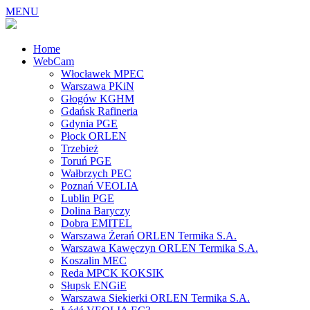
MENU
Home
WebCam
Włocławek MPEC
Warszawa PKiN
Głogów KGHM
Gdańsk Rafineria
Gdynia PGE
Płock ORLEN
Trzebież
Toruń PGE
Wałbrzych PEC
Poznań VEOLIA
Lublin PGE
Dolina Baryczy
Dobra EMITEL
Warszawa Żerań ORLEN Termika S.A.
Warszawa Kawęczyn ORLEN Termika S.A.
Koszalin MEC
Reda MPCK KOKSIK
Słupsk ENGiE
Warszawa Siekierki ORLEN Termika S.A.