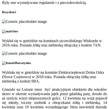
Były one wysiadywane regularnie i z pieczołowitością.
Rezydenci
Ster
Wykluł się w gnieździe na kominach szczecińskiego Wiskordu w
2016 roku. Posiada żółtą oraz niebieską obrączkę z kodem 7AN.
Bursztynka
Wykluła się w gnieździe na kominie Elektrociepłowni Dolna Odra
(Nowe Czarnowo) w 2018 roku. Posiada obrączkę żółtą oraz
niebieską z kodem 9BA.
Gniazdo na Lotosie musi być atrakcyjnym obiektem dla sokołów
skoro w okresie wysiadywania jajek przez gdańską parę, doszło do
aż sześciu wizyt nieproszonych gości. 12 kwietnia na wizji pojawił
się młody, roczny osobnik z obrączkami żółtą i niebieską. 14
kwietnia oraz 19 kwietnia wysiadującego Stera nawiedził dorosły