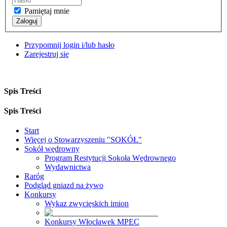
Pamiętaj mnie
Zaloguj
Przypomnij login i/lub hasło
Zarejestruj się
Spis Treści
Spis Treści
Start
Więcej o Stowarzyszeniu "SOKÓŁ"
Sokół wędrowny
Program Restytucji Sokoła Wędrownego
Wydawnictwa
Raróg
Podgląd gniazd na żywo
Konkursy
Wykaz zwycięskich imion
Konkursy Włocławek MPEC