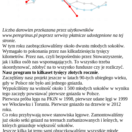
10
5
0
01
02
03
04
05
06
07
08
09
10
11
12
Miesiąc
Liczba darowizn przekazana przez użytkowników
www.peregrinus.pl poprzez serwisy płatnicze udostępnione na tej
stronie.
W tym roku zaobrączkowaliśmy około dwustu młodych sokołów.
Wymagało to pokonania przez nas kilkudziesięciu tysięcy
kilometrów. Przez nas, czyli bezpośrednio przez Stowarzyszenie,
jak i kilku osób nas wspomagających. To wszystko trzeba
skoordynować, zdobyć na to wszystko fundusze czy je rozliczyć.
Nasz program to kilkaset tysięcy złotych rocznie
.
Zaczęliśmy nasz projekt jeszcze w latach 90-tych ubiegłego wieku,
gdy w Polsce nie było ani jednego gniazda.
Wypuściliśmy na wolność około 1 500 młodych sokołów w wyniku
tego zaczęły powstawać pierwsze gniazda w Polsce.
Pierwsza próba lęgu na PKiN w 1998, pierwsze udane lęgi w 1999
we Włocławku i Toruniu. Pierwsze gniazdo na drzewie w 2012
roku.
Co roku przybywają nowe stanowiska lęgowe. Zamontowaliśmy
już około setki gniazd na terenach zurbanizowanych i leśnych, w
których gniazduje większość sokołów.
Jeszcze kilka lat temu sami obrączkowaliśmy wszystkie młode