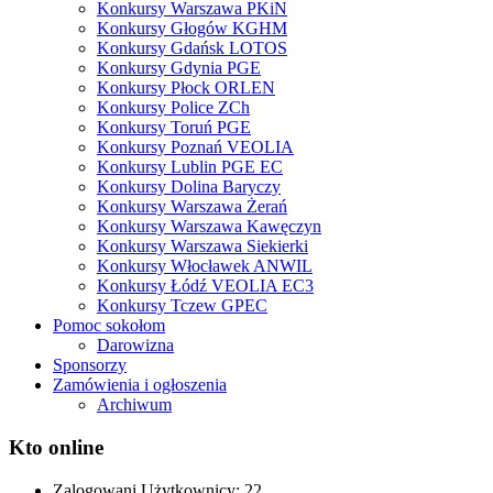
Konkursy Warszawa PKiN
Konkursy Głogów KGHM
Konkursy Gdańsk LOTOS
Konkursy Gdynia PGE
Konkursy Płock ORLEN
Konkursy Police ZCh
Konkursy Toruń PGE
Konkursy Poznań VEOLIA
Konkursy Lublin PGE EC
Konkursy Dolina Baryczy
Konkursy Warszawa Żerań
Konkursy Warszawa Kawęczyn
Konkursy Warszawa Siekierki
Konkursy Włocławek ANWIL
Konkursy Łódź VEOLIA EC3
Konkursy Tczew GPEC
Pomoc sokołom
Darowizna
Sponsorzy
Zamówienia i ogłoszenia
Archiwum
Kto online
Zalogowani Użytkownicy:
22