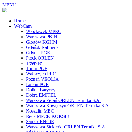
MENU
Home
WebCam
Włocławek MPEC
Warszawa PKiN
Głogów KGHM
Gdańsk Rafineria
Gdynia PGE
Płock ORLEN
Trzebież
Toruń PGE
Wałbrzych PEC
Poznań VEOLIA
Lublin PGE
Dolina Baryczy
Dobra EMITEL
Warszawa Żerań ORLEN Termika S.A.
Warszawa Kawęczyn ORLEN Termika S.A.
Koszalin MEC
Reda MPCK KOKSIK
Słupsk ENGiE
Warszawa Siekierki ORLEN Termika S.A.