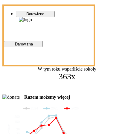
Darowizna
Darowizna
W tym roku wsparliście sokoły
363x
Razem możemy więcej
2024
2025
2026
200
100
Darowizny
36
20