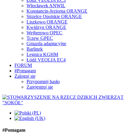
Łódź VEOLIA EC3
Włocławek ANWIL
Konstancin-Jeziorna ORANGE
Strzelce Opolskie ORANGE
Liszkowo ORANGE
Kwidzyn ORANGE
Wejherowo OPEC
Tczew GPEC
Gniazda adaptacyjne
Barlinek
Legnica KGHM
Łódź VEOLIA EC4
FORUM
#Pomagam
Zaloguj się
Przypomnij hasło
Zarejestruj się
#Pomagam