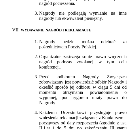
nagród pocieszenia.
Nagrody nie podlegają wymianie na inne
nagrody lub ekwiwalent pieniężny.
WYDAWANIE NAGRÓD I REKLAMACJE
Nagrody będzie można odebrać za
pośrednictwem Poczty Polskiej.
Organizator zastrzega sobie prawo wręczenia
nagród podczas zwołanej w tym celu
konferencji.
Przed odbiorem Nagrody Zwycięzca
zobowiązany jest potwierdzić odbiór Nagrody i
określić sposób jej odbioru w ciągu 5 dni od
momentu otrzymania powiadomienia o
wygranej, pod rygorem utraty prawa do
Nagrody.
Każdemu Uczestnikowi przysługuje prawo
wniesienia reklamacji związanej z Konkursem –
począwszy od daty rozpoczęcia (zgodnie z ust.
II.1.a) i do 5 dni po zakończeniu III etapu