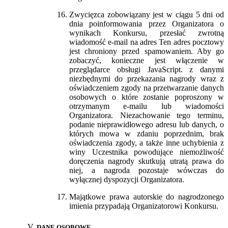
Zwycięzca zobowiązany jest w ciągu 5 dni od
dnia poinformowania przez Organizatora o
wynikach Konkursu, przesłać zwrotną
wiadomość e-mail na adres
Ten adres pocztowy
jest chroniony przed spamowaniem. Aby go
zobaczyć, konieczne jest włączenie w
przeglądarce obsługi JavaScript.
z danymi
niezbędnymi do przekazania nagrody wraz z
oświadczeniem zgody na przetwarzanie danych
osobowych o które zostanie poproszony w
otrzymanym e-mailu lub wiadomości
Organizatora. Niezachowanie tego terminu,
podanie nieprawidłowego adresu lub danych, o
których mowa w zdaniu poprzednim, brak
oświadczenia zgody, a także inne uchybienia z
winy Uczestnika powodujące niemożliwość
doręczenia nagrody skutkują utratą prawa do
niej, a nagroda pozostaje wówczas do
wyłącznej dyspozycji Organizatora.
Majątkowe prawa autorskie do nagrodzonego
imienia przypadają Organizatorowi Konkursu.
DANE OSOBOWE