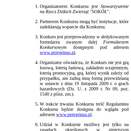
Organizatorem Konkursu jest
Stowarzyszenie
na Rzecz Dzikich Zwierząt "SOKÓŁ
".
Partnerem Konkursu mogą być instytucje, które
zadeklarują wsparcie dla Konkursu.
Konkurs jest przeprowadzony w dedykowanym
formularzu zwanym dalej
Formularzem
Konkursowym
dostępnym pod adresem
www.peregrinus.pl
.
Organizator oświadcza, że Konkurs nie jest grą
losową, loterią fantową, zakładem wzajemnym,
loterią promocyjną, grą, której wynik zależy od
przypadku, ani żadną inną formą przewidzianą
w ustawie z dnia 19 listopada 2009 r. o grach
hazardowych (Dz. U. z 2009 r. Nr 09, poz.
1540 z pózn. zm.).
W trakcie trwania Konkursu treść Regulaminu
Konkursu będzie dostępna do wglądu pod
adresem
www.peregrinus.pl
.
Udział w Konkursie możliwy jest tylko na
zasadach określonych w niniejszym