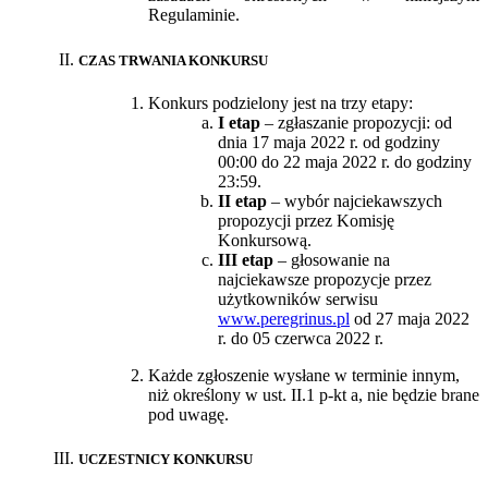
Regulaminie.
CZAS TRWANIA KONKURSU
Konkurs podzielony jest na trzy etapy:
I etap
– zgłaszanie propozycji: od
dnia 17 maja 2022 r. od godziny
00:00 do 22 maja 2022 r. do godziny
23:59.
II etap
– wybór najciekawszych
propozycji przez Komisję
Konkursową.
III etap
– głosowanie na
najciekawsze propozycje przez
użytkowników serwisu
www.peregrinus.pl
od 27 maja 2022
r. do 05 czerwca 2022 r.
Każde zgłoszenie wysłane w terminie innym,
niż określony w ust. II.1 p-kt a, nie będzie brane
pod uwagę.
UCZESTNICY KONKURSU