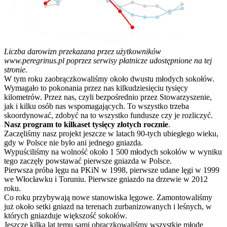
10
5
0
01
02
03
04
05
06
07
08
09
10
11
12
Miesiąc
Liczba darowizn przekazana przez użytkowników
www.peregrinus.pl poprzez serwisy płatnicze udostępnione na tej
stronie.
W tym roku zaobrączkowaliśmy około dwustu młodych sokołów.
Wymagało to pokonania przez nas kilkudziesięciu tysięcy
kilometrów. Przez nas, czyli bezpośrednio przez Stowarzyszenie,
jak i kilku osób nas wspomagających. To wszystko trzeba
skoordynować, zdobyć na to wszystko fundusze czy je rozliczyć.
Nasz program to kilkaset tysięcy złotych rocznie
.
Zaczęliśmy nasz projekt jeszcze w latach 90-tych ubiegłego wieku,
gdy w Polsce nie było ani jednego gniazda.
Wypuściliśmy na wolność około 1 500 młodych sokołów w wyniku
tego zaczęły powstawać pierwsze gniazda w Polsce.
Pierwsza próba lęgu na PKiN w 1998, pierwsze udane lęgi w 1999
we Włocławku i Toruniu. Pierwsze gniazdo na drzewie w 2012
roku.
Co roku przybywają nowe stanowiska lęgowe. Zamontowaliśmy
już około setki gniazd na terenach zurbanizowanych i leśnych, w
których gniazduje większość sokołów.
Jeszcze kilka lat temu sami obrączkowaliśmy wszystkie młode