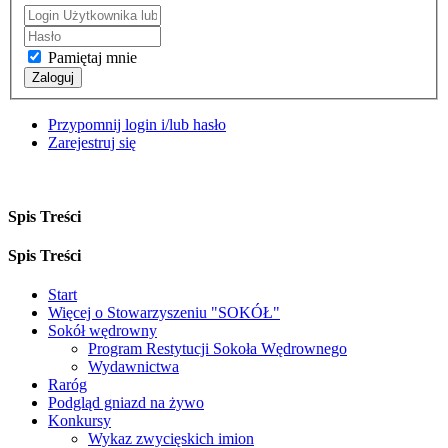
Pamiętaj mnie
Zaloguj
Przypomnij login i/lub hasło
Zarejestruj się
Spis Treści
Spis Treści
Start
Więcej o Stowarzyszeniu "SOKÓŁ"
Sokół wędrowny
Program Restytucji Sokoła Wędrownego
Wydawnictwa
Raróg
Podgląd gniazd na żywo
Konkursy
Wykaz zwycięskich imion