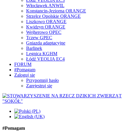
Łódź VEOLIA EC3
Włocławek ANWIL
Konstancin-Jeziorna ORANGE
Strzelce Opolskie ORANGE
Liszkowo ORANGE
Kwidzyn ORANGE
Wejherowo OPEC
Tczew GPEC
Gniazda adaptacyjne
Barlinek
Legnica KGHM
Łódź VEOLIA EC4
FORUM
#Pomagam
Zaloguj się
Przypomnij hasło
Zarejestruj się
#Pomagam