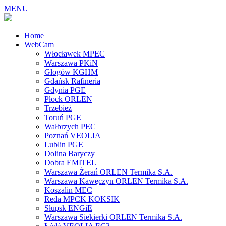
MENU
Home
WebCam
Włocławek MPEC
Warszawa PKiN
Głogów KGHM
Gdańsk Rafineria
Gdynia PGE
Płock ORLEN
Trzebież
Toruń PGE
Wałbrzych PEC
Poznań VEOLIA
Lublin PGE
Dolina Baryczy
Dobra EMITEL
Warszawa Żerań ORLEN Termika S.A.
Warszawa Kawęczyn ORLEN Termika S.A.
Koszalin MEC
Reda MPCK KOKSIK
Słupsk ENGiE
Warszawa Siekierki ORLEN Termika S.A.