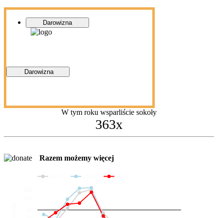
Darowizna
Darowizna
W tym roku wsparliście sokoły
363x
Razem możemy więcej
2024
2025
2026
200
100
Darowizny
36
20