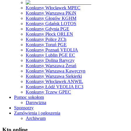
Konkursy Włocławek MPEC
Konkursy Warszawa PKiN
Konkursy Głogów KGHM
Konkursy Gdańsk LOTOS
Konkursy Gdynia PGE
Konkursy Płock ORLEN
Konkursy Police ZCh
Konkursy Toruń PGE
Konkursy Poznań VEOLIA
Konkursy Lublin PGE EC
Konkursy Dolina Baryczy
Konkursy Warszawa Żerań
Konkursy Warszawa Kawęczyn
Konkursy Warszawa Siekierki
Konkursy Włocławek ANWIL
Konkursy Łódź VEOLIA EC3
Konkursy Tczew GPEC
Pomoc sokołom
Darowizna
Sponsorzy
Zamówienia i ogłoszenia
Archiwum
Kto online