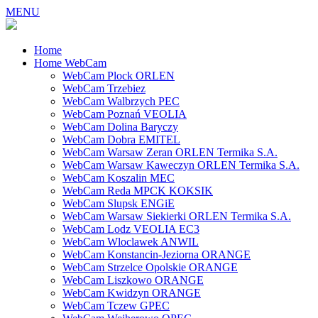
MENU
Home
Home WebCam
WebCam Plock ORLEN
WebCam Trzebiez
WebCam Walbrzych PEC
WebCam Poznań VEOLIA
WebCam Dolina Baryczy
WebCam Dobra EMITEL
WebCam Warsaw Zeran ORLEN Termika S.A.
WebCam Warsaw Kaweczyn ORLEN Termika S.A.
WebCam Koszalin MEC
WebCam Reda MPCK KOKSIK
WebCam Slupsk ENGiE
WebCam Warsaw Siekierki ORLEN Termika S.A.
WebCam Lodz VEOLIA EC3
WebCam Wloclawek ANWIL
WebCam Konstancin-Jeziorna ORANGE
WebCam Strzelce Opolskie ORANGE
WebCam Liszkowo ORANGE
WebCam Kwidzyn ORANGE
WebCam Tczew GPEC