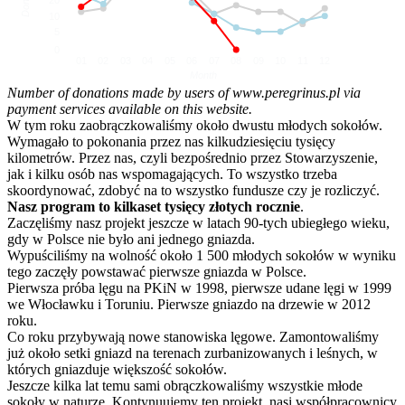
10
5
0
01
02
03
04
05
06
07
08
09
10
11
12
Month
Number of donations made by users of www.peregrinus.pl via
payment services available on this website.
W tym roku zaobrączkowaliśmy około dwustu młodych sokołów.
Wymagało to pokonania przez nas kilkudziesięciu tysięcy
kilometrów. Przez nas, czyli bezpośrednio przez Stowarzyszenie,
jak i kilku osób nas wspomagających. To wszystko trzeba
skoordynować, zdobyć na to wszystko fundusze czy je rozliczyć.
Nasz program to kilkaset tysięcy złotych rocznie
.
Zaczęliśmy nasz projekt jeszcze w latach 90-tych ubiegłego wieku,
gdy w Polsce nie było ani jednego gniazda.
Wypuściliśmy na wolność około 1 500 młodych sokołów w wyniku
tego zaczęły powstawać pierwsze gniazda w Polsce.
Pierwsza próba lęgu na PKiN w 1998, pierwsze udane lęgi w 1999
we Włocławku i Toruniu. Pierwsze gniazdo na drzewie w 2012
roku.
Co roku przybywają nowe stanowiska lęgowe. Zamontowaliśmy
już około setki gniazd na terenach zurbanizowanych i leśnych, w
których gniazduje większość sokołów.
Jeszcze kilka lat temu sami obrączkowaliśmy wszystkie młode
sokoły w naturze. Kontynuujemy ten projekt, nasi współpracownicy