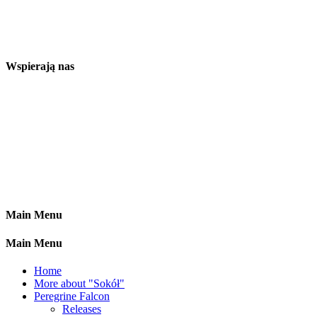
Wspierają nas
Main Menu
Main Menu
Home
More about "Sokół"
Peregrine Falcon
Releases