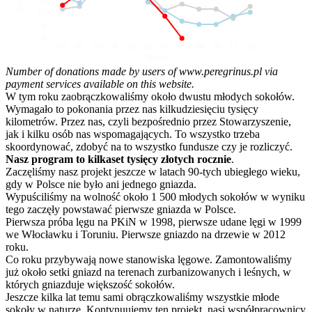
10
5
0
01
02
03
04
05
06
07
08
09
10
11
12
Month
Number of donations made by users of www.peregrinus.pl via
payment services available on this website.
W tym roku zaobrączkowaliśmy około dwustu młodych sokołów.
Wymagało to pokonania przez nas kilkudziesięciu tysięcy
kilometrów. Przez nas, czyli bezpośrednio przez Stowarzyszenie,
jak i kilku osób nas wspomagających. To wszystko trzeba
skoordynować, zdobyć na to wszystko fundusze czy je rozliczyć.
Nasz program to kilkaset tysięcy złotych rocznie
.
Zaczęliśmy nasz projekt jeszcze w latach 90-tych ubiegłego wieku,
gdy w Polsce nie było ani jednego gniazda.
Wypuściliśmy na wolność około 1 500 młodych sokołów w wyniku
tego zaczęły powstawać pierwsze gniazda w Polsce.
Pierwsza próba lęgu na PKiN w 1998, pierwsze udane lęgi w 1999
we Włocławku i Toruniu. Pierwsze gniazdo na drzewie w 2012
roku.
Co roku przybywają nowe stanowiska lęgowe. Zamontowaliśmy
już około setki gniazd na terenach zurbanizowanych i leśnych, w
których gniazduje większość sokołów.
Jeszcze kilka lat temu sami obrączkowaliśmy wszystkie młode
sokoły w naturze. Kontynuujemy ten projekt, nasi współpracownicy