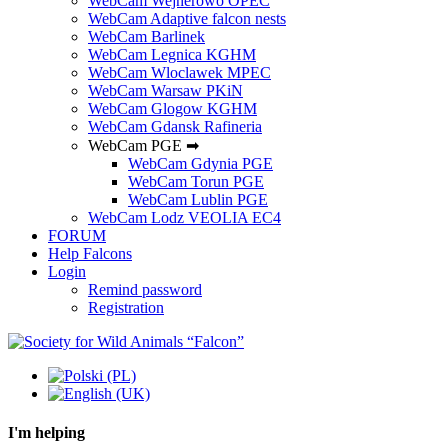
WebCam Wejherowo OPEC
WebCam Adaptive falcon nests
WebCam Barlinek
WebCam Legnica KGHM
WebCam Wloclawek MPEC
WebCam Warsaw PKiN
WebCam Glogow KGHM
WebCam Gdansk Rafineria
WebCam PGE ➡
WebCam Gdynia PGE
WebCam Torun PGE
WebCam Lublin PGE
WebCam Lodz VEOLIA EC4
FORUM
Help Falcons
Login
Remind password
Registration
I'm helping