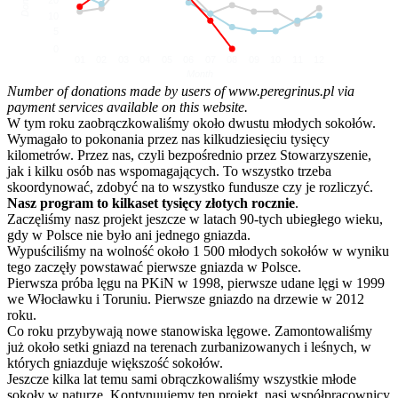
10
5
0
01
02
03
04
05
06
07
08
09
10
11
12
Month
Number of donations made by users of www.peregrinus.pl via
payment services available on this website.
W tym roku zaobrączkowaliśmy około dwustu młodych sokołów.
Wymagało to pokonania przez nas kilkudziesięciu tysięcy
kilometrów. Przez nas, czyli bezpośrednio przez Stowarzyszenie,
jak i kilku osób nas wspomagających. To wszystko trzeba
skoordynować, zdobyć na to wszystko fundusze czy je rozliczyć.
Nasz program to kilkaset tysięcy złotych rocznie
.
Zaczęliśmy nasz projekt jeszcze w latach 90-tych ubiegłego wieku,
gdy w Polsce nie było ani jednego gniazda.
Wypuściliśmy na wolność około 1 500 młodych sokołów w wyniku
tego zaczęły powstawać pierwsze gniazda w Polsce.
Pierwsza próba lęgu na PKiN w 1998, pierwsze udane lęgi w 1999
we Włocławku i Toruniu. Pierwsze gniazdo na drzewie w 2012
roku.
Co roku przybywają nowe stanowiska lęgowe. Zamontowaliśmy
już około setki gniazd na terenach zurbanizowanych i leśnych, w
których gniazduje większość sokołów.
Jeszcze kilka lat temu sami obrączkowaliśmy wszystkie młode
sokoły w naturze. Kontynuujemy ten projekt, nasi współpracownicy