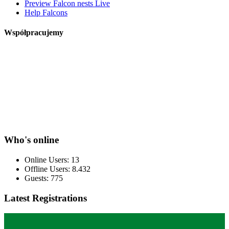
Preview Falcon nests Live
Help Falcons
Współpracujemy
Who's online
Online Users: 13
Offline Users: 8.432
Guests: 775
Latest Registrations