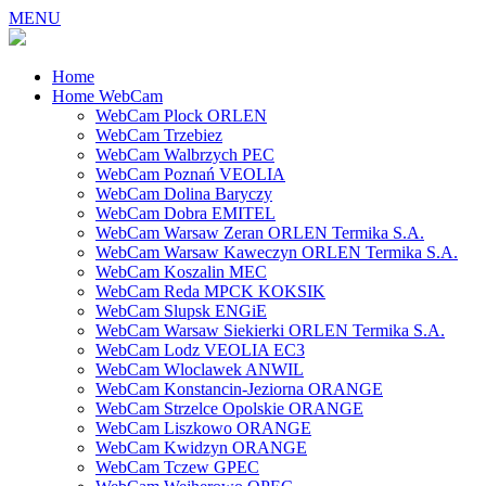
MENU
Home
Home WebCam
WebCam Plock ORLEN
WebCam Trzebiez
WebCam Walbrzych PEC
WebCam Poznań VEOLIA
WebCam Dolina Baryczy
WebCam Dobra EMITEL
WebCam Warsaw Zeran ORLEN Termika S.A.
WebCam Warsaw Kaweczyn ORLEN Termika S.A.
WebCam Koszalin MEC
WebCam Reda MPCK KOKSIK
WebCam Slupsk ENGiE
WebCam Warsaw Siekierki ORLEN Termika S.A.
WebCam Lodz VEOLIA EC3
WebCam Wloclawek ANWIL
WebCam Konstancin-Jeziorna ORANGE
WebCam Strzelce Opolskie ORANGE
WebCam Liszkowo ORANGE
WebCam Kwidzyn ORANGE
WebCam Tczew GPEC