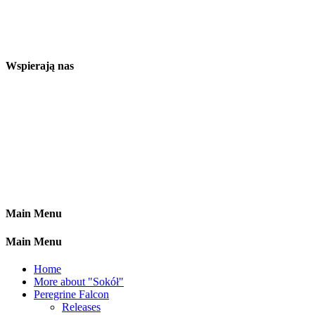
Wspierają nas
Main Menu
Main Menu
Home
More about "Sokół"
Peregrine Falcon
Releases