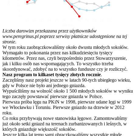
10
5
0
01
02
03
04
05
06
07
08
09
10
11
12
Miesiąc
Liczba darowizn przekazana przez użytkowników
www.peregrinus.pl poprzez serwisy płatnicze udostępnione na tej
stronie.
W tym roku zaobrączkowaliśmy około dwustu młodych sokołów.
Wymagało to pokonania przez nas kilkudziesięciu tysięcy
kilometrów. Przez nas, czyli bezpośrednio przez Stowarzyszenie,
jak i kilku osób nas wspomagających. To wszystko trzeba
skoordynować, zdobyć na to wszystko fundusze czy je rozliczyć.
Nasz program to kilkaset tysięcy złotych rocznie
.
Zaczęliśmy nasz projekt jeszcze w latach 90-tych ubiegłego wieku,
gdy w Polsce nie było ani jednego gniazda.
Wypuściliśmy na wolność około 1 500 młodych sokołów w wyniku
tego zaczęły powstawać pierwsze gniazda w Polsce.
Pierwsza próba lęgu na PKiN w 1998, pierwsze udane lęgi w 1999
we Włocławku i Toruniu. Pierwsze gniazdo na drzewie w 2012
roku.
Co roku przybywają nowe stanowiska lęgowe. Zamontowaliśmy
już około setki gniazd na terenach zurbanizowanych i leśnych, w
których gniazduje większość sokołów.
Jeszcze kilka lat temu sami obrączkowaliśmy wszystkie młode