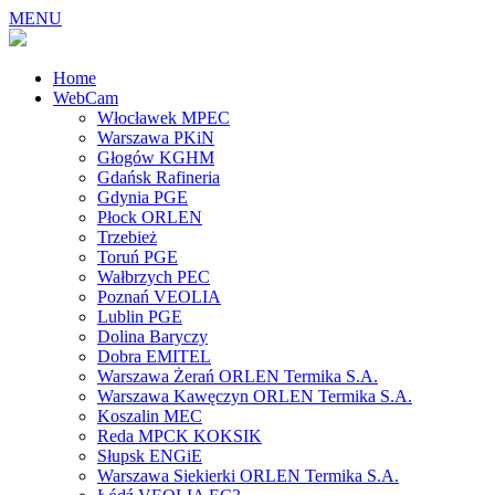
MENU
Home
WebCam
Włocławek MPEC
Warszawa PKiN
Głogów KGHM
Gdańsk Rafineria
Gdynia PGE
Płock ORLEN
Trzebież
Toruń PGE
Wałbrzych PEC
Poznań VEOLIA
Lublin PGE
Dolina Baryczy
Dobra EMITEL
Warszawa Żerań ORLEN Termika S.A.
Warszawa Kawęczyn ORLEN Termika S.A.
Koszalin MEC
Reda MPCK KOKSIK
Słupsk ENGiE
Warszawa Siekierki ORLEN Termika S.A.