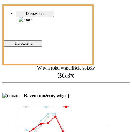
Darowizna
Darowizna
W tym roku wsparliście sokoły
363x
Razem możemy więcej
2024
2025
2026
200
100
Darowizny
36
20