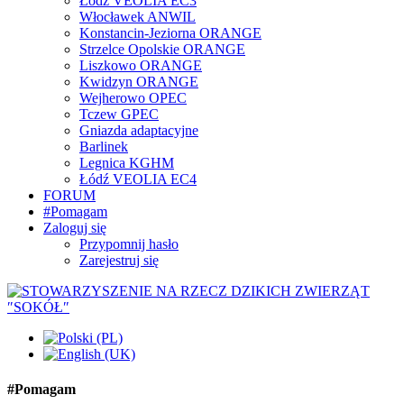
Łódź VEOLIA EC3
Włocławek ANWIL
Konstancin-Jeziorna ORANGE
Strzelce Opolskie ORANGE
Liszkowo ORANGE
Kwidzyn ORANGE
Wejherowo OPEC
Tczew GPEC
Gniazda adaptacyjne
Barlinek
Legnica KGHM
Łódź VEOLIA EC4
FORUM
#Pomagam
Zaloguj się
Przypomnij hasło
Zarejestruj się
#Pomagam