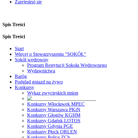
Zarejestruj się
Spis Treści
Spis Treści
Start
Więcej o Stowarzyszeniu "SOKÓŁ"
Sokół wędrowny
Program Restytucji Sokoła Wędrownego
Wydawnictwa
Raróg
Podgląd gniazd na żywo
Konkursy
Wykaz zwycięskich imion
Konkursy Włocławek MPEC
Konkursy Warszawa PKiN
Konkursy Głogów KGHM
Konkursy Gdańsk LOTOS
Konkursy Gdynia PGE
Konkursy Płock ORLEN
Konkursy Police ZCh