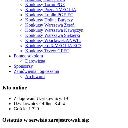
Konkursy Toruń PGE
Konkursy Poznań VEOLIA
Konkursy Lublin PGE EC
Konkursy Dolina Baryczy
Konkursy Warszawa Żerań
Konkursy Warszawa Kawęczyn
Konkursy Warszawa Siekierki
Konkursy Włocławek ANWIL
Konkursy Łódź VEOLIA EC3
Konkursy Tczew GPEC
Pomoc sokołom
Darowizna
Sponsorzy
Zamówienia i ogłoszenia
Archiwum
Kto online
Zalogowani Użytkownicy:
19
Użytkownicy Offline: 8.424
Goście:
1.329
Ostatnio w serwisie zarejestrowali się: